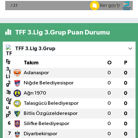
TFF 3.Lig 3.Grup Puan Durumu
TFF 3.Lig 3.Grup
#
Takım
O
P
1
Adanaspor
0
0
2
Niğde Belediyesispor
0
0
3
Ağrı 1970
0
0
4
Talasgücü Belediyespor
0
0
5
Bitlis Özgüzelderespor
0
0
6
Silifke Belediyespor
0
0
7
Diyarbekirspor
0
0