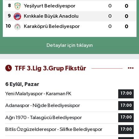
8
Yeşilyurt Belediyespor
0
0
9
Kırıkkale Büyük Anadolu
0
0
10
Karaköprü Belediyespor
0
0
Detaylar için tıklayın
TFF 3.Lig 3.Grup Fikstür
6 Eylül, Pazar
Yeni Malatyaspor - Karaman FK
17:00
Adanaspor - Niğde Belediyesispor
17:00
Ağrı 1970 - Talasgücü Belediyespor
17:00
Bitlis Özgüzelderespor - Silifke Belediyespor
17:00