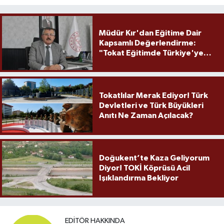
Müdür Kır'dan Eğitime Dair
Kapsamlı Değerlendirme:
"Tokat Eğitimde Türkiye'ye
Örnek Olmaya Devam Ediyor"
Tokatlılar Merak Ediyor! Türk
Devletleri ve Türk Büyükleri
Anıtı Ne Zaman Açılacak?
Doğukent’te Kaza Geliyorum
Diyor! TOKİ Köprüsü Acil
Işıklandırma Bekliyor
EDITÖR HAKKINDA