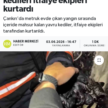
kedileri itfaiye ekipleri
kurtardı
Ekonomi
Çankırı'da metruk evde çıkan yangın sırasında
Sağlık
içeride mahsur kalan yavru kediler, itfaiye ekipleri
tarafından kurtarıldı.
Tokat Haber
HABER MERKEZI
03.06.2026 - 16:47
1 DK
EDITÖR
YAYINLANMA
OKUNMA SÜRESI