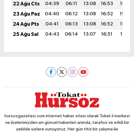
22 Ağu Cts
04:39
06:11
13:08
16:53
19:55
23 Ağu Paz
04:40
06:12
13:08
16:52
19:54
24 Ağu Pts
04:41
06:13
13:08
16:52
19:52
25 Ağu Sal
04:43
06:14
13:07
16:51
19:51
hursozgazetesi.com internet haber sitesi olarak Tokat il merkezi
ve ilçelerimizden en güncel haberleri anında, tarafsız ve etkili bir
şekilde sizlere sunuyoruz. Her gün titiz bir çalışma ile