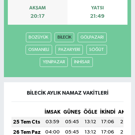
AKŞAM
YATSI
20:17
21:49
BOZÜYÜK
BİLECİK
GÖLPAZARI
OSMANELİ
PAZARYERİ
SÖĞÜT
YENİPAZAR
İNHİSAR
BİLECİK AYLIK NAMAZ VAKITLERI
İMSAK
GÜNEŞ
ÖĞLE
İKINDI
AKŞA
25 Tem Cts
03:59
05:45
13:12
17:06
20:29
26 Tem Paz
04:00
05:45
13:12
17:06
20:28