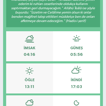
ederim ki ruhları cesetlerinde oldukça kullarını
Ekonomi
saptırmaktan geri durmayacağım." Allâhü Teâlâ ise şöyle
buyurdu: "İzzetim ve Celâlime yemin olsun ki onlar
benden mağfiret talep ettikleri müddetçe ben de onları
Sağlık
affetmeye devam edeceğim." (Hadis-i şerif)
Tokat Haber
İMSAK
GÜNEŞ
04:16
05:56
ÖĞLE
İKINDI
13:11
17:03