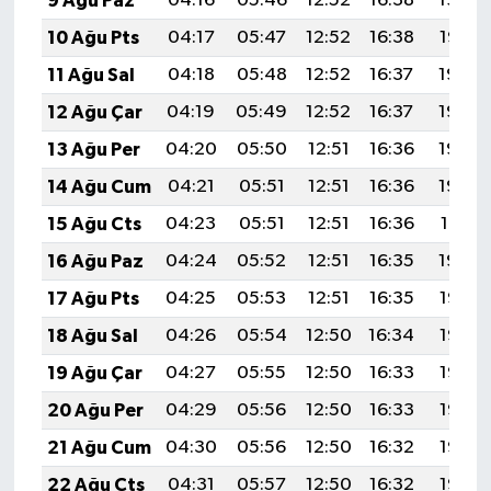
9 Ağu Paz
04:16
05:46
12:52
16:38
19:48
10 Ağu Pts
04:17
05:47
12:52
16:38
19:47
11 Ağu Sal
04:18
05:48
12:52
16:37
19:46
12 Ağu Çar
04:19
05:49
12:52
16:37
19:44
13 Ağu Per
04:20
05:50
12:51
16:36
19:43
14 Ağu Cum
04:21
05:51
12:51
16:36
19:42
15 Ağu Cts
04:23
05:51
12:51
16:36
19:41
16 Ağu Paz
04:24
05:52
12:51
16:35
19:40
17 Ağu Pts
04:25
05:53
12:51
16:35
19:38
18 Ağu Sal
04:26
05:54
12:50
16:34
19:37
19 Ağu Çar
04:27
05:55
12:50
16:33
19:36
20 Ağu Per
04:29
05:56
12:50
16:33
19:35
21 Ağu Cum
04:30
05:56
12:50
16:32
19:33
22 Ağu Cts
04:31
05:57
12:50
16:32
19:32