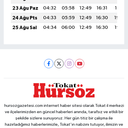
23 Ağu Paz
04:32
05:58
12:49
16:31
19:31
24 Ağu Pts
04:33
05:59
12:49
16:30
19:29
25 Ağu Sal
04:34
06:00
12:49
16:30
19:28
hursozgazetesi.com internet haber sitesi olarak Tokat il merkezi
ve ilçelerimizden en güncel haberleri anında, tarafsız ve etkili bir
şekilde sizlere sunuyoruz. Her gün titiz bir çalışma ile
hazırladığımız haberlerimizle, Tokat'ın nabzını tutuyor, ilimizin ve