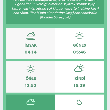
Eğer Allâh'ın verdiği nimetleri sayacak olsanız sayıp
Ekonomi
bitiremezsiniz. Şüphe yok ki insan elbette (nefsine karşı)
çok zâlim, (Rabb'inin nimetlerine karşı) çok nankördür.
(İbrâhîm Sûresi, 34)
Sağlık
Tokat Haber
İMSAK
GÜNEŞ
04:14
05:46
ÖĞLE
İKINDI
12:52
16:39