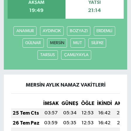
AKŞAM
YATSI
19:49
21:14
ANAMUR
AYDINCIK
BOZYAZI
ERDEMLİ
GÜLNAR
MERSİN
MUT
SİLİFKE
TARSUS
ÇAMLIYAYLA
MERSİN AYLIK NAMAZ VAKITLERI
İMSAK
GÜNEŞ
ÖĞLE
İKINDI
AKŞA
25 Tem Cts
03:57
05:34
12:53
16:42
20:02
26 Tem Paz
03:59
05:35
12:53
16:42
20:01