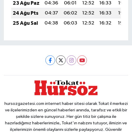
23 Ağu Paz
04:36
06:01
12:52
16:33
19:33
24 Ağu Pts
04:37
06:02
12:52
16:33
19:32
25 Ağu Sal
04:38
06:03
12:52
16:32
19:30
hursozgazetesi.com internet haber sitesi olarak Tokat il merkezi
ve ilçelerimizden en güncel haberleri anında, tarafsız ve etkili bir
şekilde sizlere sunuyoruz. Her gün titiz bir çalışma ile
hazırladığımız haberlerimizle, Tokat'ın nabzını tutuyor, ilimizin ve
ilçelerimizin önemli olaylarını sizlerle paylaşıyoruz. Güvenilir