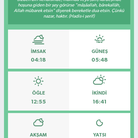
hoşuna giden bir şey görürse "mâşâallah, bârekallâh,
Ekonomi
Allah mübarek etsin" diyerek bereketle dua etsin. Çünkü
nazar, haktır. (Hadis-i şerif)
Sağlık
Tokat Haber
İMSAK
GÜNEŞ
04:18
05:48
ÖĞLE
İKINDI
12:55
16:41
AKŞAM
YATSI