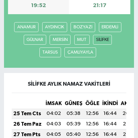
19:52
21:17
ANAMUR
AYDINCIK
BOZYAZI
ERDEMLİ
GÜLNAR
MERSİN
MUT
SİLİFKE
TARSUS
ÇAMLIYAYLA
SİLİFKE AYLIK NAMAZ VAKITLERI
İMSAK
GÜNEŞ
ÖĞLE
İKINDI
AKŞA
25 Tem Cts
04:02
05:38
12:56
16:44
20:04
26 Tem Paz
04:03
05:39
12:56
16:44
20:03
27 Tem Pts
04:05
05:40
12:56
16:44
20:02