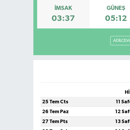
İMSAK
GÜNEŞ
Ekonomi
03:37
05:12
Sağlık
Tokat Haber
ADİLCEV
Hİ
25 Tem Cts
11 Sa
26 Tem Paz
12 Sa
27 Tem Pts
13 Sa