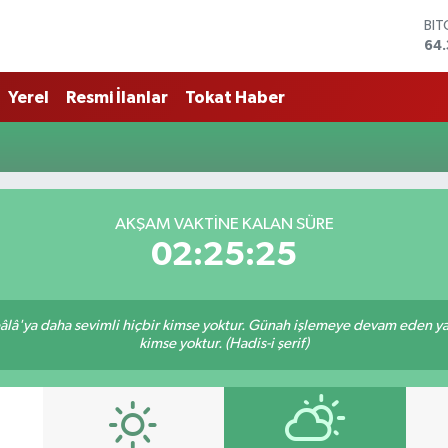
BI
64.
DO
47
Yerel
Resmi İlanlar
Tokat Haber
EU
55
STE
64,
GR
661
AKŞAM VAKTINE KALAN SÜRE
BİS
02:25:25
13.
lâ'ya daha sevimli hiçbir kimse yoktur. Günah işlemeye devam eden yaşl
kimse yoktur. (Hadis-i şerif)