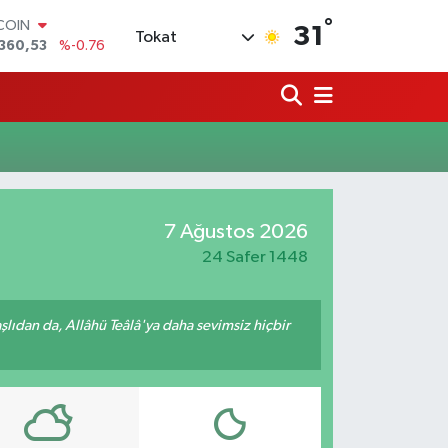
°
TCOIN
31
Tokat
360,53
%-0.76
LAR
,7069
%0.17
RO
,0265
%0.01
RLİN
1897
%0.02
AM ALTIN
8.49
%2.12
T100
7 Ağustos 2026
887
%64
24 Safer 1448
ıdan da, Allâhü Teâlâ'ya daha sevimsiz hiçbir