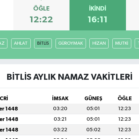
ÖĞLE
İKINDI
12:22
16:11
AZ
AHLAT
BİTLİS
GÜROYMAK
HİZAN
MUTKİ
BİTLİS AYLIK NAMAZ VAKITLERI
CRİ
İMSAK
GÜNEŞ
ÖĞLE
fer 1448
03:20
05:01
12:23
fer 1448
03:21
05:01
12:23
fer 1448
03:22
05:02
12:23