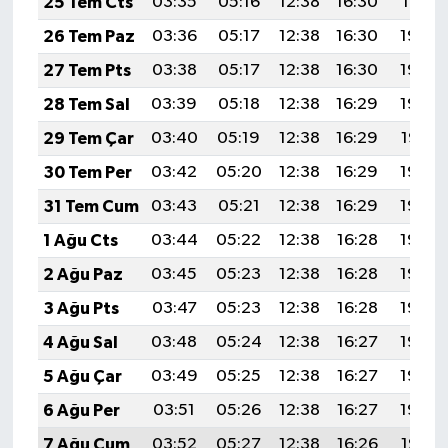
25 Tem Cts
03:35
05:16
12:38
16:30
19:51
26 Tem Paz
03:36
05:17
12:38
16:30
19:50
27 Tem Pts
03:38
05:17
12:38
16:30
19:49
28 Tem Sal
03:39
05:18
12:38
16:29
19:48
29 Tem Çar
03:40
05:19
12:38
16:29
19:47
30 Tem Per
03:42
05:20
12:38
16:29
19:46
31 Tem Cum
03:43
05:21
12:38
16:29
19:46
1 Ağu Cts
03:44
05:22
12:38
16:28
19:45
2 Ağu Paz
03:45
05:23
12:38
16:28
19:44
3 Ağu Pts
03:47
05:23
12:38
16:28
19:43
4 Ağu Sal
03:48
05:24
12:38
16:27
19:42
5 Ağu Çar
03:49
05:25
12:38
16:27
19:40
6 Ağu Per
03:51
05:26
12:38
16:27
19:39
7 Ağu Cum
03:52
05:27
12:38
16:26
19:38