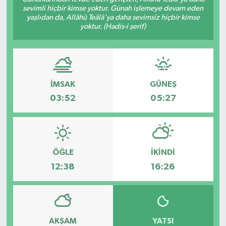
sevimli hiçbir kimse yoktur. Günah işlemeye devam eden
Ekonomi
yaşlıdan da, Allâhü Teâlâ'ya daha sevimsiz hiçbir kimse
yoktur. (Hadis-i şerif)
Sağlık
Tokat Haber
İMSAK
GÜNEŞ
03:52
05:27
ÖĞLE
İKINDI
12:38
16:26
AKŞAM
YATSI