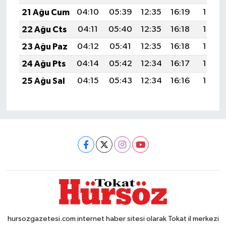
21 Ağu Cum
04:10
05:39
12:35
16:19
19:21
22 Ağu Cts
04:11
05:40
12:35
16:18
19:19
23 Ağu Paz
04:12
05:41
12:35
16:18
19:18
24 Ağu Pts
04:14
05:42
12:34
16:17
19:17
25 Ağu Sal
04:15
05:43
12:34
16:16
19:15
hursozgazetesi.com internet haber sitesi olarak Tokat il merkezi