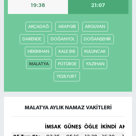
19:38
21:07
AKÇADAĞ
ARAPGİR
ARGUVAN
DARENDE
DOĞANYOL
DOĞANŞEHİR
HEKİMHAN
KALE (M)
KULUNCAK
MALATYA
PÜTÜRGE
YAZIHAN
YEŞİLYURT
MALATYA AYLIK NAMAZ VAKITLERI
İMSAK
GÜNEŞ
ÖĞLE
İKINDI
AKŞA