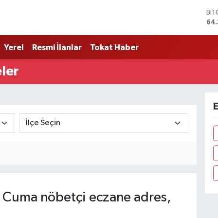
BI
64.
DO
47
Yerel
Resmi İlanlar
Tokat Haber
EU
55
ler
STE
64,
GR
661
E
BİS
13.
Cuma nöbetçi eczane adres,