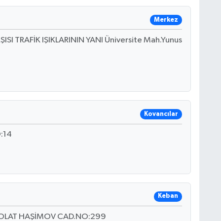
Merkez
SI TRAFİK IŞIKLARININ YANI Üniversite Mah.Yunus
Kovancılar
:14
Keban
POLAT HAŞİMOV CAD.NO:299