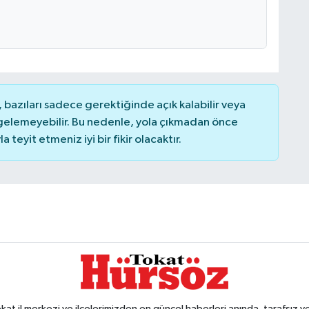
bazıları sadece gerektiğinde açık kalabilir veya
elemeyebilir. Bu nedenle, yola çıkmadan önce
teyit etmeniz iyi bir fikir olacaktır.
 il merkezi ve ilçelerimizden en güncel haberleri anında, tarafsız ve e