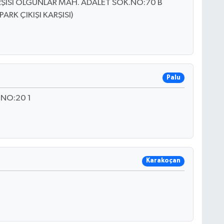
RŞISI OLGUNLAR MAH. ADALET SOK.NO:70 B
RK ÇIKIŞI KARŞISI)
Palu
 NO:20 1
Karakoçan