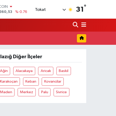
°
TCOIN
31
Tokat
360,53
%-0.76
LAR
,7069
%0.17
RO
,0265
%0.01
RLİN
1897
%0.02
AM ALTIN
8.49
%2.12
lazığ Diğer İlçeler
T100
887
%64
Ağin
Alacakaya
Aricak
Baskil
Karakoçan
Keban
Kovancilar
Maden
Merkez
Palu
Sivrice