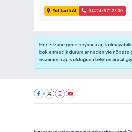
Yol Tarifi Al
0 (424) 571 23 00
Her eczane gece boyunca açık olmayabilir, 
beklenmedik durumlar nedeniyle nöbete g
eczanenin açık olduğunu telefon aracılığıyla 
hursozgazetesi.com internet haber sitesi olarak Tokat