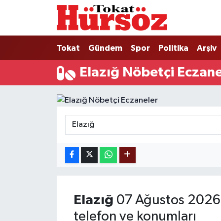
Tokat
Nöbetçi Eczaneler
Tokat
Gündem
Spor
Politika
Arşiv
Türkiye Gündemi
Hava Durumu
Elazığ Nöbetçi Eczane
Gündem
Tokat Namaz Vakitleri
Asayiş
Trafik Durumu
Spor
Süper Lig Puan Durumu ve Fikstür
Politika
Tüm Manşetler
Tokat Spor
Son Dakika Haberleri
Elazığ
07 Ağustos 2026 
Eğitim
Haber Arşivi
telefon ve konumları