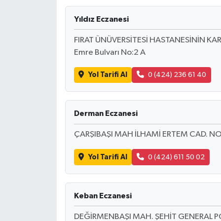
Yıldız Eczanesi
FIRAT ÜNÜVERSİTESİ HASTANESİNİN KARŞI
Emre Bulvarı No:2 A
Yol Tarifi Al
0 (424) 236 61 40
Derman Eczanesi
ÇARŞIBAŞI MAH İLHAMİ ERTEM CAD. NO
Yol Tarifi Al
0 (424) 611 50 02
Keban Eczanesi
DEĞİRMENBAŞI MAH. ŞEHİT GENERAL 