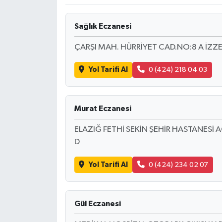
Ekonomi
Sağlık Eczanesi
Sağlık
ÇARŞI MAH. HÜRRİYET CAD.NO:8 A İZZE
Tokat Haber
Yol Tarifi Al
0 (424) 218 04 03
Murat Eczanesi
ELAZIĞ FETHİ SEKİN ŞEHİR HASTANESİ 
D
Yol Tarifi Al
0 (424) 234 02 07
Gül Eczanesi