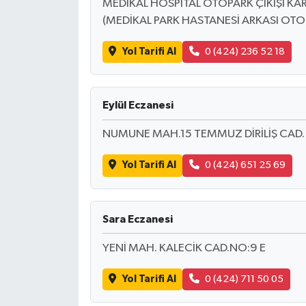
MEDİKAL HOSPİTAL OTOPARK ÇIKIŞI KA
(MEDİKAL PARK HASTANESİ ARKASI OTOPA
Yol Tarifi Al
0 (424) 236 52 18
Eylül Eczanesi
NUMUNE MAH.15 TEMMUZ DİRİLİŞ CAD.
Yol Tarifi Al
0 (424) 651 25 69
Sara Eczanesi
YENİ MAH. KALECİK CAD.NO:9 E
Yol Tarifi Al
0 (424) 711 50 05