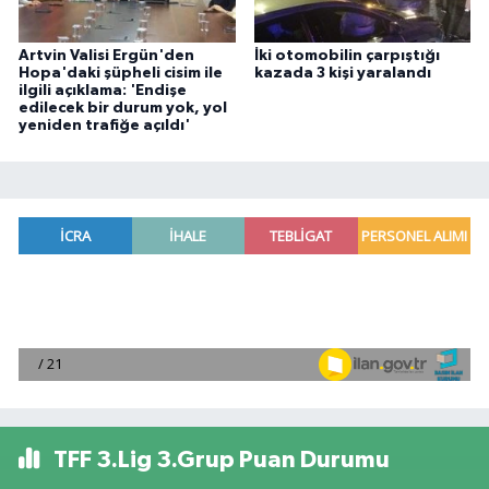
Artvin Valisi Ergün'den
İki otomobilin çarpıştığı
Hopa'daki şüpheli cisim ile
kazada 3 kişi yaralandı
ilgili açıklama: 'Endişe
edilecek bir durum yok, yol
yeniden trafiğe açıldı'
TFF 3.Lig 3.Grup Puan Durumu