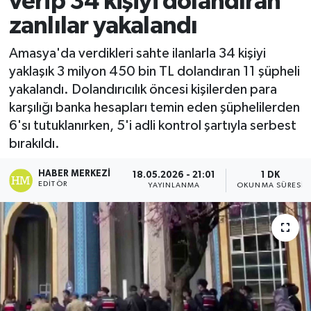
verip 34 kişiyi dolandıran
zanlılar yakalandı
Ekonomi
Amasya'da verdikleri sahte ilanlarla 34 kişiyi
Sağlık
yaklaşık 3 milyon 450 bin TL dolandıran 11 şüpheli
yakalandı. Dolandırıcılık öncesi kişilerden para
Tokat Haber
karşılığı banka hesapları temin eden şüphelilerden
6'sı tutuklanırken, 5'i adli kontrol şartıyla serbest
bırakıldı.
HABER MERKEZI
18.05.2026 - 21:01
1 DK
EDITÖR
YAYINLANMA
OKUNMA SÜRESI