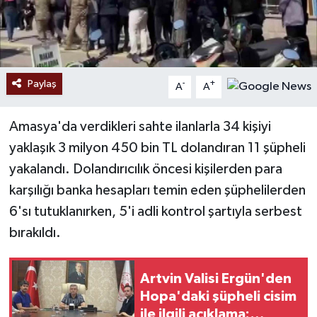
Paylaş
-
+
A
A
Amasya'da verdikleri sahte ilanlarla 34 kişiyi
yaklaşık 3 milyon 450 bin TL dolandıran 11 şüpheli
yakalandı. Dolandırıcılık öncesi kişilerden para
karşılığı banka hesapları temin eden şüphelilerden
6'sı tutuklanırken, 5'i adli kontrol şartıyla serbest
bırakıldı.
Artvin Valisi Ergün'den
Hopa'daki şüpheli cisim
ile ilgili açıklama: