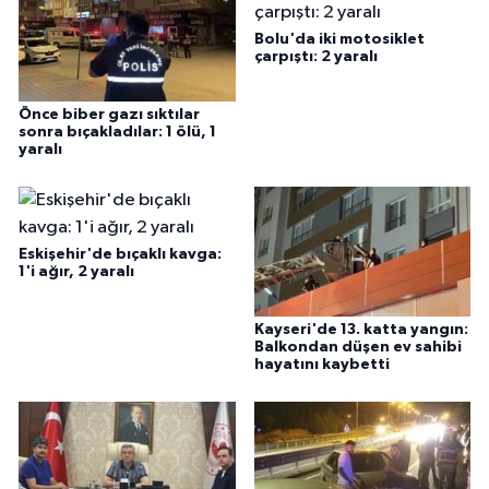
Bolu'da iki motosiklet
çarpıştı: 2 yaralı
Önce biber gazı sıktılar
sonra bıçakladılar: 1 ölü, 1
yaralı
Eskişehir'de bıçaklı kavga:
1'i ağır, 2 yaralı
Kayseri'de 13. katta yangın:
Balkondan düşen ev sahibi
hayatını kaybetti