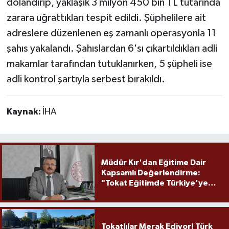
dolandırıp, yaklaşık 3 milyon 450 bin TL tutarında
zarara uğrattıkları tespit edildi. Şüphelilere ait
adreslere düzenlenen eş zamanlı operasyonla 11
şahıs yakalandı. Şahıslardan 6'sı çıkartıldıkları adli
makamlar tarafından tutuklanırken, 5 şüpheli ise
adli kontrol şartıyla serbest bırakıldı.
Kaynak:
İHA
Müdür Kır'dan Eğitime Dair
Kapsamlı Değerlendirme:
"Tokat Eğitimde Türkiye'ye
Örnek Olmaya Devam Ediyor"
Tokatlılar Merak Ediyor! Türk