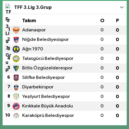
TFF 3.Lig 3.Grup
#
Takım
O
P
1
Adanaspor
0
0
2
Niğde Belediyesispor
0
0
3
Ağrı 1970
0
0
4
Talasgücü Belediyespor
0
0
5
Bitlis Özgüzelderespor
0
0
6
Silifke Belediyespor
0
0
7
Diyarbekirspor
0
0
8
Yeşilyurt Belediyespor
0
0
9
Kırıkkale Büyük Anadolu
0
0
10
Karaköprü Belediyespor
0
0