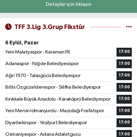
Detaylar için tıklayın
TFF 3.Lig 3.Grup Fikstür
6 Eylül, Pazar
Yeni Malatyaspor - Karaman FK
17:00
Adanaspor - Niğde Belediyesispor
17:00
Ağrı 1970 - Talasgücü Belediyespor
17:00
Bitlis Özgüzelderespor - Silifke Belediyespor
17:00
Kırıkkale Büyük Anadolu - Karaköprü Belediyespor
17:00
Yeni Mersin Idmanyurdu - Mazıdağı Fosfatspor
17:00
Diyarbekirspor - Yeşilyurt Belediyespor
17:00
Osmaniyespor - Adana Adaletgucu
17:00