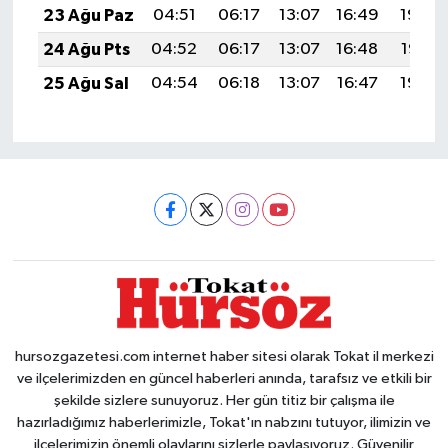
23 Ağu Paz
04:51
06:17
13:07
16:49
19:48
24 Ağu Pts
04:52
06:17
13:07
16:48
19:47
25 Ağu Sal
04:54
06:18
13:07
16:47
19:45
hursozgazetesi.com internet haber sitesi olarak Tokat il merkezi
ve ilçelerimizden en güncel haberleri anında, tarafsız ve etkili bir
şekilde sizlere sunuyoruz. Her gün titiz bir çalışma ile
hazırladığımız haberlerimizle, Tokat'ın nabzını tutuyor, ilimizin ve
ilçelerimizin önemli olaylarını sizlerle paylaşıyoruz. Güvenilir