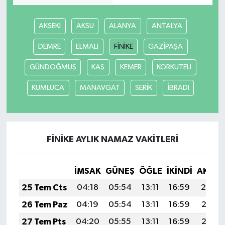
AKSEKİ
AKSU
ALANYA
ANTALYA
DEMRE
ELMALI
FİNİKE
GAZİPAŞA
GÜNDOĞMUŞ
KAŞ
KEMER
KORKUTELİ
KUMLUCA
MANAVGAT
SERİK
İBRADI
FİNİKE AYLIK NAMAZ VAKITLERI
İMSAK
GÜNEŞ
ÖĞLE
İKINDI
AKŞA
25 Tem Cts
04:18
05:54
13:11
16:59
20:19
26 Tem Paz
04:19
05:54
13:11
16:59
20:18
27 Tem Pts
04:20
05:55
13:11
16:59
20:17