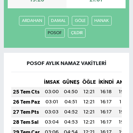
19:26
21:01
ARDAHAN
DAMAL
GÖLE
HANAK
POSOF
ÇILDIR
POSOF AYLIK NAMAZ VAKITLERI
İMSAK
GÜNEŞ
ÖĞLE
İKINDI
AKŞA
25 Tem Cts
03:00
04:50
12:21
16:18
19:42
26 Tem Paz
03:01
04:51
12:21
16:17
19:41
27 Tem Pts
03:03
04:52
12:21
16:17
19:40
28 Tem Sal
03:04
04:53
12:21
16:17
19:39
29 Tem Çar
03:06
04:54
12:21
16:17
19:38