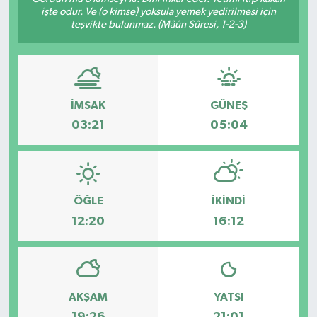
işte odur. Ve (o kimse) yoksula yemek yedirilmesi için
Ekonomi
teşvikte bulunmaz. (Mâûn Sûresi, 1-2-3)
Sağlık
Tokat Haber
İMSAK
GÜNEŞ
03:21
05:04
ÖĞLE
İKINDI
12:20
16:12
AKŞAM
YATSI