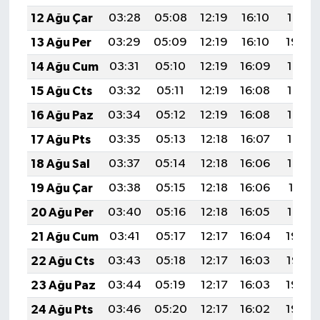
12 Ağu Çar
03:28
05:08
12:19
16:10
19:21
13 Ağu Per
03:29
05:09
12:19
16:10
19:20
14 Ağu Cum
03:31
05:10
12:19
16:09
19:18
15 Ağu Cts
03:32
05:11
12:19
16:08
19:17
16 Ağu Paz
03:34
05:12
12:19
16:08
19:15
17 Ağu Pts
03:35
05:13
12:18
16:07
19:14
18 Ağu Sal
03:37
05:14
12:18
16:06
19:13
19 Ağu Çar
03:38
05:15
12:18
16:06
19:11
20 Ağu Per
03:40
05:16
12:18
16:05
19:10
21 Ağu Cum
03:41
05:17
12:17
16:04
19:08
22 Ağu Cts
03:43
05:18
12:17
16:03
19:07
23 Ağu Paz
03:44
05:19
12:17
16:03
19:05
24 Ağu Pts
03:46
05:20
12:17
16:02
19:03