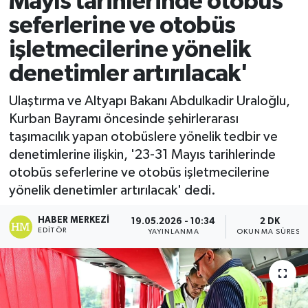
Mayıs tarihlerinde otobüs
seferlerine ve otobüs
Ekonomi
işletmecilerine yönelik
Sağlık
denetimler artırılacak'
Tokat Haber
Ulaştırma ve Altyapı Bakanı Abdulkadir Uraloğlu,
Kurban Bayramı öncesinde şehirlerarası
taşımacılık yapan otobüslere yönelik tedbir ve
denetimlerine ilişkin, '23-31 Mayıs tarihlerinde
otobüs seferlerine ve otobüs işletmecilerine
yönelik denetimler artırılacak' dedi.
HABER MERKEZI
19.05.2026 - 10:34
2 DK
EDITÖR
YAYINLANMA
OKUNMA SÜRESI