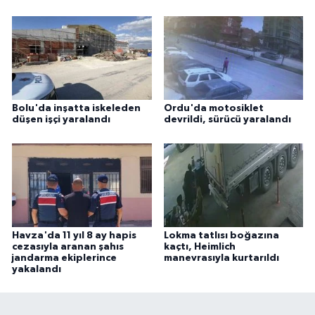
Bolu'da inşatta iskeleden
Ordu'da motosiklet
düşen işçi yaralandı
devrildi, sürücü yaralandı
Havza'da 11 yıl 8 ay hapis
Lokma tatlısı boğazına
cezasıyla aranan şahıs
kaçtı, Heimlich
jandarma ekiplerince
manevrasıyla kurtarıldı
yakalandı