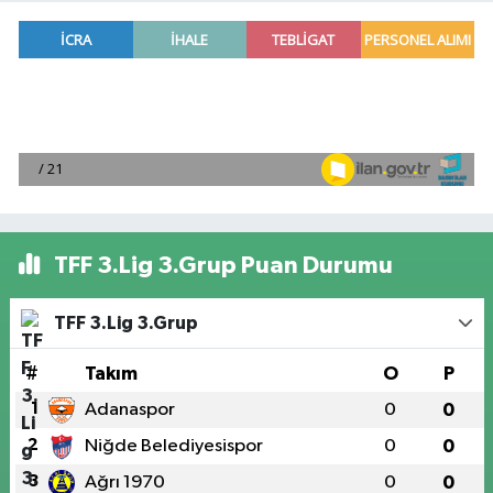
TFF 3.Lig 3.Grup Puan Durumu
TFF 3.Lig 3.Grup
#
Takım
O
P
1
Adanaspor
0
0
2
Niğde Belediyesispor
0
0
3
Ağrı 1970
0
0