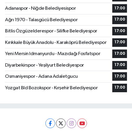
Adanaspor - Niğde Belediyesispor
17:00
Ağrı 1970 - Talasgücü Belediyespor
17:00
Bitlis Özgüzelderespor - Silifke Belediyespor
17:00
Kırıkkale Büyük Anadolu - Karaköprü Belediyespor
17:00
Yeni Mersin Idmanyurdu - Mazıdağı Fosfatspor
17:00
Diyarbekirspor - Yeşilyurt Belediyespor
17:00
Osmaniyespor - Adana Adaletgucu
17:00
Yozgat Bld Bozokspor - Kırşehir Belediyespor
17:00