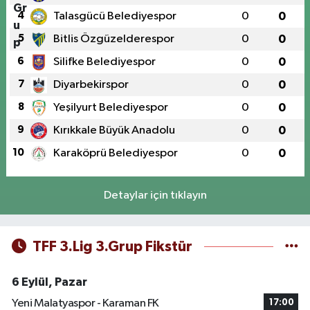
4
Talasgücü Belediyespor
0
0
5
Bitlis Özgüzelderespor
0
0
6
Silifke Belediyespor
0
0
7
Diyarbekirspor
0
0
8
Yeşilyurt Belediyespor
0
0
9
Kırıkkale Büyük Anadolu
0
0
10
Karaköprü Belediyespor
0
0
Detaylar için tıklayın
TFF 3.Lig 3.Grup Fikstür
6 Eylül, Pazar
Yeni Malatyaspor - Karaman FK
17:00