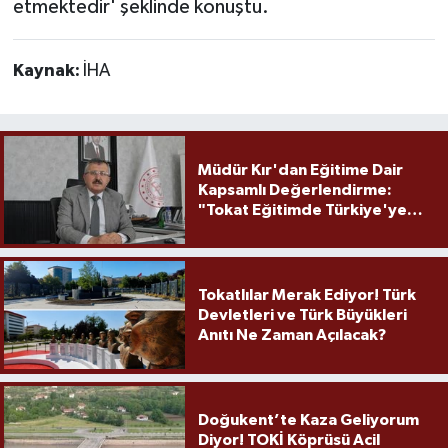
etmektedir' şeklinde konuştu.
Kaynak:
İHA
Müdür Kır'dan Eğitime Dair
Kapsamlı Değerlendirme:
"Tokat Eğitimde Türkiye'ye
Örnek Olmaya Devam Ediyor"
Tokatlılar Merak Ediyor! Türk
Devletleri ve Türk Büyükleri
Anıtı Ne Zaman Açılacak?
Doğukent’te Kaza Geliyorum
Diyor! TOKİ Köprüsü Acil