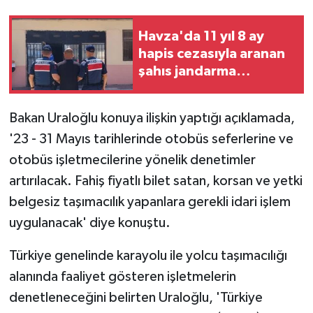
Havza'da 11 yıl 8 ay
hapis cezasıyla aranan
şahıs jandarma
ekiplerince yakalandı
Bakan Uraloğlu konuya ilişkin yaptığı açıklamada,
'23 - 31 Mayıs tarihlerinde otobüs seferlerine ve
otobüs işletmecilerine yönelik denetimler
artırılacak. Fahiş fiyatlı bilet satan, korsan ve yetki
belgesiz taşımacılık yapanlara gerekli idari işlem
uygulanacak' diye konuştu.
Türkiye genelinde karayolu ile yolcu taşımacılığı
alanında faaliyet gösteren işletmelerin
denetleneceğini belirten Uraloğlu, 'Türkiye