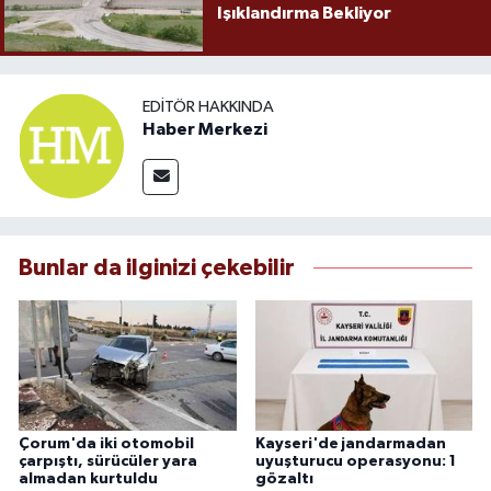
Işıklandırma Bekliyor
EDITÖR HAKKINDA
Haber Merkezi
Bunlar da ilginizi çekebilir
Çorum'da iki otomobil
Kayseri'de jandarmadan
çarpıştı, sürücüler yara
uyuşturucu operasyonu: 1
almadan kurtuldu
gözaltı