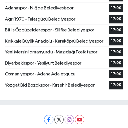
Adanaspor - Niğde Belediyesispor
17:00
Ağrı 1970 - Talasgücü Belediyespor
17:00
Bitlis Özgüzelderespor - Silifke Belediyespor
17:00
Kırıkkale Büyük Anadolu - Karaköprü Belediyespor
17:00
Yeni Mersin Idmanyurdu - Mazıdağı Fosfatspor
17:00
Diyarbekirspor - Yeşilyurt Belediyespor
17:00
Osmaniyespor - Adana Adaletgucu
17:00
Yozgat Bld Bozokspor - Kırşehir Belediyespor
17:00