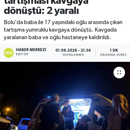
tartışması kavgaya
dönüştü: 2 yaralı
Ekonomi
Bolu'da baba ile 17 yaşındaki oğlu arasında çıkan
Sağlık
tartışma yumruklu kavgaya dönüştü. Kavgada
yaralanan baba ve oğlu hastaneye kaldırıldı.
Tokat Haber
HABER MERKEZI
01.06.2026 - 21:34
1 DK
EDITÖR
YAYINLANMA
OKUNMA SÜRESI