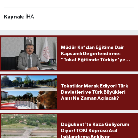
Kaynak:
İHA
Müdür Kır'dan Eğitime Dair
Kapsamlı Değerlendirme:
"Tokat Eğitimde Türkiye'ye
Örnek Olmaya Devam Ediyor"
Tokatlılar Merak Ediyor! Türk
Devletleri ve Türk Büyükleri
Anıtı Ne Zaman Açılacak?
Doğukent’te Kaza Geliyorum
Diyor! TOKİ Köprüsü Acil
Işıklandırma Bekliyor