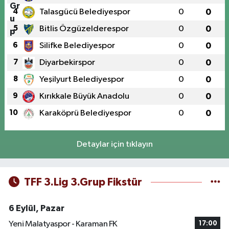
4
Talasgücü Belediyespor
0
0
5
Bitlis Özgüzelderespor
0
0
6
Silifke Belediyespor
0
0
7
Diyarbekirspor
0
0
8
Yeşilyurt Belediyespor
0
0
9
Kırıkkale Büyük Anadolu
0
0
10
Karaköprü Belediyespor
0
0
Detaylar için tıklayın
TFF 3.Lig 3.Grup Fikstür
6 Eylül, Pazar
Yeni Malatyaspor - Karaman FK
17:00