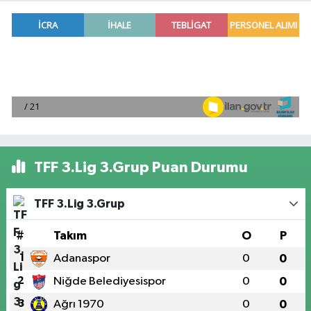
TFF 3.Lig 3.Grup Puan Durumu
TFF 3.Lig 3.Grup
#
Takım
O
P
1
Adanaspor
0
0
2
Niğde Belediyesispor
0
0
3
Ağrı 1970
0
0