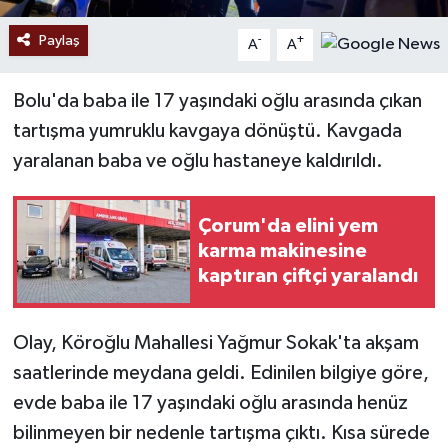
Paylaş
-
+
A
A
Bolu'da baba ile 17 yaşındaki oğlu arasında çıkan
tartışma yumruklu kavgaya dönüştü. Kavgada
yaralanan baba ve oğlu hastaneye kaldırıldı.
Çorum'da elini yem
karma makinesine
kaptıran çiftçi yaralandı
Olay, Köroğlu Mahallesi Yağmur Sokak'ta akşam
saatlerinde meydana geldi. Edinilen bilgiye göre,
evde baba ile 17 yaşındaki oğlu arasında henüz
bilinmeyen bir nedenle tartışma çıktı. Kısa sürede