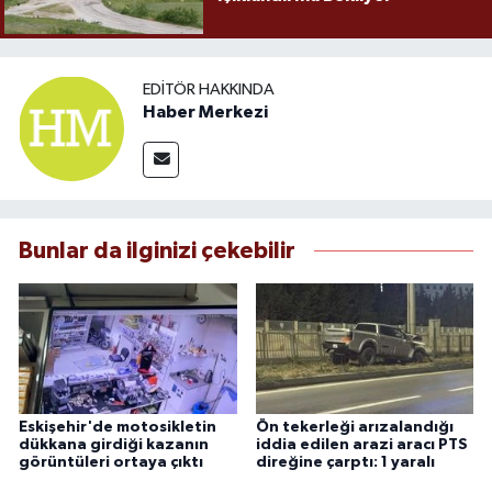
EDITÖR HAKKINDA
Haber Merkezi
Bunlar da ilginizi çekebilir
Eskişehir'de motosikletin
Ön tekerleği arızalandığı
dükkana girdiği kazanın
iddia edilen arazi aracı PTS
görüntüleri ortaya çıktı
direğine çarptı: 1 yaralı