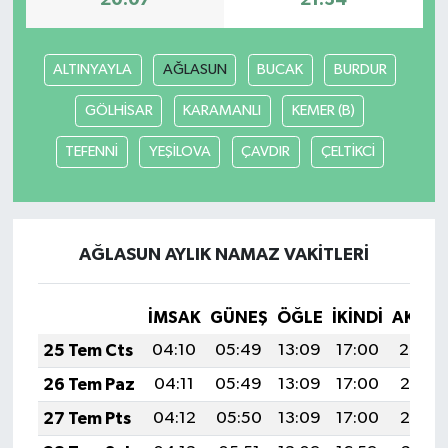
20:07
21:34
ALTINYAYLA
AĞLASUN
BUCAK
BURDUR
GÖLHİSAR
KARAMANLI
KEMER (B)
TEFENNİ
YEŞİLOVA
ÇAVDIR
ÇELTİKCİ
AĞLASUN AYLIK NAMAZ VAKITLERI
İMSAK
GÜNEŞ
ÖĞLE
İKINDI
AKŞA
25 Tem Cts
04:10
05:49
13:09
17:00
20:20
26 Tem Paz
04:11
05:49
13:09
17:00
20:19
27 Tem Pts
04:12
05:50
13:09
17:00
20:19