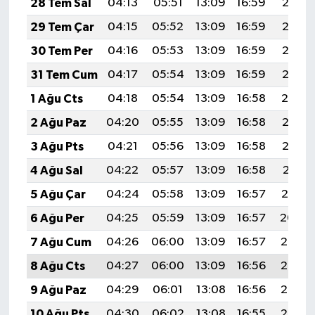
28 Tem Sal
04:13
05:51
13:09
16:59
20:18
29 Tem Çar
04:15
05:52
13:09
16:59
20:17
30 Tem Per
04:16
05:53
13:09
16:59
20:16
31 Tem Cum
04:17
05:54
13:09
16:59
20:15
1 Ağu Cts
04:18
05:54
13:09
16:58
20:14
2 Ağu Paz
04:20
05:55
13:09
16:58
20:13
3 Ağu Pts
04:21
05:56
13:09
16:58
20:12
4 Ağu Sal
04:22
05:57
13:09
16:58
20:11
5 Ağu Çar
04:24
05:58
13:09
16:57
20:10
6 Ağu Per
04:25
05:59
13:09
16:57
20:09
7 Ağu Cum
04:26
06:00
13:09
16:57
20:08
8 Ağu Cts
04:27
06:00
13:09
16:56
20:07
9 Ağu Paz
04:29
06:01
13:08
16:56
20:06
10 Ağu Pts
04:30
06:02
13:08
16:55
20:05