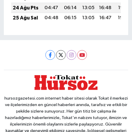
24 Ağu Pts
04:47
06:14
13:05
16:48
19:47
25 Ağu Sal
04:48
06:15
13:05
16:47
19:45
hursozgazetesi.com internet haber sitesi olarak Tokat il merkezi
ve ilçelerimizden en güncel haberleri anında, tarafsız ve etkili bir
şekilde sizlere sunuyoruz. Her gün titiz bir çalışma ile
hazırladığımız haberlerimizle, Tokat'ın nabzını tutuyor, ilimizin ve
ilçelerimizin önemli olaylarını sizlerle paylaşıyoruz. Güvenilir
kaynaklar ve deneyimli ekibimiz sayesinde, bölgesel gelişmeleri