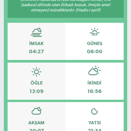
(sadece) dilinde olan (itikadı bozuk, ilmiyle amel
Ekonomi
etmeyen) münafıklardır. (Hadis-i şerif)
Sağlık
Tokat Haber
İMSAK
GÜNEŞ
04:27
06:00
ÖĞLE
İKINDI
13:09
16:56
AKŞAM
YATSI