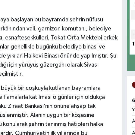
anmaya başlayan bu bayramda şehrin nüfusu
rkânından vali, garnizon komutanı, belediye
lkı, esnafteşekkülleri, Tokat Orta Mektebi erkek
1
amlar genellikle bugünkü belediye binası ve
 yıkılan Halkevi Binası önünde yapılmıştır. Şu
ğı için yürüyüş güzergâhı olarak Sivas
ilmiştir.
ile büyük bir coşkuyla kutlanan bayramlara
e flamalarla katılması o günler için oldukça
6
nkü Ziraat Bankası’nın önüne ahşap tak
Y
süslenmiştir. Alanın uygun bir köşesine
A
 konularak şehrin tanınmış hatipleri halka
rdır. Cumhuriyetin ilk yıllarında bu
A