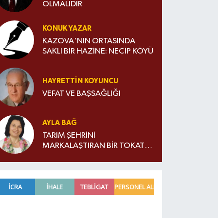
OLMALIDIR
KONUK YAZAR
KAZOVA'NIN ORTASINDA
SAKLI BİR HAZİNE: NECİP KÖYÜ
HAYRETTIN KOYUNCU
VEFAT VE BAŞSAĞLIĞI
AYLA BAĞ
TARIM ŞEHRİNİ
MARKALAŞTIRAN BİR TOKATLI:
ORHAN ZİYA DİREN