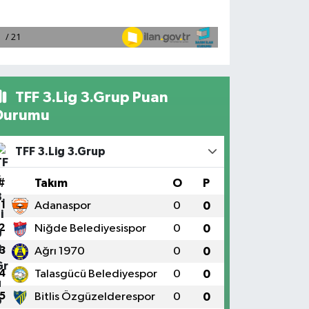
TFF 3.Lig 3.Grup Puan
Durumu
TFF 3.Lig 3.Grup
#
Takım
O
P
1
Adanaspor
0
0
2
Niğde Belediyesispor
0
0
3
Ağrı 1970
0
0
4
Talasgücü Belediyespor
0
0
5
Bitlis Özgüzelderespor
0
0