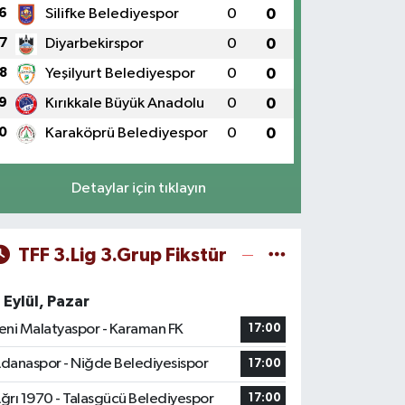
6
Silifke Belediyespor
0
0
7
Diyarbekirspor
0
0
8
Yeşilyurt Belediyespor
0
0
9
Kırıkkale Büyük Anadolu
0
0
0
Karaköprü Belediyespor
0
0
Detaylar için tıklayın
TFF 3.Lig 3.Grup Fikstür
 Eylül, Pazar
eni Malatyaspor - Karaman FK
17:00
danaspor - Niğde Belediyesispor
17:00
ğrı 1970 - Talasgücü Belediyespor
17:00