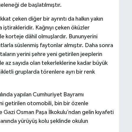
leneği de başlatılmıştır.
at çeken diğer bir ayrıntı da halkın yakın
iştirakleridir. Kağnıyı çeken öküzler
rle korteje dâhil olmuşlardır. Bununyerini
larla süslenmiş faytonlar almıştır. Daha sonra
ların yerini şehre yeni getirilen jeeplerin
de az sayıda olan tekerleklerine kadar büyük
kletli gruplarda törenlere ayrı bir renk
ılında yapılan Cumhuriyet Bayramı
ni getirilen otomobili, bin bir özenle
ne Gazi Osman Paşa İlkokulu’ndan gelin kıyafeti
n yanında yürüyüş kolu şeklinde okulun