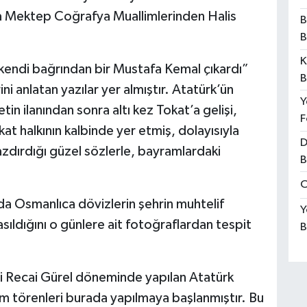
 Mektep Coğrafya Muallimlerinden Halis
B
B
K
 kendi bağrından bir Mustafa Kemal çıkardı”
B
ini anlatan yazılar yer almıştır. Atatürk’ün
Y
tin ilanından sonra altı kez Tokat’a gelişi,
F
at halkının kalbinde yer etmiş, dolayısıyla
D
 yazdırdığı güzel sözlerle, bayramlardaki
B
O
da Osmanlıca dövizlerin şehrin muhtelif
Y
asıldığını o günlere ait fotoğraflardan tespit
B
li Recai Gürel döneminde yapılan Atatürk
m törenleri burada yapılmaya başlanmıştır. Bu