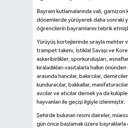
Bayram kutlamalarında vali, garnizon 
dönemlerde yürüyerek daha sonraki yıll
öğrencilerin bayramlarını tebrik etmişl
Yürüyüş kortejlerinde sırayla mehter ve
trampet takımı, İstiklal Savaşı ve Kore S
askeribirlikler, sporkuruluşları, esnafla
kiraladıkları vasıtalarla halkın önünden
arasında hancılar, bakırcılar, demircile
kunduracılar, bakkallar, manifaturacıl
avcılar ve atıcılar dernek ya da kulüpler
hayvanları ile geçişi ilgiyle izlenmiştir.
Şehirde bulunan resmi daireler, mües
gün önce başlamak üzere bayraklarla do