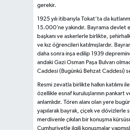
gerekir.
1925 yılı itibarıyla Tokat’ta da kutl
15.000’ne yakındır. Bayrama devlet e
başkanı ve askerlerle birlikte, şehirha
ve kız öğrencileri katılmışlardır. Bayr
daha sonra inşa edilip 1939 depreminde
andaki Gazi Osman Paşa Bulvarı olmadı
Caddesi (Bugünkü Behzat Caddesi) seç
Resmi zevatla birlikte halkın katılımı 
özellikle esnaf kuruluşlarının pankart v
anlamlıdır. Tören alanı olan yere bugü
yapılarak bayrak, çiçek ve dövizlerle 
merdivenle çıkılan bir konuşma kürsüsü
Cumhuriyetle ilgili konuşmalar yapmışla