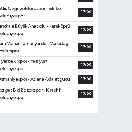
itlis Özgüzelderespor - Silifke
17:00
elediyespor
ırıkkale Büyük Anadolu - Karaköprü
17:00
elediyespor
eni Mersin Idmanyurdu - Mazıdağı
17:00
osfatspor
iyarbekirspor - Yeşilyurt
17:00
elediyespor
smaniyespor - Adana Adaletgucu
17:00
ozgat Bld Bozokspor - Kırşehir
17:00
elediyespor