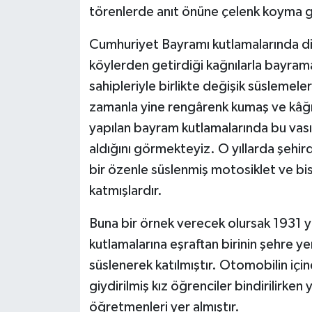
törenlerde anıt önüne çelenk koyma ge
Cumhuriyet Bayramı kutlamalarında dikk
köylerden getirdiği kağnılarla bayrama 
sahipleriyle birlikte değişik süslemele
zamanla yine rengârenk kumaş ve kâğıt
yapılan bayram kutlamalarında bu vasıta
aldığını görmekteyiz. O yıllarda şehir
bir özenle süslenmiş motosiklet ve bisi
katmışlardır.
Buna bir örnek verecek olursak 1931 y
kutlamalarına eşraftan birinin şehre ye
süslenerek katılmıştır. Otomobilin içi
giydirilmiş kız öğrenciler bindirilirke
öğretmenleri yer almıştır.