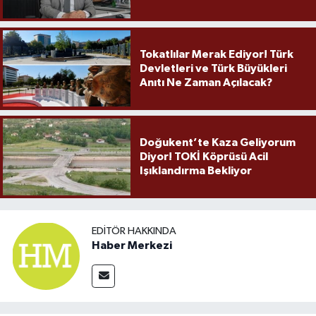
Örnek Olmaya Devam Ediyor"
Tokatlılar Merak Ediyor! Türk
Devletleri ve Türk Büyükleri
Anıtı Ne Zaman Açılacak?
Doğukent’te Kaza Geliyorum
Diyor! TOKİ Köprüsü Acil
Işıklandırma Bekliyor
EDITÖR HAKKINDA
Haber Merkezi