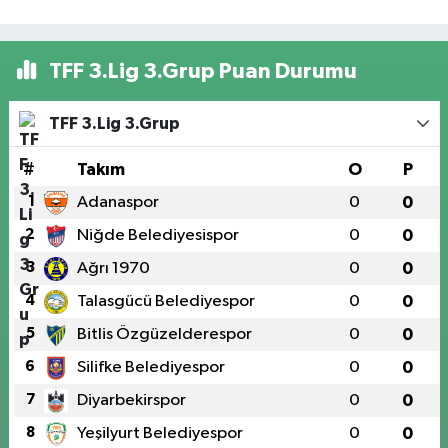
TFF 3.Lig 3.Grup Puan Durumu
TFF 3.Lig 3.Grup
#
Takım
O
P
1
Adanaspor
0
0
2
Niğde Belediyesispor
0
0
3
Ağrı 1970
0
0
4
Talasgücü Belediyespor
0
0
5
Bitlis Özgüzelderespor
0
0
6
Silifke Belediyespor
0
0
7
Diyarbekirspor
0
0
8
Yeşilyurt Belediyespor
0
0