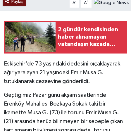
Paylaş
-
+
A
A
2 gündür kendisinden
haber alınamayan
vatandaşın kazada
hayatını kaybettiği
ortaya çıktı
Eskişehir'de 73 yaşındaki dedesini bıçaklayarak
ağır yaralayan 21 yaşındaki Emir Musa G.
tutuklanarak cezaevine gönderildi.
Geçtiğimiz Pazar günü akşam saatlerinde
Erenköy Mahallesi Bozkaya Sokak'taki bir
ikamette Musa G. (73) ile torunu Emir Musa G.
(21) arasında henüz bilinmeyen bir sebeple çıkan
tartışmanın büyümesi sonrası dede, torunu