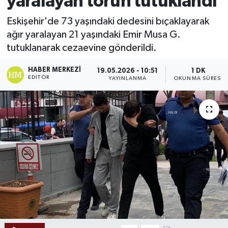
yaralayan torun tutuklandı
Ekonomi
Eskişehir'de 73 yaşındaki dedesini bıçaklayarak
ağır yaralayan 21 yaşındaki Emir Musa G.
Sağlık
tutuklanarak cezaevine gönderildi.
Tokat Haber
HABER MERKEZI
19.05.2026 - 10:51
1 DK
EDITÖR
YAYINLANMA
OKUNMA SÜRESI