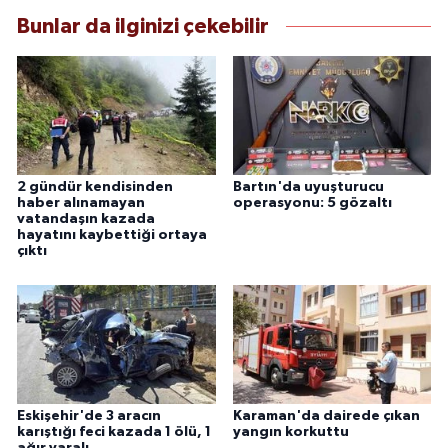
Bunlar da ilginizi çekebilir
2 gündür kendisinden
Bartın'da uyuşturucu
haber alınamayan
operasyonu: 5 gözaltı
vatandaşın kazada
hayatını kaybettiği ortaya
çıktı
Eskişehir'de 3 aracın
Karaman'da dairede çıkan
karıştığı feci kazada 1 ölü, 1
yangın korkuttu