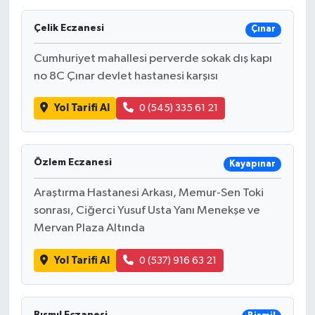
Ekonomi
Çelik Eczanesi
Çınar
Cumhuriyet mahallesi perverde sokak dış kapı
Sağlık
no 8C Çınar devlet hastanesi karşısı
Tokat Haber
Yol Tarifi Al
0 (545) 335 61 21
Özlem Eczanesi
Kayapınar
Araştırma Hastanesi Arkası, Memur-Sen Toki
sonrası, Ciğerci Yusuf Usta Yanı Menekşe ve
Mervan Plaza Altında
Yol Tarifi Al
0 (537) 916 63 21
Bısmıl Eczanesi