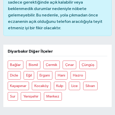
sadece gerektiğinde açık kalabilir veya
beklenmedik durumlar nedeniyle nöbete
gelemeyebilir. Bu nedenle, yola çıkmadan önce
eczanenin açık olduğunu telefon aracılığıyla teyit
etmeniz iyi bir fikir olacaktır.
Diyarbakır Diğer İlçeler
Bağlar
Bismil
Çermik
Çınar
Çüngüş
Dicle
Eğil
Ergani
Hani
Hazro
Kayapınar
Kocaköy
Kulp
Lice
Silvan
Sur
Yenişehir
Merkez