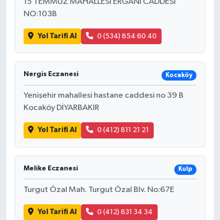
15 TEMMUZ MAHALLESİ ERGANİ CADDESİ
NO:103B
Yol Tarifi Al
0 (534) 854 60 40
Nergis Eczanesi
Kocaköy
Yenişehir mahallesi hastane caddesi no 39 B
Kocaköy DİYARBAKIR
Yol Tarifi Al
0 (412) 811 21 21
Melike Eczanesi
Kulp
Turgut Özal Mah. Turgut Özal Blv. No:67E
Yol Tarifi Al
0 (412) 831 34 34