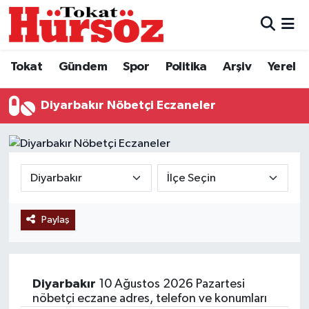
Tokat
Nöbetçi Eczaneler
Tokat
Gündem
Spor
Politika
Arşiv
Yerel
Türkiye Gündemi
Hava Durumu
Diyarbakır Nöbetçi Eczaneler
Gündem
Tokat Namaz Vakitleri
Asayiş
Trafik Durumu
Spor
Süper Lig Puan Durumu ve Fikstür
Paylaş
Politika
Tüm Manşetler
Tokat Spor
Son Dakika Haberleri
Diyarbakır
10 Ağustos 2026 Pazartesi
Eğitim
Haber Arşivi
nöbetçi eczane adres, telefon ve konumları