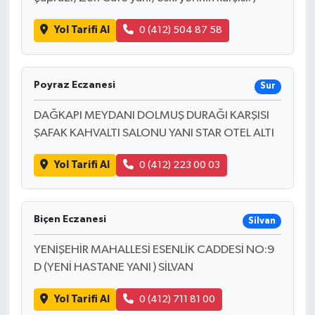
Yol Tarifi Al
0 (412) 504 87 58
Poyraz Eczanesi
Sur
DAĞKAPI MEYDANI DOLMUŞ DURAĞI KARŞISI
ŞAFAK KAHVALTI SALONU YANI STAR OTEL ALTI
Yol Tarifi Al
0 (412) 223 00 03
Biçen Eczanesi
Silvan
YENİŞEHİR MAHALLESİ ESENLİK CADDESİ NO:9
D (YENİ HASTANE YANI ) SİLVAN
Yol Tarifi Al
0 (412) 711 81 00