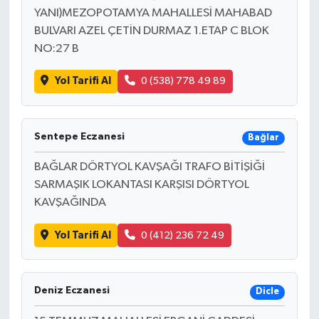
YANI)MEZOPOTAMYA MAHALLESİ MAHABAD
BULVARI AZEL ÇETİN DURMAZ 1.ETAP C BLOK
NO:27 B
Yol Tarifi Al
0 (538) 778 49 89
Sentepe Eczanesi
Bağlar
BAĞLAR DÖRTYOL KAVŞAĞI TRAFO BİTİŞİĞİ
SARMAŞIK LOKANTASI KARŞISI DÖRTYOL
KAVŞAĞINDA
Yol Tarifi Al
0 (412) 236 72 49
Deniz Eczanesi
Dicle