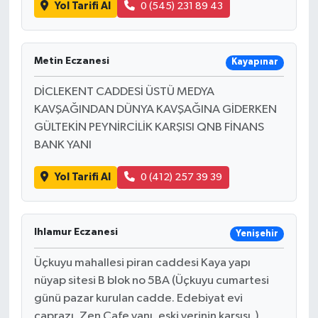
Yol Tarifi Al
0 (545) 231 89 43
Metin Eczanesi
Kayapınar
DİCLEKENT CADDESİ ÜSTÜ MEDYA
KAVŞAĞINDAN DÜNYA KAVŞAĞINA GİDERKEN
GÜLTEKİN PEYNİRCİLİK KARŞISI QNB FİNANS
BANK YANI
Yol Tarifi Al
0 (412) 257 39 39
Ihlamur Eczanesi
Yenişehir
Üçkuyu mahallesi piran caddesi Kaya yapı
nüyap sitesi B blok no 5BA (Üçkuyu cumartesi
günü pazar kurulan cadde. Edebiyat evi
çaprazı, Zen Cafe yanı, eski yerinin karşısı. )