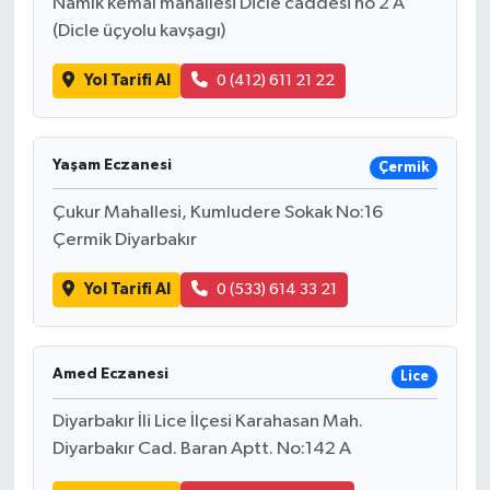
Namık kemal mahallesi Dicle caddesi no 2 A
(Dicle üçyolu kavşagı)
Yol Tarifi Al
0 (412) 611 21 22
Yaşam Eczanesi
Çermik
Çukur Mahallesi, Kumludere Sokak No:16
Çermik Diyarbakır
Yol Tarifi Al
0 (533) 614 33 21
Amed Eczanesi
Lice
Diyarbakır İli Lice İlçesi Karahasan Mah.
Diyarbakır Cad. Baran Aptt. No:142 A