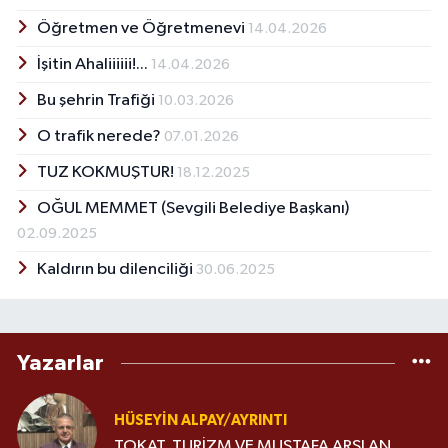
Öğretmen ve Öğretmenevi
14.04.2026
İşitin Ahaliiiiii!...
14.04.2026
Bu şehrin Trafiği
10.03.2026
O trafik nerede?
07.01.2026
TUZ KOKMUŞTUR!
18.12.2025
OĞUL MEMMET (Sevgili Belediye Başkanı)
02.09.2025
Kaldırın bu dilenciliği
30.06.2025
Yazarlar
HÜSEYIN ALPAY/AYRINTI
TOKAT, TURİZM VE MUSTAFA ARSLAN…