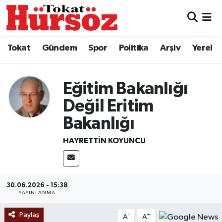
Tokat
Nöbetçi Eczaneler
Tokat
Gündem
Spor
Politika
Arşiv
Yerel
Türkiye Gündemi
Hava Durumu
Eğitim Bakanlığı
Gündem
Tokat Namaz Vakitleri
Değil Eritim
Asayiş
Trafik Durumu
Bakanlığı
Spor
Süper Lig Puan Durumu ve Fikstür
HAYRETTIN KOYUNCU
Politika
Tüm Manşetler
30.06.2026 - 15:38
Tokat Spor
Son Dakika Haberleri
YAYINLANMA
Eğitim
Haber Arşivi
Paylaş
-
+
A
A