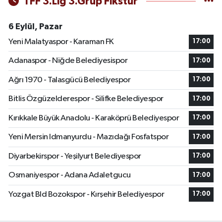
TFF 3.Lig 3.Grup Fikstür
6 Eylül, Pazar
Yeni Malatyaspor - Karaman FK
17:00
Adanaspor - Niğde Belediyesispor
17:00
Ağrı 1970 - Talasgücü Belediyespor
17:00
Bitlis Özgüzelderespor - Silifke Belediyespor
17:00
Kırıkkale Büyük Anadolu - Karaköprü Belediyespor
17:00
Yeni Mersin Idmanyurdu - Mazıdağı Fosfatspor
17:00
Diyarbekirspor - Yeşilyurt Belediyespor
17:00
Osmaniyespor - Adana Adaletgucu
17:00
Yozgat Bld Bozokspor - Kırşehir Belediyespor
17:00