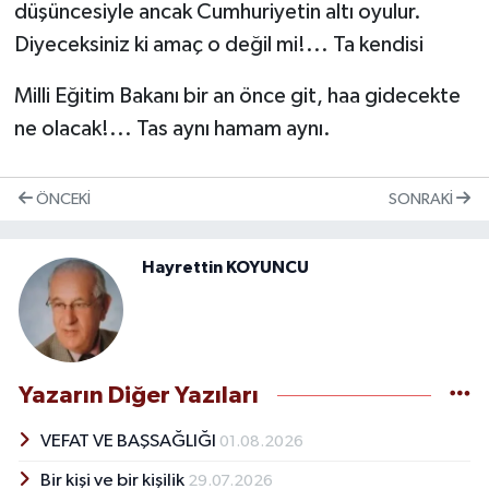
düşüncesiyle ancak Cumhuriyetin altı oyulur.
Diyeceksiniz ki amaç o değil mi!... Ta kendisi
Milli Eğitim Bakanı bir an önce git, haa gidecekte
ne olacak!... Tas aynı hamam aynı.
ÖNCEKI
SONRAKI
Hayrettin KOYUNCU
Yazarın Diğer Yazıları
VEFAT VE BAŞSAĞLIĞI
01.08.2026
Bir kişi ve bir kişilik
29.07.2026