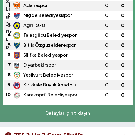
1
Adanaspor
0
0
2
Niğde Belediyesispor
0
0
3
Ağrı 1970
0
0
4
Talasgücü Belediyespor
0
0
5
Bitlis Özgüzelderespor
0
0
6
Silifke Belediyespor
0
0
7
Diyarbekirspor
0
0
8
Yeşilyurt Belediyespor
0
0
9
Kırıkkale Büyük Anadolu
0
0
10
Karaköprü Belediyespor
0
0
Detaylar için tıklayın