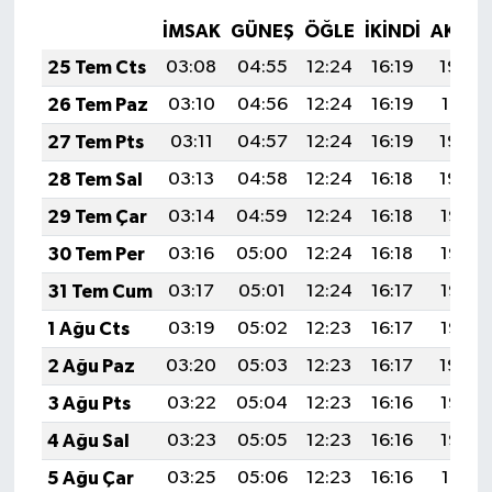
İMSAK
GÜNEŞ
ÖĞLE
İKINDI
AKŞA
25 Tem Cts
03:08
04:55
12:24
16:19
19:42
26 Tem Paz
03:10
04:56
12:24
16:19
19:41
27 Tem Pts
03:11
04:57
12:24
16:19
19:40
28 Tem Sal
03:13
04:58
12:24
16:18
19:39
29 Tem Çar
03:14
04:59
12:24
16:18
19:38
30 Tem Per
03:16
05:00
12:24
16:18
19:37
31 Tem Cum
03:17
05:01
12:24
16:17
19:36
1 Ağu Cts
03:19
05:02
12:23
16:17
19:35
2 Ağu Paz
03:20
05:03
12:23
16:17
19:34
3 Ağu Pts
03:22
05:04
12:23
16:16
19:33
4 Ağu Sal
03:23
05:05
12:23
16:16
19:32
5 Ağu Çar
03:25
05:06
12:23
16:16
19:31