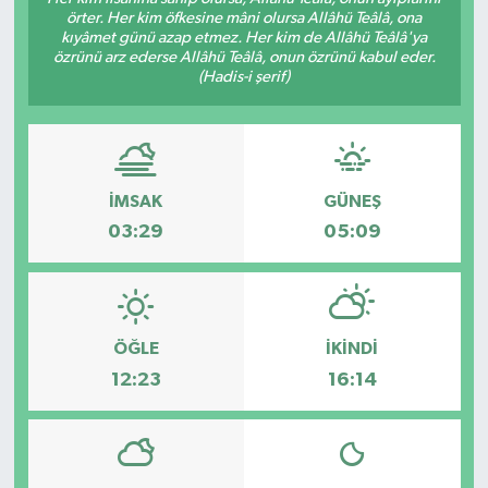
örter. Her kim öfkesine mâni olursa Allâhü Teâlâ, ona
Ekonomi
kıyâmet günü azap etmez. Her kim de Allâhü Teâlâ'ya
özrünü arz ederse Allâhü Teâlâ, onun özrünü kabul eder.
(Hadis-i şerif)
Sağlık
Tokat Haber
İMSAK
GÜNEŞ
03:29
05:09
ÖĞLE
İKINDI
12:23
16:14