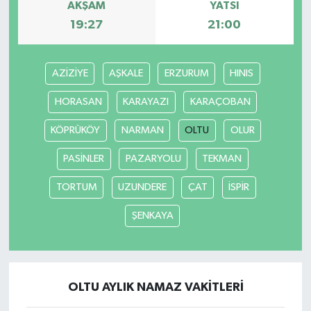
AKŞAM
YATSI
19:27
21:00
AZİZİYE
AŞKALE
ERZURUM
HINIS
HORASAN
KARAYAZI
KARAÇOBAN
KÖPRÜKÖY
NARMAN
OLTU
OLUR
PASİNLER
PAZARYOLU
TEKMAN
TORTUM
UZUNDERE
ÇAT
İSPİR
ŞENKAYA
OLTU AYLIK NAMAZ VAKITLERI