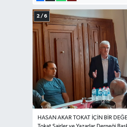
2 / 6
HASAN AKAR TOKAT İÇİN BİR DEĞ
Tokat Şairler ve Yazarlar Derneği Baş