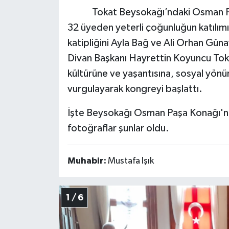
Tokat Beysokağı’ndaki Osman Paşa 
32 üyeden yeterli çoğunluğun katılımı
katipliğini Ayla Bağ ve Ali Orhan Gü
Divan Başkanı Hayrettin Koyuncu Toka
kültürüne ve yaşantısına, sosyal yönü
vurgulayarak kongreyi başlattı.
İşte Beysokağı Osman Paşa Konağı'nda
fotoğraflar şunlar oldu.
Muhabir:
Mustafa Işık
1 / 6