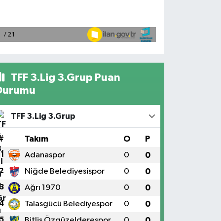
TFF 3.Lig 3.Grup Puan
Durumu
TFF 3.Lig 3.Grup
#
Takım
O
P
1
Adanaspor
0
0
2
Niğde Belediyesispor
0
0
3
Ağrı 1970
0
0
4
Talasgücü Belediyespor
0
0
5
Bitlis Özgüzelderespor
0
0