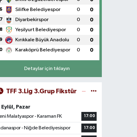
6
Silifke Belediyespor
0
0
7
Diyarbekirspor
0
0
8
Yeşilyurt Belediyespor
0
0
9
Kırıkkale Büyük Anadolu
0
0
0
Karaköprü Belediyespor
0
0
Detaylar için tıklayın
TFF 3.Lig 3.Grup Fikstür
 Eylül, Pazar
eni Malatyaspor - Karaman FK
17:00
danaspor - Niğde Belediyesispor
17:00