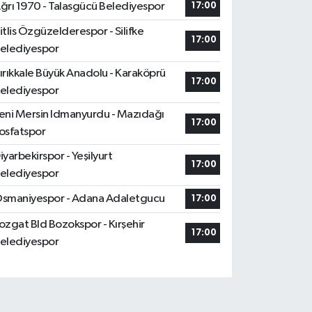
ğrı 1970 - Talasgücü Belediyespor
17:00
itlis Özgüzelderespor - Silifke
17:00
elediyespor
ırıkkale Büyük Anadolu - Karaköprü
17:00
elediyespor
eni Mersin Idmanyurdu - Mazıdağı
17:00
osfatspor
iyarbekirspor - Yeşilyurt
17:00
elediyespor
smaniyespor - Adana Adaletgucu
17:00
ozgat Bld Bozokspor - Kırşehir
17:00
elediyespor