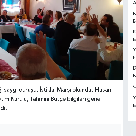
A
B
B
K
B
Y
F
D
B
O
saygı duruşu, İstiklal Marşı okundu. Hasan
Y
im Kurulu, Tahmini Bütçe bilgileri genel
B
ldi.