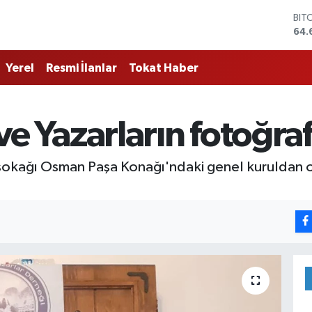
DO
47,
EU
55,
Yerel
Resmi İlanlar
Tokat Haber
STE
64,
GRA
651
 ve Yazarların fotoğraf
BİS
13.
BIT
kağı Osman Paşa Konağı'ndaki genel kuruldan obj
64.