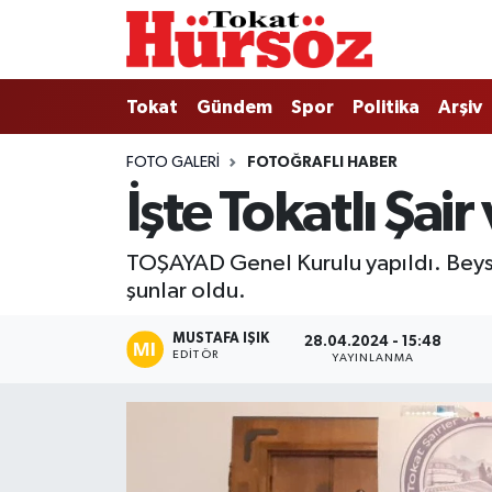
Tokat
Nöbetçi Eczaneler
Tokat
Gündem
Spor
Politika
Arşiv
Türkiye Gündemi
Hava Durumu
FOTO GALERI
FOTOĞRAFLI HABER
İşte Tokatlı Şair
Gündem
Tokat Namaz Vakitleri
Asayiş
Trafik Durumu
TOŞAYAD Genel Kurulu yapıldı. Beyso
şunlar oldu.
Spor
Süper Lig Puan Durumu ve Fikstür
MUSTAFA IŞIK
28.04.2024 - 15:48
EDITÖR
YAYINLANMA
Politika
Tüm Manşetler
Tokat Spor
Son Dakika Haberleri
Eğitim
Haber Arşivi