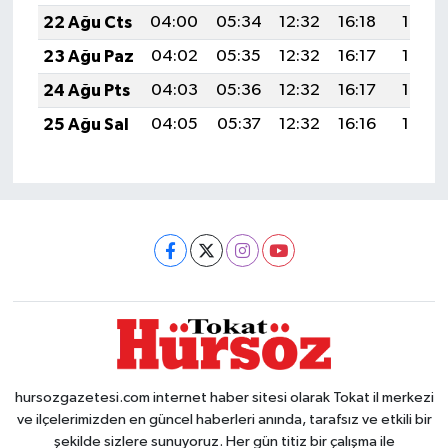
22 Ağu Cts
04:00
05:34
12:32
16:18
19:21
23 Ağu Paz
04:02
05:35
12:32
16:17
19:19
24 Ağu Pts
04:03
05:36
12:32
16:17
19:18
25 Ağu Sal
04:05
05:37
12:32
16:16
19:16
hursozgazetesi.com internet haber sitesi olarak Tokat il merkezi
ve ilçelerimizden en güncel haberleri anında, tarafsız ve etkili bir
şekilde sizlere sunuyoruz. Her gün titiz bir çalışma ile