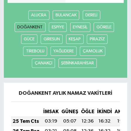
ALUCRA
BULANCAK
DERELİ
DOĞANKENT
ESPİYE
EYNESİL
GÖRELE
GÜCE
GİRESUN
KEŞAP
PİRAZİZ
TİREBOLU
YAĞLIDERE
ÇAMOLUK
ÇANAKÇI
ŞEBİNKARAHİSAR
DOĞANKENT AYLIK NAMAZ VAKITLERI
İMSAK
GÜNEŞ
ÖĞLE
İKINDI
AKŞA
25 Tem Cts
03:19
05:07
12:36
16:32
19:55