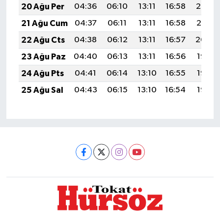
20 Ağu Per
04:36
06:10
13:11
16:58
20:03
21 Ağu Cum
04:37
06:11
13:11
16:58
20:01
22 Ağu Cts
04:38
06:12
13:11
16:57
20:00
23 Ağu Paz
04:40
06:13
13:11
16:56
19:58
24 Ağu Pts
04:41
06:14
13:10
16:55
19:57
25 Ağu Sal
04:43
06:15
13:10
16:54
19:55