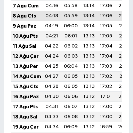
7 Ağu Cum
04:16
05:58
13:14
17:06
20:20
8 Ağu Cts
04:18
05:59
13:14
17:06
20:19
9 Ağu Paz
04:19
06:00
13:14
17:05
20:18
10 Ağu Pts
04:21
06:01
13:13
17:05
20:16
11 Ağu Sal
04:22
06:02
13:13
17:04
20:15
12 Ağu Çar
04:24
06:03
13:13
17:04
20:14
13 Ağu Per
04:25
06:04
13:13
17:03
20:12
14 Ağu Cum
04:27
06:05
13:13
17:02
20:11
15 Ağu Cts
04:28
06:05
13:13
17:02
20:10
16 Ağu Paz
04:30
06:06
13:12
17:01
20:08
17 Ağu Pts
04:31
06:07
13:12
17:00
20:07
18 Ağu Sal
04:33
06:08
13:12
17:00
20:05
19 Ağu Çar
04:34
06:09
13:12
16:59
20:04