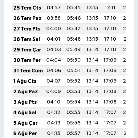
25 Tem Cts
03:57
05:45
13:15
17:11
20:34
26 Tem Paz
03:58
05:46
13:15
17:10
20:33
27 Tem Pts
04:00
05:47
13:15
17:10
20:32
28 Tem Sal
04:01
05:48
13:15
17:10
20:31
29 Tem Çar
04:03
05:49
13:14
17:10
20:30
30 Tem Per
04:04
05:50
13:14
17:09
20:29
31 Tem Cum
04:06
05:51
13:14
17:09
20:28
1 Ağu Cts
04:07
05:52
13:14
17:09
20:27
2 Ağu Paz
04:09
05:53
13:14
17:08
20:26
3 Ağu Pts
04:10
05:54
13:14
17:08
20:25
4 Ağu Sal
04:12
05:55
13:14
17:07
20:24
5 Ağu Çar
04:13
05:56
13:14
17:07
20:23
6 Ağu Per
04:15
05:57
13:14
17:07
20:21