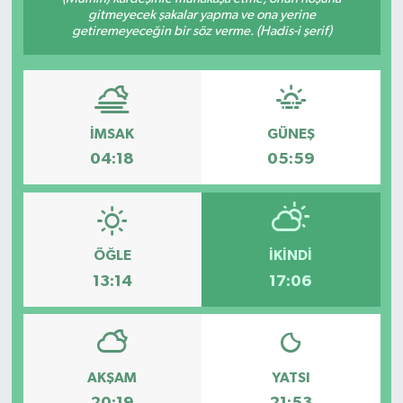
gitmeyecek şakalar yapma ve ona yerine
Ekonomi
getiremeyeceğin bir söz verme. (Hadis-i şerif)
Sağlık
Tokat Haber
İMSAK
GÜNEŞ
04:18
05:59
ÖĞLE
İKINDI
13:14
17:06
AKŞAM
YATSI