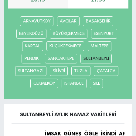
20:19
21:53
ARNAVUTKOY
AVCILAR
BAŞAKŞEHİR
BEYLİKDÜZÜ
BÜYÜKÇEKMECE
ESENYURT
KARTAL
KÜÇÜKÇEKMECE
MALTEPE
PENDİK
SANCAKTEPE
SULTANBEYLİ
SULTANGAZİ
SİLİVRİ
TUZLA
ÇATALCA
ÇEKMEKÖY
İSTANBUL
ŞİLE
SULTANBEYLİ AYLIK NAMAZ VAKITLERI
İMSAK
GÜNEŞ
ÖĞLE
İKINDI
AKŞA