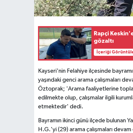
Rapçi Keskin'e
gözaltı
İçeriği Görüntül
Kayseri'nin Felahiye ilçesinde bayramı
yaşındaki genci arama çalışmaları d
Öztoprak; 'Arama faaliyetlerine toplam
edilmekte olup, çalışmalar ilgili kuru
etmektedir' dedi.
Bayramın ikinci günü ilçede bulunan Y
H.G.'yi (29) arama çalışmaları devam e