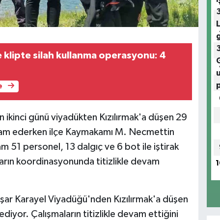
 klipte silah kullanma operasyonu: 4
e
n ikinci günü viyadükten Kızılırmak'a düşen 29
evam ederken ilçe Kaymakamı M. Necmettin
 51 personel, 13 dalgıç ve 6 bot ile iştirak
mların koordinasyonunda titizlikle devam
1
aşar Karayel Viyadüğü'nden Kızılırmak'a düşen
diyor. Çalışmaların titizlikle devam ettiğini