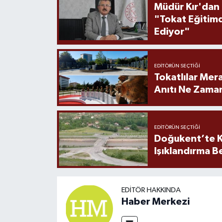
Müdür Kır'dan
"Tokat Eğitim
Ediyor"
EDITÖRÜN SEÇTIĞI
Tokatlılar Mera
Anıtı Ne Zaman
EDITÖRÜN SEÇTIĞI
Doğukent’te K
Işıklandırma B
EDITÖR HAKKINDA
Haber Merkezi