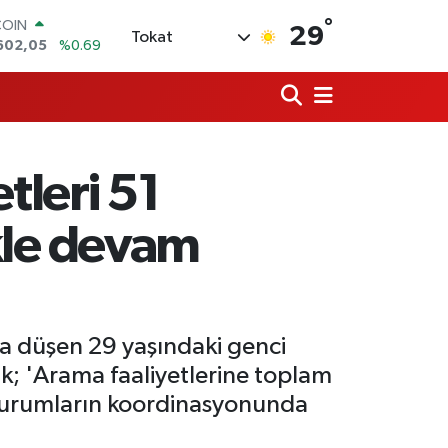
COIN
°
29
Tokat
602,05
%0.69
LAR
5986
%0.06
RO
0700
%0.1
RLİN
2438
%0.21
leri 51
M ALTIN
8.23
%0.39
T100
ikle devam
768
%48
'a düşen 29 yaşındaki genci
; 'Arama faaliyetlerine toplam
li kurumların koordinasyonunda