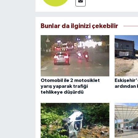
Bunlar da ilginizi çekebilir
Otomobil ile 2 motosiklet
Eskişehir'
yarış yaparak trafiği
ardından 
tehlikeye düşürdü