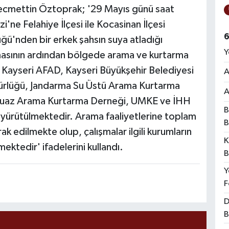
ecmettin Öztoprak; '29 Mayıs günü saat
i'ne Felahiye İlçesi ile Kocasinan İlçesi
6
ğü'nden bir erkek şahsın suya atladığı
Y
nmasının ardından bölgede arama ve kurtarma
r; Kayseri AFAD, Kayseri Büyükşehir Belediyesi
A
dürlüğü, Jandarma Su Üstü Arama Kurtarma
A
ürkuaz Arama Kurtarma Derneği, UMKE ve İHH
B
a yürütülmektedir. Arama faaliyetlerine toplam
B
rak edilmekte olup, çalışmalar ilgili kurumların
K
ktedir' ifadelerini kullandı.
B
Y
F
D
B