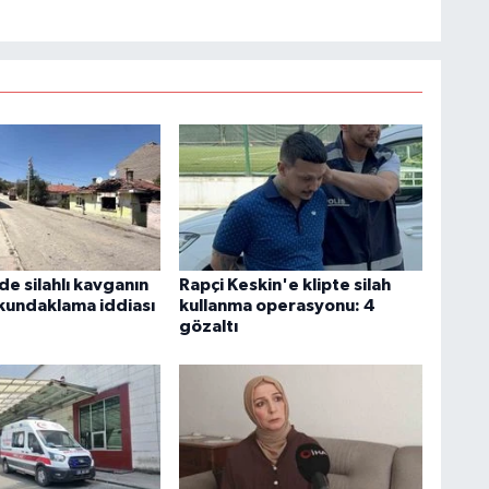
de silahlı kavganın
Rapçi Keskin'e klipte silah
kundaklama iddiası
kullanma operasyonu: 4
gözaltı