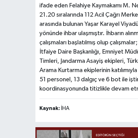
ifade eden Felahiye Kaymakamı M. N
21.20 sıralarında 112 Acil Çağrı Merkez
arasında bulunan Yaşar Karayel Viyadü
yönünde ihbar ulaşmıştır. İhbarın alı
çalışmaları başlatılmış olup çalışmala
İtfaiye Daire Başkanlığı, Emniyet Mü
Timleri, Jandarma Asayiş ekipleri, T
Arama Kurtarma ekiplerinin katılımıyl
51 personel, 13 dalgıç ve 6 bot ile işti
koordinasyonunda titizlikle devam etme
Kaynak:
İHA
EDITÖRÜN SEÇTIĞI