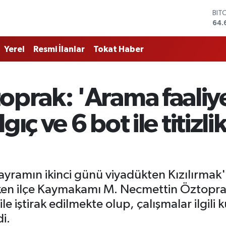
BIT
64.
DO
47,
Yerel
Resmi İlanlar
Tokat Haber
EU
55,
STE
64,
rak: 'Arama faaliyet
GRA
651
BİS
gıç ve 6 bot ile titizl
13.
bayramın ikinci günü viyadükten Kızılırmak
en ilçe Kaymakamı M. Necmettin Öztoprak
ile iştirak edilmekte olup, çalışmalar ilgi
i.