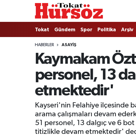
Tokat
Nöbetçi Eczaneler
Tokat
Gündem
Spor
Politika
Arşiv
Türkiye Gündemi
Hava Durumu
HABERLER
ASAYIŞ
Kaymakam Öztop
Gündem
Tokat Namaz Vakitleri
personel, 13 dal
Asayiş
Trafik Durumu
Spor
Süper Lig Puan Durumu ve Fikstür
etmektedir'
Politika
Tüm Manşetler
Kayseri'nin Felahiye ilçesinde 
arama çalışmaları devam ederk
Tokat Spor
Son Dakika Haberleri
51 personel, 13 dalgıç ve 6 bot 
titizlikle devam etmektedir' ded
Eğitim
Haber Arşivi