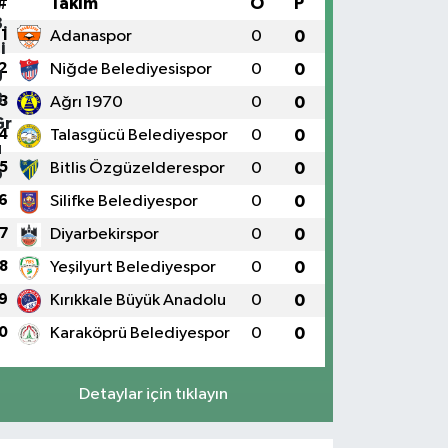
#
Takım
O
P
1
Adanaspor
0
0
2
Niğde Belediyesispor
0
0
3
Ağrı 1970
0
0
4
Talasgücü Belediyespor
0
0
5
Bitlis Özgüzelderespor
0
0
6
Silifke Belediyespor
0
0
7
Diyarbekirspor
0
0
8
Yeşilyurt Belediyespor
0
0
9
Kırıkkale Büyük Anadolu
0
0
0
Karaköprü Belediyespor
0
0
Detaylar için tıklayın