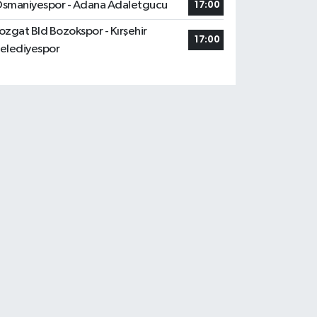
smaniyespor - Adana Adaletgucu
17:00
ozgat Bld Bozokspor - Kırşehir
17:00
elediyespor