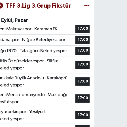
TFF 3.Lig 3.Grup Fikstür
 Eylül, Pazar
eni Malatyaspor - Karaman FK
17:00
danaspor - Niğde Belediyesispor
17:00
ğrı 1970 - Talasgücü Belediyespor
17:00
itlis Özgüzelderespor - Silifke
17:00
elediyespor
ırıkkale Büyük Anadolu - Karaköprü
17:00
elediyespor
eni Mersin Idmanyurdu - Mazıdağı
17:00
osfatspor
iyarbekirspor - Yeşilyurt
17:00
elediyespor