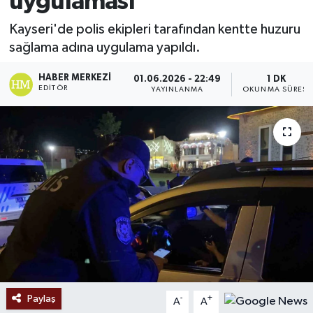
uygulaması
Ekonomi
Kayseri'de polis ekipleri tarafından kentte huzuru
sağlama adına uygulama yapıldı.
Sağlık
HABER MERKEZI
01.06.2026 - 22:49
1 DK
EDITÖR
YAYINLANMA
OKUNMA SÜRESI
Tokat Haber
Paylaş
-
+
A
A