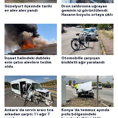
Güzelyurt ilçesinde tarihi
Dron saldırısına uğrayan
ev alev alev yandı
geminin içi görüntülendi:
Hasarın boyutu ortaya çıktı
İnşaat halindeki dubleks
Otomobille çarpışan
evin çatısı alevlere teslim
bisikletli ağır yaralandı
oldu
Ankara'da servis aracı tıra
Konya'da temmuz ayında
arkadan çarptı: 1'i ağır 7
polis bölgesindeki