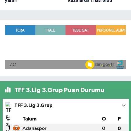
yaralı
kazalarda 11 kişi öldü
TFF 3.Lig 3.Grup Puan Durumu
TFF 3.Lig 3.Grup
#
Takım
O
P
1
Adanaspor
0
0