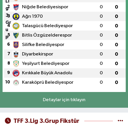
2
Niğde Belediyesispor
0
0
3
Ağrı 1970
0
0
4
Talasgücü Belediyespor
0
0
5
Bitlis Özgüzelderespor
0
0
6
Silifke Belediyespor
0
0
7
Diyarbekirspor
0
0
8
Yeşilyurt Belediyespor
0
0
9
Kırıkkale Büyük Anadolu
0
0
10
Karaköprü Belediyespor
0
0
Detaylar için tıklayın
TFF 3.Lig 3.Grup Fikstür