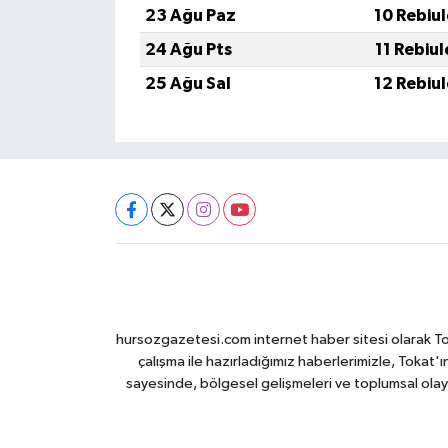
23 Ağu Paz
10 Rebiu
24 Ağu Pts
11 Rebiu
25 Ağu Sal
12 Rebiu
hursozgazetesi.com internet haber sitesi olarak Tokat
çalışma ile hazırladığımız haberlerimizle, Tokat'ın
sayesinde, bölgesel gelişmeleri ve toplumsal olayl