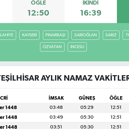
ÖĞLE
İKINDI
12:50
16:39
ELAHİYE
KAYSERİ
PINARBAŞI
SARIOĞLAN
SARIZ
T
ÖZVATAN
İNCESU
YEŞİLHİSAR AYLIK NAMAZ VAKITLER
İCRİ
İMSAK
GÜNEŞ
ÖĞLE
fer 1448
03:48
05:29
12:51
fer 1448
03:49
05:30
12:51
fer 1448
03:51
05:30
12:51