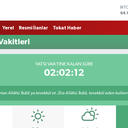
BIT
64.
DO
47,
Yerel
Resmi İlanlar
Tokat Haber
EU
55,
Vakitleri
STE
64,
GRA
666
YATSI VAKTINE KALAN SÜRE
BİS
02:02:12
13.
an Allâhü Teâlâ'ya tevekkül et. Zira Allâhü Teâlâ, tevekkül eden kullarını