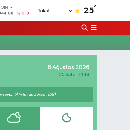
°
COIN
25
Tokat
944,08
%-0.18
LAR
7436
%0.18
RO
2510
%0.32
RLİN
4811
%0.38
M ALTIN
0.55
%0.03
T100
8 Ağustos 2026
779
%-14
25 Safer 1448
 sever. (Âl-i İmrân Sûresi, 159)