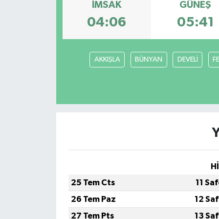
İMSAK
GÜNEŞ
Ekonomi
04:06
05:41
Sağlık
AKKIŞLA
BÜNYAN
DEVELİ
F
Tokat Haber
H
25 Tem Cts
11 Sa
26 Tem Paz
12 Sa
27 Tem Pts
13 Sa