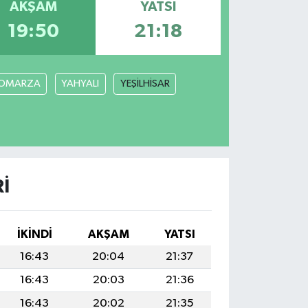
AKŞAM
YATSI
19:50
21:18
OMARZA
YAHYALI
YEŞİLHİSAR
I
İKINDI
AKŞAM
YATSI
16:43
20:04
21:37
16:43
20:03
21:36
16:43
20:02
21:35