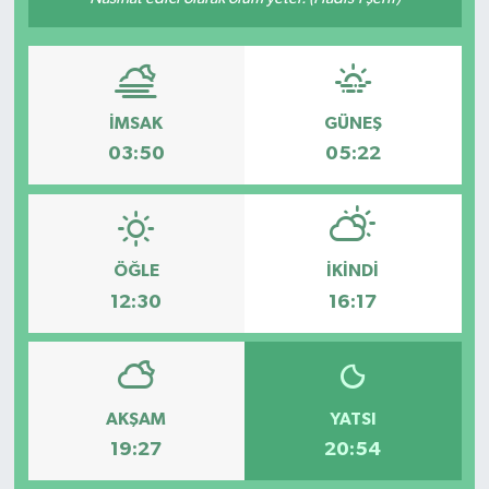
Ekonomi
Sağlık
İMSAK
GÜNEŞ
Tokat Haber
03:50
05:22
ÖĞLE
İKINDI
12:30
16:17
AKŞAM
YATSI
19:27
20:54