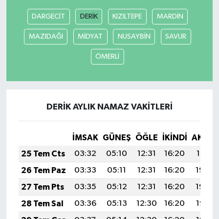
DARGECİT
DERİK
KIZILTEPE
MARDİN
MAZIDAĞI
MİDYAT
NUSAYBİN
SAVUR
ÖMERLİ
DERİK AYLIK NAMAZ VAKITLERI
İMSAK
GÜNEŞ
ÖĞLE
İKINDI
AKŞA
25 Tem Cts
03:32
05:10
12:31
16:20
19:41
26 Tem Paz
03:33
05:11
12:31
16:20
19:40
27 Tem Pts
03:35
05:12
12:31
16:20
19:39
28 Tem Sal
03:36
05:13
12:30
16:20
19:38