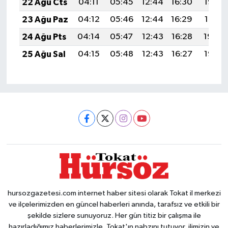
22 Ağu Cts
04:11
05:45
12:44
16:30
19:33
23 Ağu Paz
04:12
05:46
12:44
16:29
19:31
24 Ağu Pts
04:14
05:47
12:43
16:28
19:30
25 Ağu Sal
04:15
05:48
12:43
16:27
19:28
hursozgazetesi.com internet haber sitesi olarak Tokat il merkezi
ve ilçelerimizden en güncel haberleri anında, tarafsız ve etkili bir
şekilde sizlere sunuyoruz. Her gün titiz bir çalışma ile
hazırladığımız haberlerimizle, Tokat'ın nabzını tutuyor, ilimizin ve