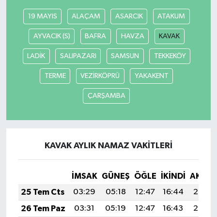
19 MAYIS
ALAÇAM
ASARCIK
ATAKUM
AYVACIK (S)
BAFRA
HAVZA
KAVAK
LADİK
SALIPAZARI
SAMSUN
TEKKEKÖY
TERME
VEZİRKÖPRÜ
YAKAKENT
ÇARŞAMBA
KAVAK AYLIK NAMAZ VAKITLERI
İMSAK
GÜNEŞ
ÖĞLE
İKINDI
AKŞA
25 Tem Cts
03:29
05:18
12:47
16:44
20:07
26 Tem Paz
03:31
05:19
12:47
16:43
20:06