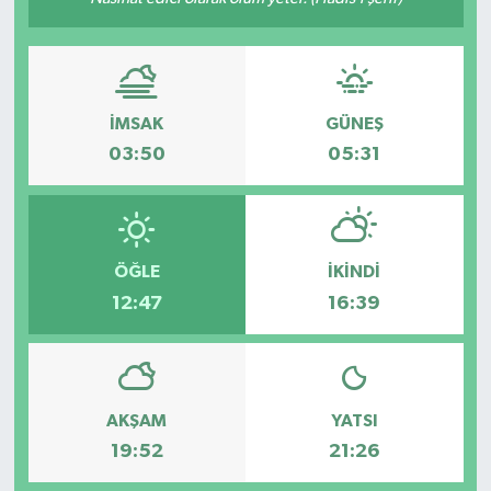
Ekonomi
Sağlık
İMSAK
GÜNEŞ
Tokat Haber
03:50
05:31
ÖĞLE
İKINDI
12:47
16:39
AKŞAM
YATSI
19:52
21:26