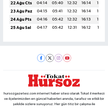
22 Ağu Cts
04:14
05:40
12:32
16:14
19:15
23 Ağu Paz
04:15
05:41
12:32
16:14
19:13
24 Ağu Pts
04:16
05:42
12:32
16:13
19:12
25 Ağu Sal
04:17
05:42
12:31
16:12
19:11
hursozgazetesi.com internet haber sitesi olarak Tokat il merkezi
ve ilçelerimizden en güncel haberleri anında, tarafsız ve etkili bir
şekilde sizlere sunuyoruz. Her gün titiz bir çalışma ile