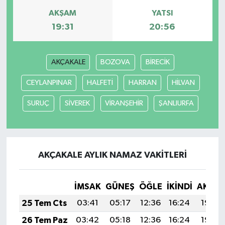
AKŞAM
YATSI
19:31
20:56
AKÇAKALE
BOZOVA
BİRECİK
CEYLANPINAR
HALFETİ
HARRAN
HİLVAN
SURUÇ
SİVEREK
VİRANŞEHİR
ŞANLIURFA
AKÇAKALE AYLIK NAMAZ VAKITLERI
İMSAK
GÜNEŞ
ÖĞLE
İKINDI
AKŞA
25 Tem Cts
03:41
05:17
12:36
16:24
19:44
26 Tem Paz
03:42
05:18
12:36
16:24
19:44