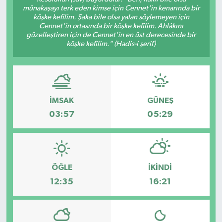
münakaşayı terk eden kimse için Cennet'in kenarında bir
Ekonomi
köşke kefilim. Şaka bile olsa yalan söylemeyen için
Cennet'in ortasında bir köşke kefilim. Ahlâkını
güzelleştiren için de Cennet'in en üst derecesinde bir
Sağlık
köşke kefilim." (Hadis-i şerif)
Tokat Haber
İMSAK
GÜNEŞ
03:57
05:29
ÖĞLE
İKINDI
12:35
16:21