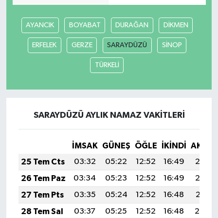
AYANCIK
BOYABAT
DURAĞAN
DİKMEN
ERFELEK
GERZE
SARAYDÜZÜ
SİNOP
TÜRKELİ
SARAYDÜZÜ AYLIK NAMAZ VAKITLERI
İMSAK
GÜNEŞ
ÖĞLE
İKINDI
AKŞA
25 Tem Cts
03:32
05:22
12:52
16:49
20:13
26 Tem Paz
03:34
05:23
12:52
16:49
20:12
27 Tem Pts
03:35
05:24
12:52
16:48
20:11
28 Tem Sal
03:37
05:25
12:52
16:48
20:10