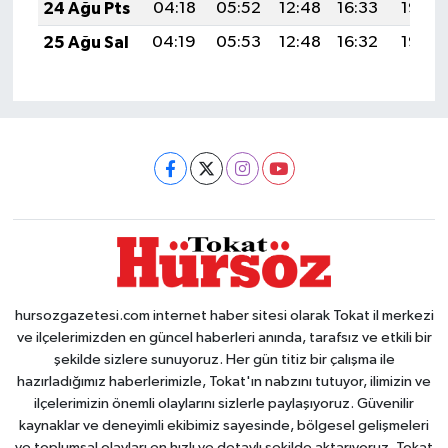
24 Ağu Pts
04:18
05:52
12:48
16:33
19:35
25 Ağu Sal
04:19
05:53
12:48
16:32
19:33
hursozgazetesi.com internet haber sitesi olarak Tokat il merkezi
ve ilçelerimizden en güncel haberleri anında, tarafsız ve etkili bir
şekilde sizlere sunuyoruz. Her gün titiz bir çalışma ile
hazırladığımız haberlerimizle, Tokat'ın nabzını tutuyor, ilimizin ve
ilçelerimizin önemli olaylarını sizlerle paylaşıyoruz. Güvenilir
kaynaklar ve deneyimli ekibimiz sayesinde, bölgesel gelişmeleri
ve toplumsal olayları en hızlı ve detaylı şekilde aktarıyoruz. Tokat