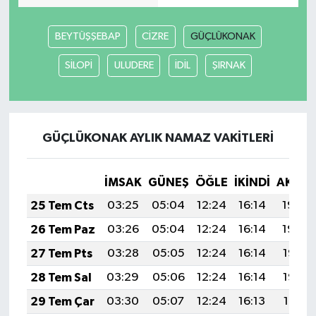
BEYTÜŞŞEBAP
CİZRE
GÜÇLÜKONAK
SİLOPİ
ULUDERE
İDİL
ŞIRNAK
GÜÇLÜKONAK AYLIK NAMAZ VAKITLERI
İMSAK
GÜNEŞ
ÖĞLE
İKINDI
AKŞA
25 Tem Cts
03:25
05:04
12:24
16:14
19:34
26 Tem Paz
03:26
05:04
12:24
16:14
19:34
27 Tem Pts
03:28
05:05
12:24
16:14
19:33
28 Tem Sal
03:29
05:06
12:24
16:14
19:32
29 Tem Çar
03:30
05:07
12:24
16:13
19:31