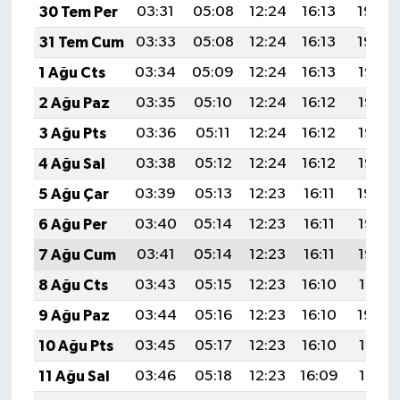
30 Tem Per
03:31
05:08
12:24
16:13
19:30
31 Tem Cum
03:33
05:08
12:24
16:13
19:29
1 Ağu Cts
03:34
05:09
12:24
16:13
19:28
2 Ağu Paz
03:35
05:10
12:24
16:12
19:27
3 Ağu Pts
03:36
05:11
12:24
16:12
19:26
4 Ağu Sal
03:38
05:12
12:24
16:12
19:25
5 Ağu Çar
03:39
05:13
12:23
16:11
19:24
6 Ağu Per
03:40
05:14
12:23
16:11
19:23
7 Ağu Cum
03:41
05:14
12:23
16:11
19:22
8 Ağu Cts
03:43
05:15
12:23
16:10
19:21
9 Ağu Paz
03:44
05:16
12:23
16:10
19:20
10 Ağu Pts
03:45
05:17
12:23
16:10
19:19
11 Ağu Sal
03:46
05:18
12:23
16:09
19:18