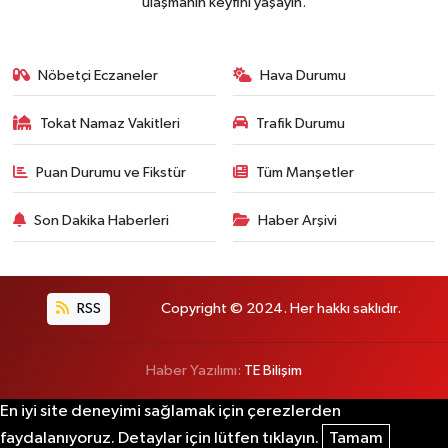
ulaşmanın keyfini yaşayın.
Nöbetçi Eczaneler
Hava Durumu
Tokat Namaz Vakitleri
Trafik Durumu
Puan Durumu ve Fikstür
Tüm Manşetler
Son Dakika Haberleri
Haber Arşivi
RSS
Copyright © 2024. Her hakkı saklıdır.
Haber Yazılımı:
TE Bilişim
En iyi site deneyimi sağlamak için çerezlerden
faydalanıyoruz. Detaylar için lütfen tıklayın.
Tamam