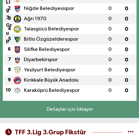
2
Niğde Belediyesispor
0
0
3
Ağrı 1970
0
0
4
Talasgücü Belediyespor
0
0
5
Bitlis Özgüzelderespor
0
0
6
Silifke Belediyespor
0
0
7
Diyarbekirspor
0
0
8
Yeşilyurt Belediyespor
0
0
9
Kırıkkale Büyük Anadolu
0
0
10
Karaköprü Belediyespor
0
0
Detaylar için tıklayın
TFF 3.Lig 3.Grup Fikstür