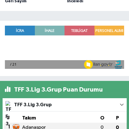
Geri Sayım
İnceledi
TFF 3.Lig 3.Grup Puan Durumu
TFF 3.Lig 3.Grup
#
Takım
O
P
1
Adanaspor
0
0