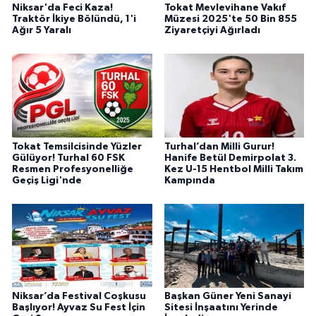
Niksar'da Feci Kaza!
Tokat Mevlevihane Vakıf
Traktör İkiye Bölündü, 1'i
Müzesi 2025'te 50 Bin 855
Ağır 5 Yaralı
Ziyaretçiyi Ağırladı
Tokat Temsilcisinde Yüzler
Turhal’dan Milli Gurur!
Gülüyor! Turhal 60 FSK
Hanife Betül Demirpolat 3.
Resmen Profesyonelliğe
Kez U-15 Hentbol Milli Takım
Geçiş Ligi'nde
Kampında
Niksar’da Festival Coşkusu
Başkan Güner Yeni Sanayi
Başlıyor! Ayvaz Su Fest İçin
Sitesi İnşaatını Yerinde