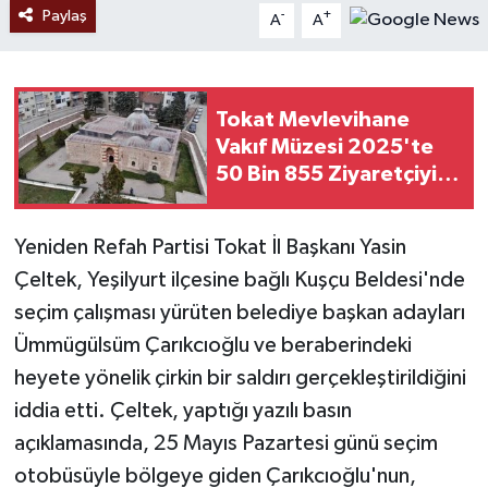
Paylaş
-
+
A
A
Tokat Mevlevihane
Vakıf Müzesi 2025'te
50 Bin 855 Ziyaretçiyi
Ağırladı
Yeniden Refah Partisi Tokat İl Başkanı Yasin
Çeltek, Yeşilyurt ilçesine bağlı Kuşçu Beldesi'nde
seçim çalışması yürüten belediye başkan adayları
Ümmügülsüm Çarıkcıoğlu ve beraberindeki
heyete yönelik çirkin bir saldırı gerçekleştirildiğini
iddia etti. Çeltek, yaptığı yazılı basın
açıklamasında, 25 Mayıs Pazartesi günü seçim
otobüsüyle bölgeye giden Çarıkcıoğlu'nun,