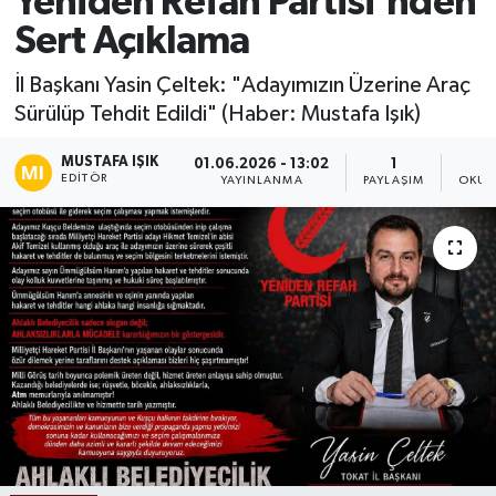
Yeniden Refah Partisi'nden
Sert Açıklama
Ekonomi
İl Başkanı Yasin Çeltek: "Adayımızın Üzerine Araç
Sağlık
Sürülüp Tehdit Edildi" (Haber: Mustafa Işık)
Tokat Haber
MUSTAFA IŞIK
01.06.2026 - 13:02
1
EDITÖR
YAYINLANMA
PAYLAŞIM
OKUN