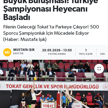
Büyük Buluşması! Türkiye
Şampiyonası Heyecanı
Ekonomi
Başladı
Sağlık
Filenin Geleceği Tokat’ta Parkeye Çıkıyor! 500
Sporcu Şampiyonluk İçin Mücadele Ediyor
Tokat Haber
(Haber: Mustafa Işık)
MUSTAFA IŞIK
20.05.2026 - 13:05
1
EDITÖR
YAYINLANMA
PAYLAŞIM
OKUN