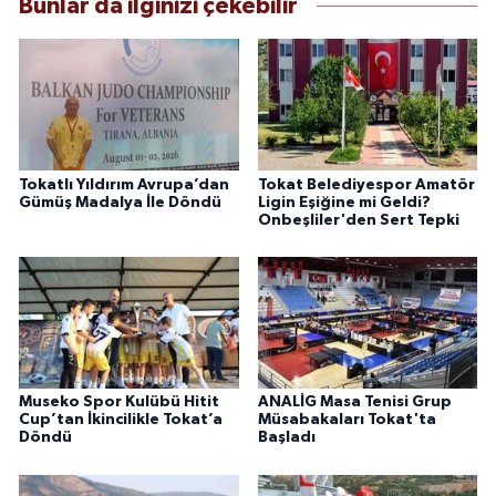
Bunlar da ilginizi çekebilir
Tokatlı Yıldırım Avrupa’dan
Tokat Belediyespor Amatör
Gümüş Madalya İle Döndü
Ligin Eşiğine mi Geldi?
Onbeşliler'den Sert Tepki
Museko Spor Kulübü Hitit
ANALİG Masa Tenisi Grup
Cup’tan İkincilikle Tokat’a
Müsabakaları Tokat'ta
Döndü
Başladı