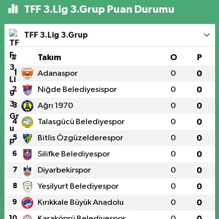
TFF 3.Lig 3.Grup Puan Durumu
TFF 3.Lig 3.Grup
#
Takım
O
P
1
Adanaspor
0
0
2
Niğde Belediyesispor
0
0
3
Ağrı 1970
0
0
4
Talasgücü Belediyespor
0
0
5
Bitlis Özgüzelderespor
0
0
6
Silifke Belediyespor
0
0
7
Diyarbekirspor
0
0
8
Yeşilyurt Belediyespor
0
0
9
Kırıkkale Büyük Anadolu
0
0
10
Karaköprü Belediyespor
0
0