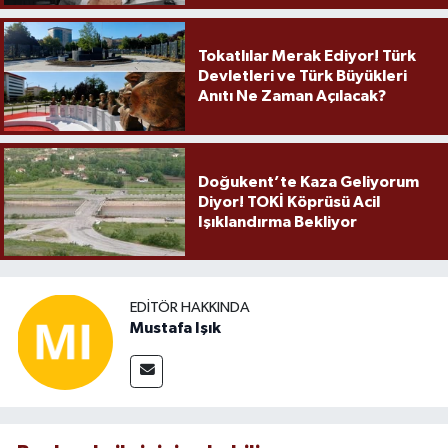
Tokatlılar Merak Ediyor! Türk
Devletleri ve Türk Büyükleri
Anıtı Ne Zaman Açılacak?
Doğukent’te Kaza Geliyorum
Diyor! TOKİ Köprüsü Acil
Işıklandırma Bekliyor
EDITÖR HAKKINDA
Mustafa Işık