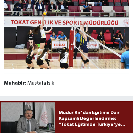
Muhabir:
Mustafa Işık
Müdür Kır'dan Eğitime Dair
Kapsamlı Değerlendirme:
"Tokat Eğitimde Türkiye'ye
Örnek Olmaya Devam Ediyor"