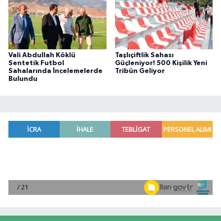
Vali Abdullah Köklü
Taşlıçiftlik Sahası
Sentetik Futbol
Güçleniyor! 500 Kişilik Yeni
Sahalarında İncelemelerde
Tribün Geliyor
Bulundu