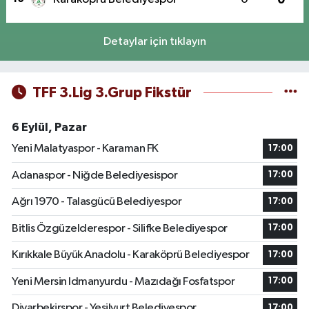
Detaylar için tıklayın
TFF 3.Lig 3.Grup Fikstür
6 Eylül, Pazar
Yeni Malatyaspor - Karaman FK
17:00
Adanaspor - Niğde Belediyesispor
17:00
Ağrı 1970 - Talasgücü Belediyespor
17:00
Bitlis Özgüzelderespor - Silifke Belediyespor
17:00
Kırıkkale Büyük Anadolu - Karaköprü Belediyespor
17:00
Yeni Mersin Idmanyurdu - Mazıdağı Fosfatspor
17:00
Diyarbekirspor - Yeşilyurt Belediyespor
17:00