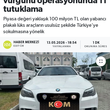
vurgunu operasyonunda 11
tutuklama
Ekonomi
Piyasa değeri yaklaşık 100 milyon TL olan yabancı
Sağlık
plakalı lüks araçların usulsüz şekilde Türkiye'ye
sokulmasına yönelik
Tokat Haber
HABER MERKEZI
13.05.2026 - 18:54
1 DK
EDITÖR
YAYINLANMA
OKUNMA SÜRESI