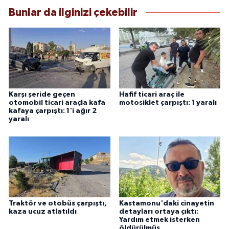
Bunlar da ilginizi çekebilir
Karşı şeride geçen
Hafif ticari araç ile
otomobil ticari araçla kafa
motosiklet çarpıştı: 1 yaralı
kafaya çarpıştı: 1'i ağır 2
yaralı
Traktör ve otobüs çarpıştı,
Kastamonu'daki cinayetin
kaza ucuz atlatıldı
detayları ortaya çıktı:
Yardım etmek isterken
öldürülmüş