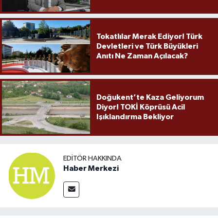
Örnek Olmaya Devam Ediyor"
Tokatlılar Merak Ediyor! Türk
Devletleri ve Türk Büyükleri
Anıtı Ne Zaman Açılacak?
Doğukent’te Kaza Geliyorum
Diyor! TOKİ Köprüsü Acil
Işıklandırma Bekliyor
EDITÖR HAKKINDA
Haber Merkezi