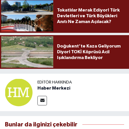
Tokatlılar Merak Ediyor! Türk
Devletleri ve Türk Büyükleri
Anıtı Ne Zaman Açılacak?
Doğukent’te Kaza Geliyorum
Diyor! TOKİ Köprüsü Acil
Işıklandırma Bekliyor
EDITÖR HAKKINDA
Haber Merkezi
Bunlar da ilginizi çekebilir