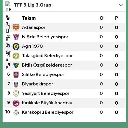
TFF 3.Lig 3.Grup
#
Takım
O
P
1
Adanaspor
0
0
2
Niğde Belediyesispor
0
0
3
Ağrı 1970
0
0
4
Talasgücü Belediyespor
0
0
5
Bitlis Özgüzelderespor
0
0
6
Silifke Belediyespor
0
0
7
Diyarbekirspor
0
0
8
Yeşilyurt Belediyespor
0
0
9
Kırıkkale Büyük Anadolu
0
0
10
Karaköprü Belediyespor
0
0