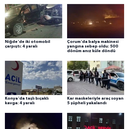
Niğde'de iki otomobil
Çorum'da balya makinesi
çarpıştı: 4 yaralı
yangına sebep oldu: 500
dönüm anız küle döndü
Konya'da taşlı bıçaklı
Kar maskeleriyle araç soyan
kavga: 4 yaralı
5 şüpheli yakalandı