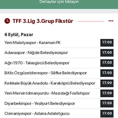
Detaylar için tıklayın
TFF 3.Lig 3.Grup Fikstür
6 Eylül, Pazar
Yeni Malatyaspor - Karaman FK
17:00
Adanaspor - Niğde Belediyesispor
17:00
Ağrı 1970 - Talasgücü Belediyespor
17:00
Bitlis Özgüzelderespor - Silifke Belediyespor
17:00
Kırıkkale Büyük Anadolu - Karaköprü Belediyespor
17:00
Yeni Mersin Idmanyurdu - Mazıdağı Fosfatspor
17:00
Diyarbekirspor - Yeşilyurt Belediyespor
17:00
Osmaniyespor - Adana Adaletgucu
17:00