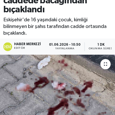
caddede bacağından
bıçaklandı
Ekonomi
Eskişehir'de 16 yaşındaki çocuk, kimliği
Sağlık
bilinmeyen bir şahıs tarafından cadde ortasında
bıçaklandı.
Tokat Haber
HABER MERKEZI
01.06.2026 - 10:50
1 DK
EDITÖR
YAYINLANMA
OKUNMA SÜRESI