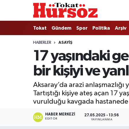
Tokat
Nöbetçi Eczaneler
Tokat
Gündem
Spor
Politika
Arşiv
Türkiye Gündemi
Hava Durumu
HABERLER
ASAYIŞ
17 yaşındaki ge
Gündem
Tokat Namaz Vakitleri
bir kişiyi ve yan
Asayiş
Trafik Durumu
Spor
Süper Lig Puan Durumu ve Fikstür
Aksaray’da arazi anlaşmazlığı y
Tartıştığı kişiye ateş açan 17 ya
Politika
Tüm Manşetler
vurulduğu kavgada hastanede kar
Tokat Spor
Son Dakika Haberleri
HABER MERKEZI
27.05.2025 - 13:56
EDITÖR
YAYINLANMA
Eğitim
Haber Arşivi