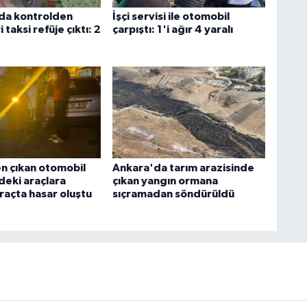
da kontrolden
İşçi servisi ile otomobil
i taksi refüje çıktı: 2
çarpıştı: 1'i ağır 4 yaralı
n çıkan otomobil
Ankara'da tarım arazisinde
deki araçlara
çıkan yangın ormana
araçta hasar oluştu
sıçramadan söndürüldü