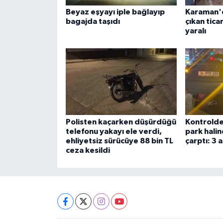
Beyaz eşyayı iple bağlayıp
Karaman'
bagajda taşıdı
çıkan ticar
yaralı
Polisten kaçarken düşürdüğü
Kontrolde
telefonu yakayı ele verdi,
park halin
ehliyetsiz sürücüye 88 bin TL
çarptı: 3 
ceza kesildi