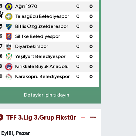
3
Ağrı 1970
0
0
4
Talasgücü Belediyespor
0
0
5
Bitlis Özgüzelderespor
0
0
6
Silifke Belediyespor
0
0
7
Diyarbekirspor
0
0
8
Yeşilyurt Belediyespor
0
0
9
Kırıkkale Büyük Anadolu
0
0
0
Karaköprü Belediyespor
0
0
Detaylar için tıklayın
TFF 3.Lig 3.Grup Fikstür
 Eylül, Pazar