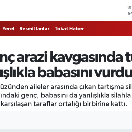
B
6
D
4
Yerel
Resmi İlanlar
Tokat Haber
E
5
S
6
nç arazi kavgasında tü
G
6
B
lışlıkla babasını vurd
1
üzünden aileler arasında çıkan tartışma si
şındaki genç, babasını da yanlışlıkla silahla 
şılaşan taraflar ortalığı birbirine kattı.