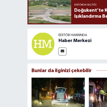
EDITÖRÜN SEÇTIĞI
Doğukent’te K
Işıklandırma B
EDITÖR HAKKINDA
Haber Merkezi
Bunlar da ilginizi çekebilir