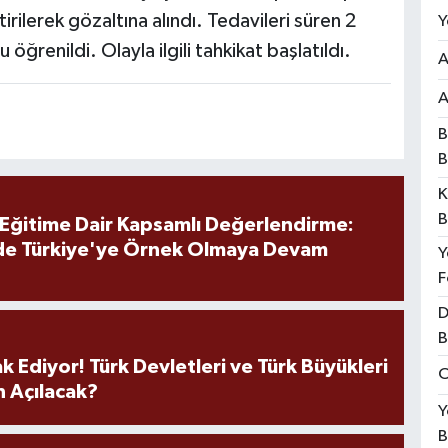
irilerek gözaltına alındı. Tedavileri süren 2
Y
 öğrenildi. Olayla ilgili tahkikat başlatıldı.
A
A
B
B
K
B
 Eğitime Dair Kapsamlı Değerlendirme:
de Türkiye'ye Örnek Olmaya Devam
Y
F
D
B
k Ediyor! Türk Devletleri ve Türk Büyükleri
O
 Açılacak?
Y
B