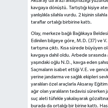
Aksaray’da arazi anlaşmazlığı yüzünden 
kavgaya dönüştü. Tartıştığı kişiye ate
yanlışlıkla silahla vurdu. 2 kişinin sil
taraflar ortalığı birbirine kattı.
Olay, merkeze bağlı Bağlıkaya Beldes
Edinilen bilgeye göre, M.D. (37) ve V
tartışma çıktı. Kısa sürede büyüyen ol
kavgaya dahil oldu. Arbede sırasında a
yaşındaki oğlu N.D., kavga eden şahı
Saçmaların isabet ettiği V.E. ve genci
yerine jandarma ve sağlık ekipleri sevk
yaralıları özel araçlarla Aksaray Eğiti
ağır olan yaralıların tedavisi sürerken
suç aleti tüfekle yakalayarak gözaltına
burada da ortalığı bir birine kattı. H