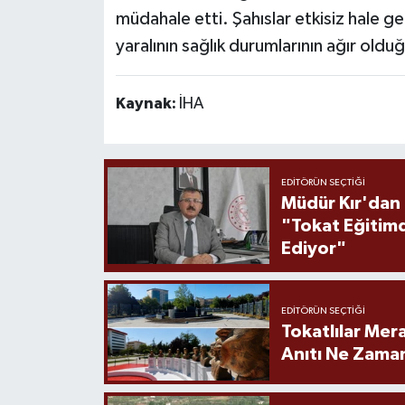
müdahale etti. Şahıslar etkisiz hale get
yaralının sağlık durumlarının ağır olduğu
Kaynak:
İHA
EDITÖRÜN SEÇTIĞI
Müdür Kır'dan
"Tokat Eğitim
Ediyor"
EDITÖRÜN SEÇTIĞI
Tokatlılar Mera
Anıtı Ne Zaman