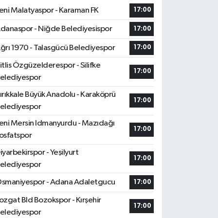
eni Malatyaspor - Karaman FK
17:00
danaspor - Niğde Belediyesispor
17:00
ğrı 1970 - Talasgücü Belediyespor
17:00
itlis Özgüzelderespor - Silifke
17:00
elediyespor
ırıkkale Büyük Anadolu - Karaköprü
17:00
elediyespor
eni Mersin Idmanyurdu - Mazıdağı
17:00
osfatspor
iyarbekirspor - Yeşilyurt
17:00
elediyespor
smaniyespor - Adana Adaletgucu
17:00
ozgat Bld Bozokspor - Kırşehir
17:00
elediyespor