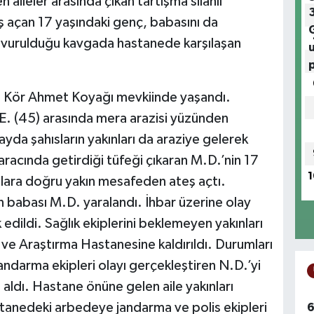
aileler arasında çıkan tartışma silahlı
ş açan 17 yaşındaki genç, babasını da
ahla vurulduğu kavgada hastanede karşılaşan
i Kör Ahmet Koyağı mevkiinde yaşandı.
.E. (45) arasında mera arazisi yüzünden
ayda şahısların yakınları da araziye gelerek
racında getirdiği tüfeği çıkaran M.D.’nin 17
1
slara doğru yakın mesafeden ateş açtı.
n babası M.D. yaralandı. İhbar üzerine olay
 edildi. Sağlık ekiplerini beklemeyen yakınları
m ve Araştırma Hastanesine kaldırıldı. Durumları
 jandarma ekipleri olayı gerçekleştiren N.D.’yi
 aldı. Hastane önüne gelen aile yakınları
astanedeki arbedeye jandarma ve polis ekipleri
6