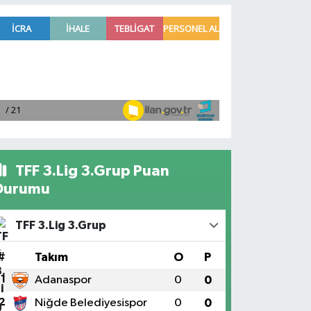
TFF 3.Lig 3.Grup Puan
Durumu
TFF 3.Lig 3.Grup
#
Takım
O
P
1
Adanaspor
0
0
2
Niğde Belediyesispor
0
0