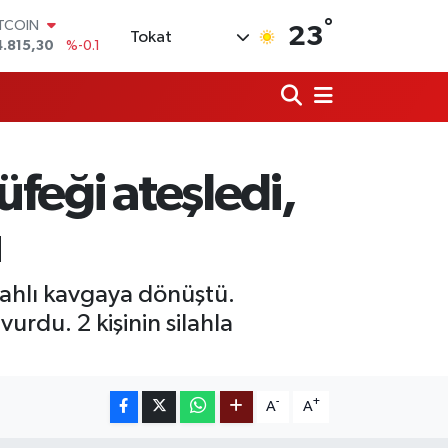
°
ITCOIN
23
Tokat
4.815,30
%-0.1
OLAR
7,7436
%0.18
URO
5,2510
%0.32
TERLİN
4,4811
%0.38
feği ateşledi,
RAM ALTIN
660.55
%0
İST100
u
3.779
%-14
lahlı kavgaya dönüştü.
vurdu. 2 kişinin silahla
-
+
A
A