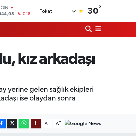
COIN
°
944,08
%-0.18
30
Tokat
LAR
7436
%0.18
RO
2510
%0.32
RLİN
4811
%0.38
M ALTIN
u, kız arkadaşı
0.55
%0.03
T100
779
%-14
y yerine gelen sağlık ekipleri
kadaşı ise olaydan sonra
-
+
A
A