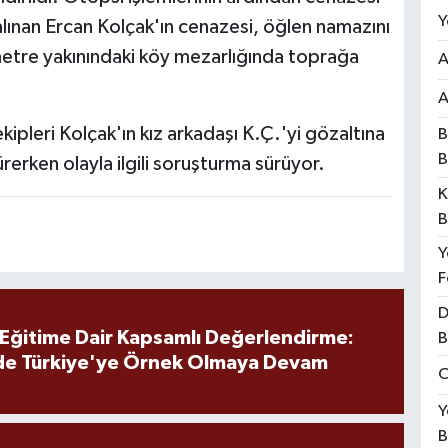
Y
lınan Ercan Kolçak'ın cenazesi, öğlen namazını
etre yakınındaki köy mezarlığında toprağa
A
A
ipleri Kolçak'ın kız arkadaşı K.Ç.'yi gözaltına
B
B
rerken olayla ilgili soruşturma sürüyor.
K
B
Y
F
D
 Eğitime Dair Kapsamlı Değerlendirme:
B
de Türkiye'ye Örnek Olmaya Devam
O
Y
B