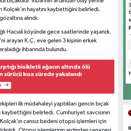
ldi bıçakladı' ihbarının ardından olay yerine
 Kolçak'ın hayatını kaybettiğini belirledi.
gözaltına alındı.
ğlı Hacıali köyünde gece saatlerinde yaşandı.
'ni arayan K.Ç. eve gelen 3 kişinin erkek
araladığı ihbarında bulundu.
ptığı bisikletli ağacın altında ölü
n sürücü kısa sürede yakalandı
1
e
ekipleri ilk müdahaleyi yaptıkları gencin bıçak
 kaybettiğini belirledi. Cumhuriyet savcısının
Kolçak'ın cansız bedeni otopsi işlemleri için
6
ırıldı. Otopsi işlemlerinin ardından cenazesi