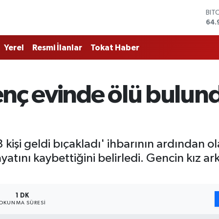
BIT
64.
DO
47,
EU
Yerel
Resmi İlanlar
Tokat Haber
55,
STE
64,
GRA
nç evinde ölü bulund
666
BİS
13.
kişi geldi bıçakladı' ihbarının ardından ola
atını kaybettiğini belirledi. Gencin kız ar
1 DK
OKUNMA SÜRESI