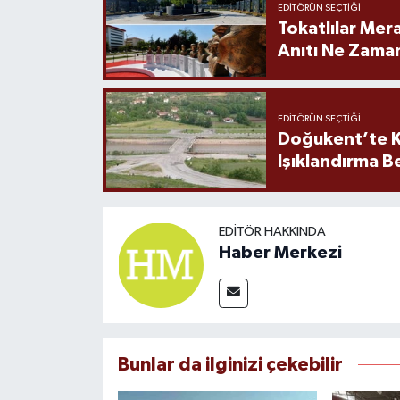
EDITÖRÜN SEÇTIĞI
Tokatlılar Mera
Anıtı Ne Zaman
EDITÖRÜN SEÇTIĞI
Doğukent’te K
Işıklandırma B
EDITÖR HAKKINDA
Haber Merkezi
Bunlar da ilginizi çekebilir