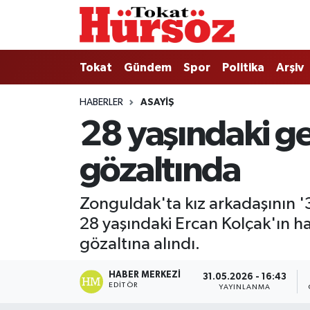
Tokat
Nöbetçi Eczaneler
Tokat
Gündem
Spor
Politika
Arşiv
Türkiye Gündemi
Hava Durumu
HABERLER
ASAYIŞ
28 yaşındaki ge
Gündem
Tokat Namaz Vakitleri
gözaltında
Asayiş
Trafik Durumu
Spor
Süper Lig Puan Durumu ve Fikstür
Zonguldak'ta kız arkadaşının '3 
28 yaşındaki Ercan Kolçak'ın hay
Politika
Tüm Manşetler
gözaltına alındı.
Tokat Spor
Son Dakika Haberleri
HABER MERKEZI
31.05.2026 - 16:43
EDITÖR
YAYINLANMA
Eğitim
Haber Arşivi