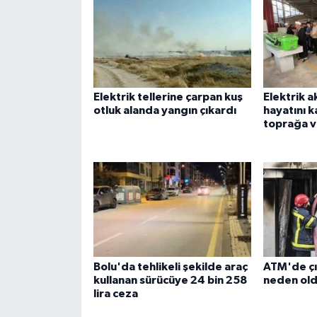
Elektrik tellerine çarpan kuş
Elektrik a
otluk alanda yangın çıkardı
hayatını 
toprağa v
Bolu'da tehlikeli şekilde araç
ATM'de çı
kullanan sürücüye 24 bin 258
neden ol
lira ceza