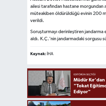
ailesi tarafından hastane morgundan a
müteakiben öldürüldüğü evinin 200 m
verildi.
Soruşturmayı derinleştiren jandarma ek
aldı. K.Ç.'nin jandarmadaki sorgusu sü
Kaynak:
İHA
EDITÖRÜN SEÇTIĞI
Müdür Kır'dan
"Tokat Eğitim
Ediyor"