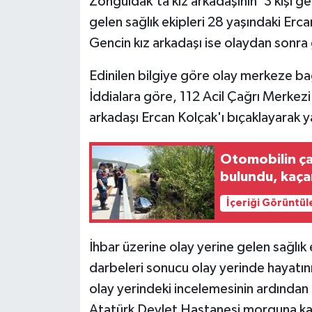
Zonguldak'ta kız arkadaşının '3 kişi ge
gelen sağlık ekipleri 28 yaşındaki Ercan
Gencin kız arkadaşı ise olaydan sonra 
Edinilen bilgiye göre olay merkeze ba
İddialara göre, 112 Acil Çağrı Merkezi
arkadaşı Ercan Kolçak'ı bıçaklayarak y
Otomobilin çar
bulundu, kaça
İçeriği Görüntül
İhbar üzerine olay yerine gelen sağlık 
darbeleri sonucu olay yerinde hayatını
olay yerindeki incelemesinin ardından 
Atatürk Devlet Hastanesi morguna kald