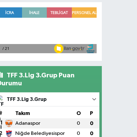
TFF 3.Lig 3.Grup Puan
Durumu
TFF 3.Lig 3.Grup
#
Takım
O
P
1
Adanaspor
0
0
2
Niğde Belediyesispor
0
0