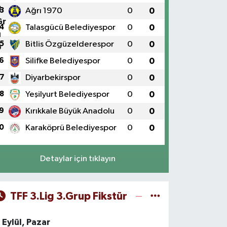
3
Ağrı 1970
0
0
4
Talasgücü Belediyespor
0
0
5
Bitlis Özgüzelderespor
0
0
6
Silifke Belediyespor
0
0
7
Diyarbekirspor
0
0
8
Yeşilyurt Belediyespor
0
0
9
Kırıkkale Büyük Anadolu
0
0
0
Karaköprü Belediyespor
0
0
Detaylar için tıklayın
TFF 3.Lig 3.Grup Fikstür
 Eylül, Pazar