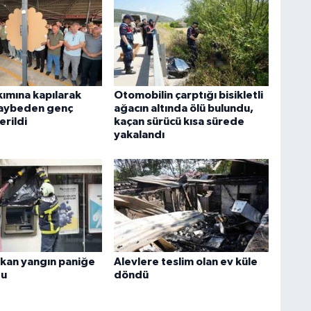
kımına kapılarak
Otomobilin çarptığı bisikletli
kaybeden genç
ağacın altında ölü bulundu,
erildi
kaçan sürücü kısa sürede
yakalandı
kan yangın paniğe
Alevlere teslim olan ev küle
du
döndü