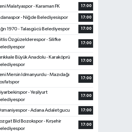
eni Malatyaspor - Karaman FK
17:00
danaspor - Niğde Belediyesispor
17:00
ğrı 1970 - Talasgücü Belediyespor
17:00
itlis Özgüzelderespor - Silifke
17:00
elediyespor
ırıkkale Büyük Anadolu - Karaköprü
17:00
elediyespor
eni Mersin Idmanyurdu - Mazıdağı
17:00
osfatspor
iyarbekirspor - Yeşilyurt
17:00
elediyespor
smaniyespor - Adana Adaletgucu
17:00
ozgat Bld Bozokspor - Kırşehir
17:00
elediyespor