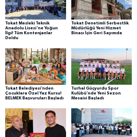
Tokat Mesleki Teknik
Tokat Denetimli Serbestlik
Anadolu Lisesi'ne Yoğun
Müdürlüğü Yeni Hizmet
İlgi! Tüm Kontenjanlar
Binası İçin Geri Sayımda
Doldu
Tokat Belediyesi’nden
Turhal Güçyurdu Spor
Çocuklara Özel Yaz Kursu!
Kulübü’nde Yeni Sezon
BELMEK Başvuruları Başladı
Mesaisi Başladı