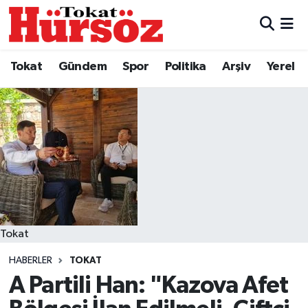
Tokat
Nöbetçi Eczaneler
Tokat
Gündem
Spor
Politika
Arşiv
Yerel
Türkiye Gündemi
Hava Durumu
Gündem
Tokat Namaz Vakitleri
Asayiş
Trafik Durumu
Spor
Süper Lig Puan Durumu ve Fikstür
Politika
Tüm Manşetler
Tokat
HABERLER
TOKAT
Tokat Spor
Son Dakika Haberleri
A Partili Han: "Kazova Afet
Eğitim
Haber Arşivi