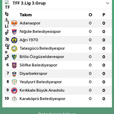
TFF 3.Lig 3.Grup
#
Takım
O
P
1
Adanaspor
0
0
2
Niğde Belediyesispor
0
0
3
Ağrı 1970
0
0
4
Talasgücü Belediyespor
0
0
5
Bitlis Özgüzelderespor
0
0
6
Silifke Belediyespor
0
0
7
Diyarbekirspor
0
0
8
Yeşilyurt Belediyespor
0
0
9
Kırıkkale Büyük Anadolu
0
0
10
Karaköprü Belediyespor
0
0