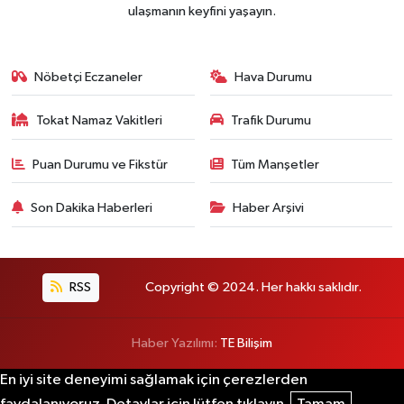
ulaşmanın keyfini yaşayın.
Nöbetçi Eczaneler
Hava Durumu
Tokat Namaz Vakitleri
Trafik Durumu
Puan Durumu ve Fikstür
Tüm Manşetler
Son Dakika Haberleri
Haber Arşivi
RSS
Copyright © 2024. Her hakkı saklıdır.
Haber Yazılımı:
TE Bilişim
En iyi site deneyimi sağlamak için çerezlerden