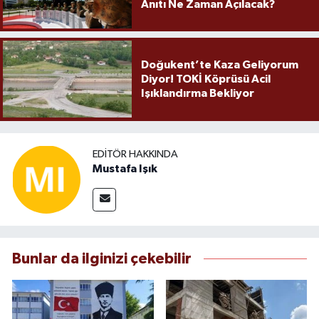
Anıtı Ne Zaman Açılacak?
Doğukent’te Kaza Geliyorum
Diyor! TOKİ Köprüsü Acil
Işıklandırma Bekliyor
EDITÖR HAKKINDA
Mustafa Işık
Bunlar da ilginizi çekebilir