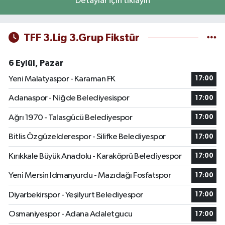
Detaylar için tıklayın
TFF 3.Lig 3.Grup Fikstür
6 Eylül, Pazar
Yeni Malatyaspor - Karaman FK
17:00
Adanaspor - Niğde Belediyesispor
17:00
Ağrı 1970 - Talasgücü Belediyespor
17:00
Bitlis Özgüzelderespor - Silifke Belediyespor
17:00
Kırıkkale Büyük Anadolu - Karaköprü Belediyespor
17:00
Yeni Mersin Idmanyurdu - Mazıdağı Fosfatspor
17:00
Diyarbekirspor - Yeşilyurt Belediyespor
17:00
Osmaniyespor - Adana Adaletgucu
17:00