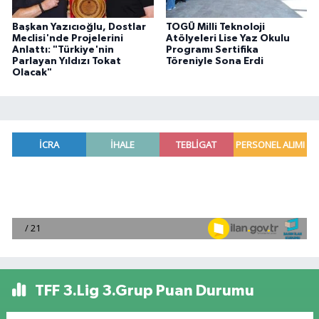
Başkan Yazıcıoğlu, Dostlar
TOGÜ Milli Teknoloji
Meclisi'nde Projelerini
Atölyeleri Lise Yaz Okulu
Anlattı: "Türkiye'nin
Programı Sertifika
Parlayan Yıldızı Tokat
Töreniyle Sona Erdi
Olacak"
TFF 3.Lig 3.Grup Puan Durumu