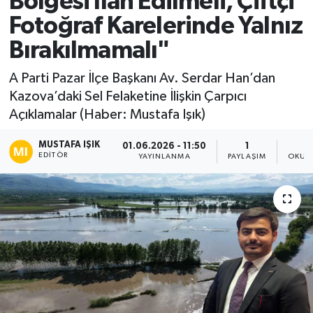
Bölgesi İlan Edilmeli, Çiftçi
Fotoğraf Karelerinde Yalnız
Ekonomi
Bırakılmamalı"
Sağlık
A Parti Pazar İlçe Başkanı Av. Serdar Han’dan
Kazova’daki Sel Felaketine İlişkin Çarpıcı
Tokat Haber
Açıklamalar (Haber: Mustafa Işık)
MUSTAFA IŞIK
01.06.2026 - 11:50
1
EDITÖR
YAYINLANMA
PAYLAŞIM
OKUN