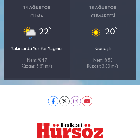
14 AĞUSTOS
15 AĞUSTOS
CUMA
CUMARTESI
°
°
22
20
Yakınlarda Yer Yer Yağmur
Güneşli
Nem: %47
Nem: %53
Rüzgar: 5.61 m/s
Rüzgar: 3.89 m/s