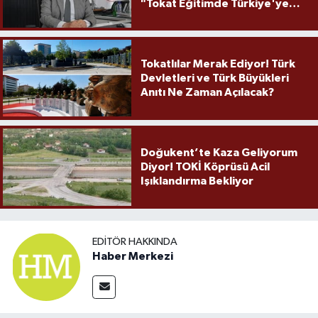
"Tokat Eğitimde Türkiye'ye
Örnek Olmaya Devam Ediyor"
Tokatlılar Merak Ediyor! Türk
Devletleri ve Türk Büyükleri
Anıtı Ne Zaman Açılacak?
Doğukent’te Kaza Geliyorum
Diyor! TOKİ Köprüsü Acil
Işıklandırma Bekliyor
EDITÖR HAKKINDA
Haber Merkezi