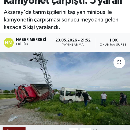
kamyonet çarpıştı: 5 yaralı
Ekonomi
Aksaray'da tarım işçilerini taşıyan minibüs ile
kamyonetin çarpışması sonucu meydana gelen
Sağlık
kazada 5 kişi yaralandı.
Tokat Haber
HABER MERKEZI
23.05.2026 - 21:52
1 DK
EDITÖR
YAYINLANMA
OKUNMA SÜRESI