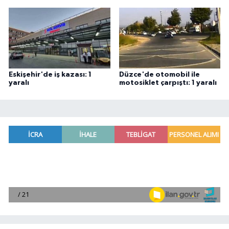
Eskişehir'de iş kazası: 1
Düzce'de otomobil ile
yaralı
motosiklet çarpıştı: 1 yaralı