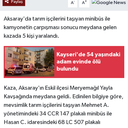
Paylaş
-
+
A
A
Aksaray'da tarım işçilerini taşıyan minibüs ile
kamyonetin çarpışması sonucu meydana gelen
kazada 5 kişi yaralandı.
Kayseri'de 54 yaşındaki
adam evinde ölü
bulundu
Kaza, Aksaray'ın Eskil ilçesi Meryemağıl Yayla
Kavşağında meydana geldi. Edinilen bilgiye göre,
mevsimlik tarım işçilerini taşıyan Mehmet A.
yönetimindeki 34 CCR 147 plakalı minibüs ile
Hasan C. idaresindeki 68 LC 507 plakalı