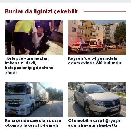
Bunlar da ilginizi çekebilir
'Kelepçe vuramazlar,
Kayseri'de 54 yaşındaki
imkansız' dedi,
adam evinde ölü bulundu
kelepçelenip gözaltına
alındı
Karşı şeride savrulan dorse
Otomobilin çarptığı yaşlı
otomobile çarptı: 4 yaralı
adam hayatını kaybetti