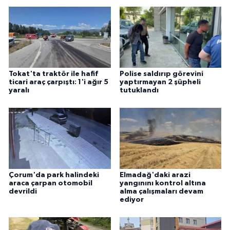
Tokat'ta traktör ile hafif
Polise saldırıp görevini
ticari araç çarpıştı: 1'i ağır 5
yaptırmayan 2 şüpheli
yaralı
tutuklandı
Çorum'da park halindeki
Elmadağ'daki arazi
araca çarpan otomobil
yangınını kontrol altına
devrildi
alma çalışmaları devam
ediyor