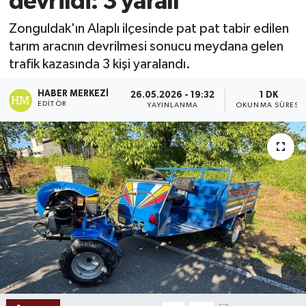
devrildi: 3 yaralı
Ekonomi
Zonguldak'ın Alaplı ilçesinde pat pat tabir edilen
tarım aracnın devrilmesi sonucu meydana gelen
Sağlık
trafik kazasında 3 kişi yaralandı.
Tokat Haber
HABER MERKEZI
26.05.2026 - 19:32
1 DK
EDITÖR
YAYINLANMA
OKUNMA SÜRESI