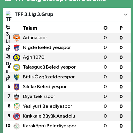
TFF 3.Lig 3.Grup
#
Takım
O
P
1
Adanaspor
0
0
2
Niğde Belediyesispor
0
0
3
Ağrı 1970
0
0
4
Talasgücü Belediyespor
0
0
5
Bitlis Özgüzelderespor
0
0
6
Silifke Belediyespor
0
0
7
Diyarbekirspor
0
0
8
Yeşilyurt Belediyespor
0
0
9
Kırıkkale Büyük Anadolu
0
0
10
Karaköprü Belediyespor
0
0