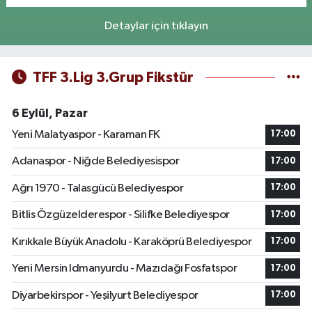
Detaylar için tıklayın
TFF 3.Lig 3.Grup Fikstür
6 Eylül, Pazar
Yeni Malatyaspor - Karaman FK
17:00
Adanaspor - Niğde Belediyesispor
17:00
Ağrı 1970 - Talasgücü Belediyespor
17:00
Bitlis Özgüzelderespor - Silifke Belediyespor
17:00
Kırıkkale Büyük Anadolu - Karaköprü Belediyespor
17:00
Yeni Mersin Idmanyurdu - Mazıdağı Fosfatspor
17:00
Diyarbekirspor - Yeşilyurt Belediyespor
17:00