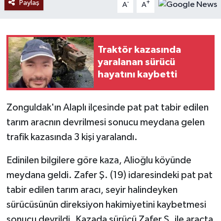
Paylaş
-
+
A
A
Traktör kazasında
yaralanan sürücü
hayatını kaybetti
Zonguldak'ın Alaplı ilçesinde pat pat tabir edilen
tarım aracnın devrilmesi sonucu meydana gelen
trafik kazasında 3 kişi yaralandı.
Edinilen bilgilere göre kaza, Alioğlu köyünde
meydana geldi. Zafer Ş. (19) idaresindeki pat pat
tabir edilen tarım aracı, seyir halindeyken
sürücüsünün direksiyon hakimiyetini kaybetmesi
sonucu devrildi. Kazada sürücü Zafer Ş. ile araçta