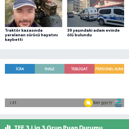
Traktör kazasında
39 yaşındaki adam evinde
yaralanan sürücü hayatını
ölü bulundu
kaybetti
TFF 3.Lig 3.Grup Puan Durumu