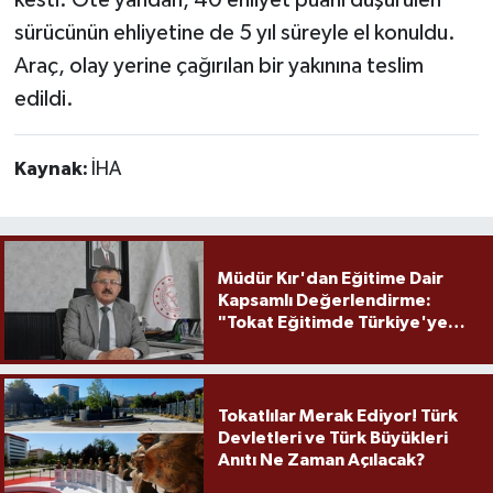
sürücünün ehliyetine de 5 yıl süreyle el konuldu.
Araç, olay yerine çağırılan bir yakınına teslim
edildi.
Kaynak:
İHA
Müdür Kır'dan Eğitime Dair
Kapsamlı Değerlendirme:
"Tokat Eğitimde Türkiye'ye
Örnek Olmaya Devam Ediyor"
Tokatlılar Merak Ediyor! Türk
Devletleri ve Türk Büyükleri
Anıtı Ne Zaman Açılacak?