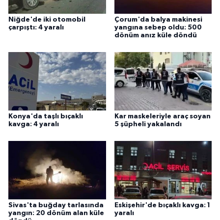
Niğde'de iki otomobil
Çorum'da balya makinesi
çarpıştı: 4 yaralı
yangına sebep oldu: 500
dönüm anız küle döndü
Konya'da taşlı bıçaklı
Kar maskeleriyle araç soyan
kavga: 4 yaralı
5 şüpheli yakalandı
Sivas'ta buğday tarlasında
Eskişehir'de bıçaklı kavga: 1
yangın: 20 dönüm alan küle
yaralı