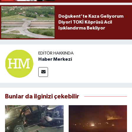
Doğukent’te Kaza Geliyorum
Diyor! TOKİ Köprüsü Acil
Işıklandırma Bekliyor
EDITÖR HAKKINDA
Haber Merkezi
Bunlar da ilginizi çekebilir