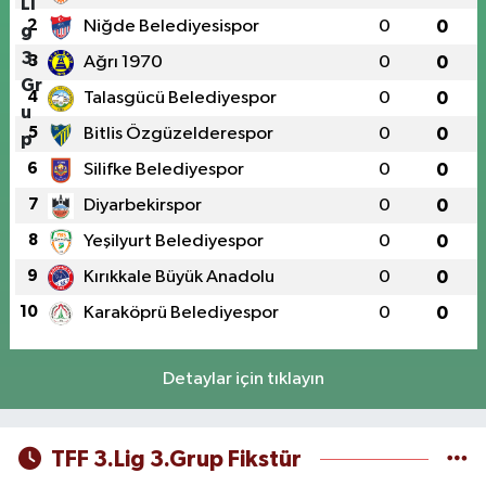
2
Niğde Belediyesispor
0
0
3
Ağrı 1970
0
0
4
Talasgücü Belediyespor
0
0
5
Bitlis Özgüzelderespor
0
0
6
Silifke Belediyespor
0
0
7
Diyarbekirspor
0
0
8
Yeşilyurt Belediyespor
0
0
9
Kırıkkale Büyük Anadolu
0
0
10
Karaköprü Belediyespor
0
0
Detaylar için tıklayın
TFF 3.Lig 3.Grup Fikstür