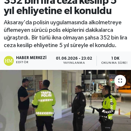
352 bin lira ceza kesilip 5
yıl ehliyetine el konuldu
Ekonomi
Aksaray'da polisin uygulamasında alkolmetreye
Sağlık
üflemeyen sürücü polis ekiplerini dakikalarca
uğraştırdı. Bir türlü ikna olmayan şahsa 352 bin lira
Tokat Haber
ceza kesilip ehliyetine 5 yıl süreyle el konuldu.
HABER MERKEZI
01.06.2026 - 23:02
1 DK
EDITÖR
YAYINLANMA
OKUNMA SÜRESI