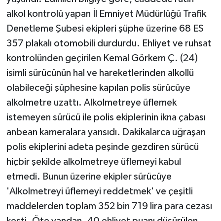
alkol kontrolü yapan İl Emniyet Müdürlüğü Trafik
Denetleme Şubesi ekipleri şüphe üzerine 68 ES
357 plakalı otomobili durdurdu. Ehliyet ve ruhsat
kontrolünden geçirilen Kemal Görkem Ç. (24)
isimli sürücünün hal ve hareketlerinden alkollü
olabileceği şüphesine kapılan polis sürücüye
alkolmetre uzattı. Alkolmetreye üflemek
istemeyen sürücü ile polis ekiplerinin ikna çabası
anbean kameralara yansıdı. Dakikalarca uğraşan
polis ekiplerini adeta peşinde gezdiren sürücü
hiçbir şekilde alkolmetreye üflemeyi kabul
etmedi. Bunun üzerine ekipler sürücüye
'Alkolmetreyi üflemeyi reddetmek' ve çeşitli
maddelerden toplam 352 bin 719 lira para cezası
kesti. Öte yandan, 40 ehliyet puanı düşürülen