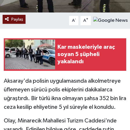
Paylaş
-
+
A
A
Kar maskeleriyle araç
soyan 5 şüpheli
yakalandı
Aksaray'da polisin uygulamasında alkolmetreye
üflemeyen sürücü polis ekiplerini dakikalarca
uğraştırdı. Bir türlü ikna olmayan şahsa 352 bin lira
ceza kesilip ehliyetine 5 yıl süreyle el konuldu.
Olay, Minarecik Mahallesi Turizm Caddesi'nde
yaşandı. Edinilen bilgiye göre, caddede rutin