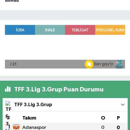
döndü
TFF 3.Lig 3.Grup Puan Durumu
TFF 3.Lig 3.Grup
#
Takım
O
P
1
Adanaspor
0
0