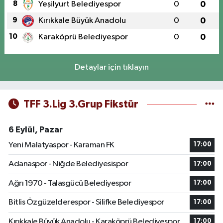
8
Yeşilyurt Belediyespor
0
0
9
Kırıkkale Büyük Anadolu
0
0
10
Karaköprü Belediyespor
0
0
Detaylar için tıklayın
TFF 3.Lig 3.Grup Fikstür
6 Eylül, Pazar
Yeni Malatyaspor - Karaman FK
17:00
Adanaspor - Niğde Belediyesispor
17:00
Ağrı 1970 - Talasgücü Belediyespor
17:00
Bitlis Özgüzelderespor - Silifke Belediyespor
17:00
Kırıkkale Büyük Anadolu - Karaköprü Belediyespor
17:00