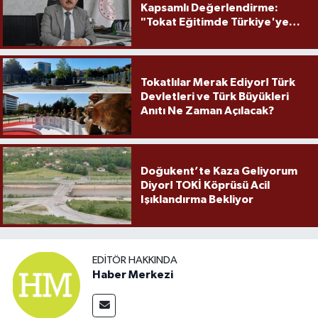
Kapsamlı Değerlendirme:
"Tokat Eğitimde Türkiye'ye
Örnek Olmaya Devam Ediyor"
Tokatlılar Merak Ediyor! Türk
Devletleri ve Türk Büyükleri
Anıtı Ne Zaman Açılacak?
Doğukent’te Kaza Geliyorum
Diyor! TOKİ Köprüsü Acil
Işıklandırma Bekliyor
EDITÖR HAKKINDA
Haber Merkezi