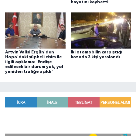
hayatını kaybetti
Artvin Valisi Ergün'den
İki otomobilin çarpıştığı
Hopa'daki şüpheli cisim ile
kazada 3 kişi yaralandı
ilgili açıklama: 'Endişe
edilecek bir durum yok, yol
yeniden trafiğe açıldı'