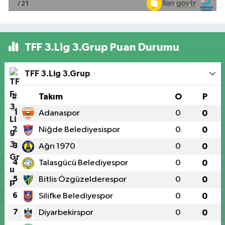
TFF 3.Lig 3.Grup Puan Durumu
TFF 3.Lig 3.Grup
#
Takım
O
P
1
Adanaspor
0
0
2
Niğde Belediyesispor
0
0
3
Ağrı 1970
0
0
4
Talasgücü Belediyespor
0
0
5
Bitlis Özgüzelderespor
0
0
6
Silifke Belediyespor
0
0
7
Diyarbekirspor
0
0