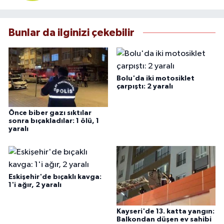
Bunlar da ilginizi çekebilir
Bolu'da iki motosiklet
çarpıştı: 2 yaralı
Önce biber gazı sıktılar
sonra bıçakladılar: 1 ölü, 1
yaralı
Eskişehir'de bıçaklı kavga:
1'i ağır, 2 yaralı
Kayseri'de 13. katta yangın:
Balkondan düşen ev sahibi