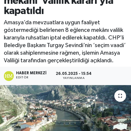
mekanı ‘valilik kararı’yla
kapatıldı
Ekonomi
Amasya’da mevzuatlara uygun faaliyet
Sağlık
göstermediği belirlenen 8 eğlence mekânı valilik
kararıyla ruhsatları iptal edilerek kapatıldı. CHP’li
Tokat Haber
Belediye Başkanı Turgay Sevindi’nin ‘seçim vaadi’
olarak sahiplenmesine rağmen, işlemin Amasya
Valiliği tarafından gerçekleştirildiği açıklandı.
HABER MERKEZI
26.05.2025 - 15:54
EDITÖR
YAYINLANMA