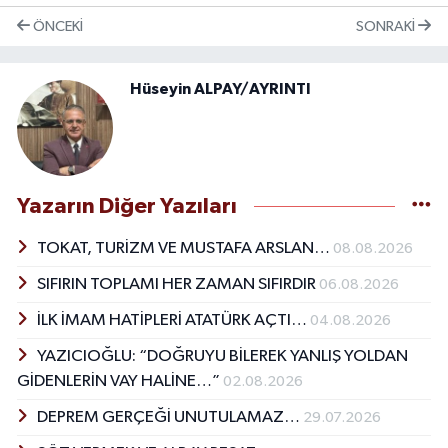
ÖNCEKI
SONRAKI
Hüseyin ALPAY/AYRINTI
Yazarın Diğer Yazıları
TOKAT, TURİZM VE MUSTAFA ARSLAN…
08.08.2026
SIFIRIN TOPLAMI HER ZAMAN SIFIRDIR
06.08.2026
İLK İMAM HATİPLERİ ATATÜRK AÇTI…
04.08.2026
YAZICIOĞLU: “DOĞRUYU BİLEREK YANLIŞ YOLDAN
GİDENLERİN VAY HALİNE…”
02.08.2026
DEPREM GERÇEĞİ UNUTULAMAZ…
29.07.2026