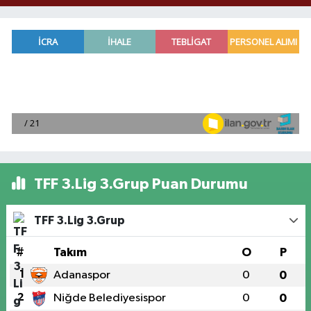
TFF 3.Lig 3.Grup Puan Durumu
TFF 3.Lig 3.Grup
#
Takım
O
P
1
Adanaspor
0
0
2
Niğde Belediyesispor
0
0