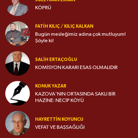
KÖPRÜ
FATIH KILIÇ / KILIÇ KALKAN
Bugün mesleğimiz adına çok mutluyum!
Şöyle ki!
SALIH ERTAÇOĞLU
KOMİSYON KARARI ESAS OLMALIDIR
KONUK YAZAR
KAZOVA'NIN ORTASINDA SAKLI BİR
HAZİNE: NECİP KÖYÜ
HAYRETTIN KOYUNCU
VEFAT VE BAŞSAĞLIĞI