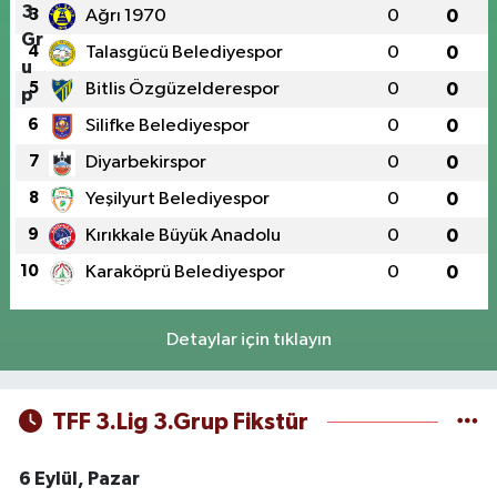
3
Ağrı 1970
0
0
4
Talasgücü Belediyespor
0
0
5
Bitlis Özgüzelderespor
0
0
6
Silifke Belediyespor
0
0
7
Diyarbekirspor
0
0
8
Yeşilyurt Belediyespor
0
0
9
Kırıkkale Büyük Anadolu
0
0
10
Karaköprü Belediyespor
0
0
Detaylar için tıklayın
TFF 3.Lig 3.Grup Fikstür
6 Eylül, Pazar