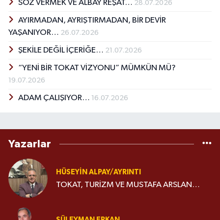
SÖZ VERMEK VE ALBAY REŞAT…
28.07.2026
AYIRMADAN, AYRIŞTIRMADAN, BİR DEVİR
YAŞANIYOR…
26.07.2026
ŞEKİLE DEĞİL İÇERİĞE…
21.07.2026
“YENİ BİR TOKAT VİZYONU” MÜMKÜN MÜ?
19.07.2026
ADAM ÇALIŞIYOR…
16.07.2026
Yazarlar
HÜSEYIN ALPAY/AYRINTI
TOKAT, TURİZM VE MUSTAFA ARSLAN…
SÜLEYMAN ERKAN