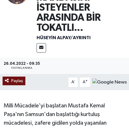
İSTEYENLER
Ekonomi
ARASINDA BİR
Sağlık
TOKATLI...
HÜSEYIN ALPAY/AYRINTI
Tokat Haber
26.04.2022 - 09:35
YAYINLANMA
Paylaş
-
+
A
A
Milli Mücadele'yi başlatan Mustafa Kemal
Paşa'nın Samsun'dan başlattığı kurtuluş
mücadelesi, zafere gidilen yolda yaşanılan