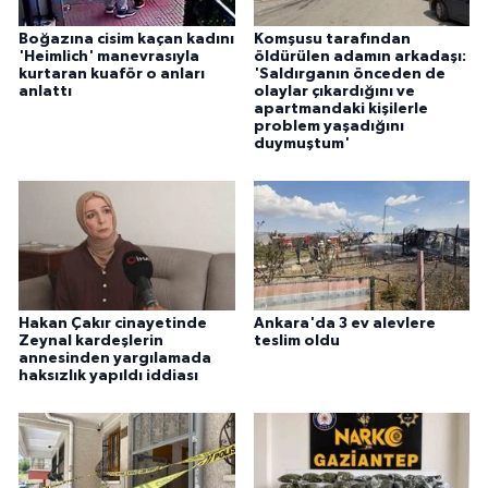
Boğazına cisim kaçan kadını
Komşusu tarafından
'Heimlich' manevrasıyla
öldürülen adamın arkadaşı:
kurtaran kuaför o anları
'Saldırganın önceden de
anlattı
olaylar çıkardığını ve
apartmandaki kişilerle
problem yaşadığını
duymuştum'
Hakan Çakır cinayetinde
Ankara'da 3 ev alevlere
Zeynal kardeşlerin
teslim oldu
annesinden yargılamada
haksızlık yapıldı iddiası