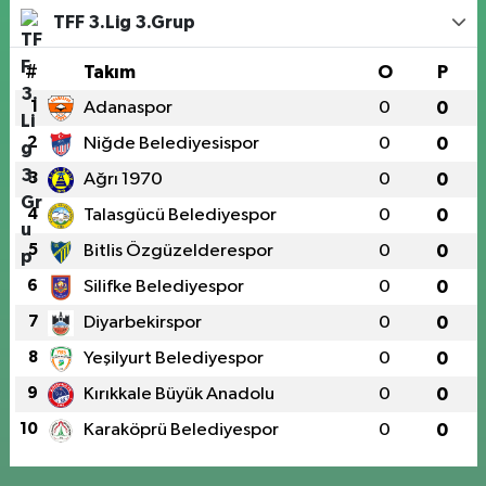
TFF 3.Lig 3.Grup
#
Takım
O
P
1
Adanaspor
0
0
2
Niğde Belediyesispor
0
0
3
Ağrı 1970
0
0
4
Talasgücü Belediyespor
0
0
5
Bitlis Özgüzelderespor
0
0
6
Silifke Belediyespor
0
0
7
Diyarbekirspor
0
0
8
Yeşilyurt Belediyespor
0
0
9
Kırıkkale Büyük Anadolu
0
0
10
Karaköprü Belediyespor
0
0