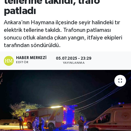
tellerine takıldı, trafo
patladı
Ekonomi
Ankara’nın Haymana ilçesinde seyir halindeki tır
Sağlık
elektrik tellerine takıldı. Trafonun patlaması
sonucu otluk alanda çıkan yangın, itfaiye ekipleri
Tokat Haber
tarafından söndürüldü.
HABER MERKEZI
05.07.2025 - 23:29
EDITÖR
YAYINLANMA