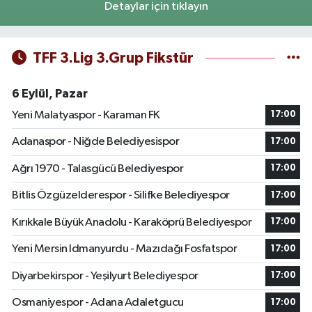
Detaylar için tıklayın
TFF 3.Lig 3.Grup Fikstür
6 Eylül, Pazar
Yeni Malatyaspor - Karaman FK
17:00
Adanaspor - Niğde Belediyesispor
17:00
Ağrı 1970 - Talasgücü Belediyespor
17:00
Bitlis Özgüzelderespor - Silifke Belediyespor
17:00
Kırıkkale Büyük Anadolu - Karaköprü Belediyespor
17:00
Yeni Mersin Idmanyurdu - Mazıdağı Fosfatspor
17:00
Diyarbekirspor - Yeşilyurt Belediyespor
17:00
Osmaniyespor - Adana Adaletgucu
17:00