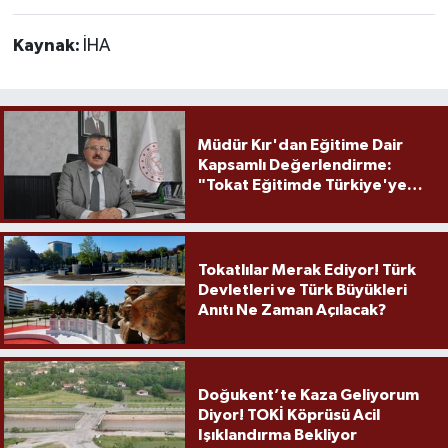
Kaynak:
İHA
Müdür Kır'dan Eğitime Dair
Kapsamlı Değerlendirme:
"Tokat Eğitimde Türkiye'ye
Örnek Olmaya Devam Ediyor"
Tokatlılar Merak Ediyor! Türk
Devletleri ve Türk Büyükleri
Anıtı Ne Zaman Açılacak?
Doğukent’te Kaza Geliyorum
Diyor! TOKİ Köprüsü Acil
Işıklandırma Bekliyor