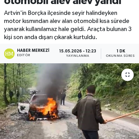
otomobil alev alev yandı
Ekonomi
Artvin'in Borçka ilçesinde seyir halindeyken
motor kısmından alev alan otomobil kısa sürede
Sağlık
yanarak kullanılamaz hale geldi. Araçta bulunan 3
kişi son anda dışarı çıkarak kurtuldu.
Tokat Haber
HABER MERKEZI
15.05.2026 - 12:23
1 DK
EDITÖR
YAYINLANMA
OKUNMA SÜRESI