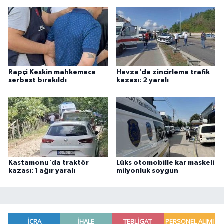
Rapçi Keskin mahkemece
Havza'da zincirleme trafik
serbest bırakıldı
kazası: 2 yaralı
Kastamonu'da traktör
Lüks otomobille kar maskeli
kazası: 1 ağır yaralı
milyonluk soygun