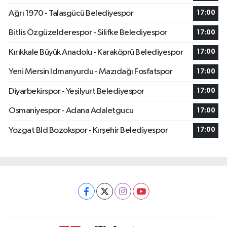
Ağrı 1970 - Talasgücü Belediyespor
17:00
Bitlis Özgüzelderespor - Silifke Belediyespor
17:00
Kırıkkale Büyük Anadolu - Karaköprü Belediyespor
17:00
Yeni Mersin Idmanyurdu - Mazıdağı Fosfatspor
17:00
Diyarbekirspor - Yeşilyurt Belediyespor
17:00
Osmaniyespor - Adana Adaletgucu
17:00
Yozgat Bld Bozokspor - Kırşehir Belediyespor
17:00