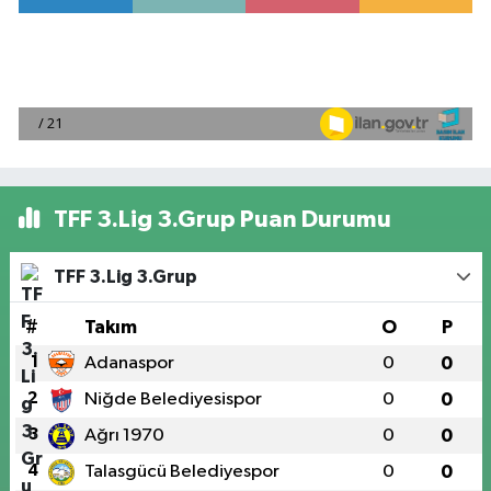
TFF 3.Lig 3.Grup Puan Durumu
TFF 3.Lig 3.Grup
#
Takım
O
P
1
Adanaspor
0
0
2
Niğde Belediyesispor
0
0
3
Ağrı 1970
0
0
4
Talasgücü Belediyespor
0
0