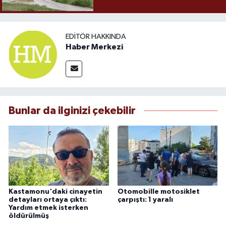
EDITÖR HAKKINDA
Haber Merkezi
Bunlar da ilginizi çekebilir
Kastamonu'daki cinayetin
Otomobille motosiklet
detayları ortaya çıktı:
çarpıştı: 1 yaralı
Yardım etmek isterken
öldürülmüş