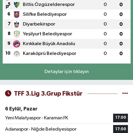
5
Bitlis Özgüzelderespor
0
0
6
Silifke Belediyespor
0
0
7
Diyarbekirspor
0
0
8
Yeşilyurt Belediyespor
0
0
9
Kırıkkale Büyük Anadolu
0
0
10
Karaköprü Belediyespor
0
0
Detaylar için tıklayın
TFF 3.Lig 3.Grup Fikstür
6 Eylül, Pazar
Yeni Malatyaspor - Karaman FK
17:00
Adanaspor - Niğde Belediyesispor
17:00