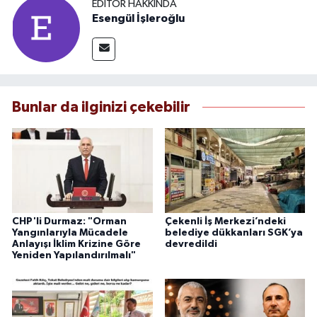
EDITÖR HAKKINDA
Esengül İşleroğlu
Bunlar da ilginizi çekebilir
CHP'li Durmaz: "Orman
Çekenli İş Merkezi’ndeki
Yangınlarıyla Mücadele
belediye dükkanları SGK’ya
Anlayışı İklim Krizine Göre
devredildi
Yeniden Yapılandırılmalı"