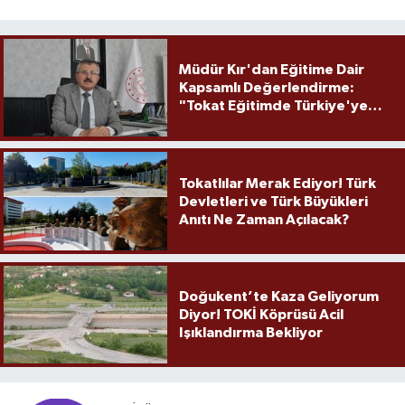
Müdür Kır'dan Eğitime Dair
Kapsamlı Değerlendirme:
"Tokat Eğitimde Türkiye'ye
Örnek Olmaya Devam Ediyor"
Tokatlılar Merak Ediyor! Türk
Devletleri ve Türk Büyükleri
Anıtı Ne Zaman Açılacak?
Doğukent’te Kaza Geliyorum
Diyor! TOKİ Köprüsü Acil
Işıklandırma Bekliyor