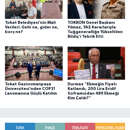
Tokat Belediyesi’nin Mali
TOKKON Genel Başkanı
Verileri: Gelir ne, gider ne,
Yılmaz, YAŞ Kararlarıyla
borç ne?
Tuğgeneralliğe Yükseltilen
Bildiş’i Tebrik Etti
Tokat Gaziosmanpaşa
Durmaz “Ekmeğin Fiyatı
Üniversitesi’nden COP31
Katlandı, 200 Lira Eridi!
Lansmanına Güçlü Katılım
Soframızdan 489 Ekmeği
Kim Çaldı?”