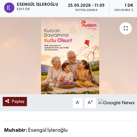
ESENGÜL İŞLEROĞLU
25.05.2026 - 11:05
1 DK
EDITÖR
Ekonomi
YAYINLANMA
OKUNMA SÜR
Sağlık
Tokat Haber
Paylaş
-
+
A
A
Muhabir:
Esengül İşleroğlu