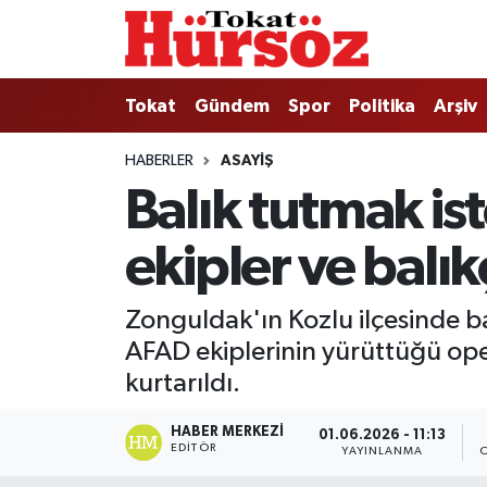
Tokat
Nöbetçi Eczaneler
Tokat
Gündem
Spor
Politika
Arşiv
Türkiye Gündemi
Hava Durumu
HABERLER
ASAYIŞ
Balık tutmak is
Gündem
Tokat Namaz Vakitleri
ekipler ve balık
Asayiş
Trafik Durumu
Spor
Süper Lig Puan Durumu ve Fikstür
Zonguldak'ın Kozlu ilçesinde ba
AFAD ekiplerinin yürüttüğü ope
Politika
Tüm Manşetler
kurtarıldı.
Tokat Spor
Son Dakika Haberleri
HABER MERKEZI
01.06.2026 - 11:13
EDITÖR
YAYINLANMA
Eğitim
Haber Arşivi