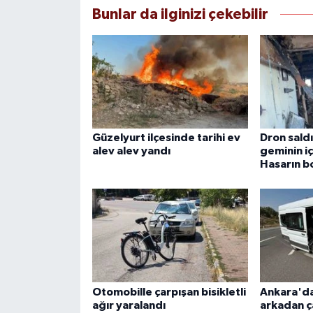
Bunlar da ilginizi çekebilir
Güzelyurt ilçesinde tarihi ev
Dron sald
alev alev yandı
geminin iç
Hasarın bo
Otomobille çarpışan bisikletli
Ankara'da 
ağır yaralandı
arkadan ça