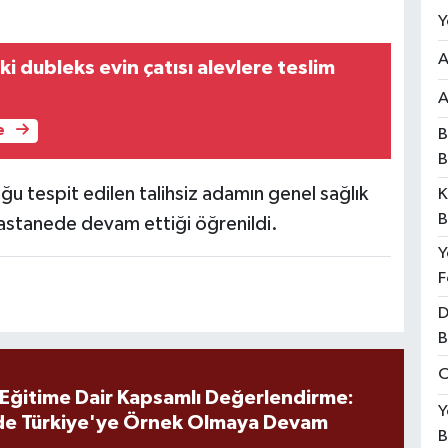
Y
A
ki dubleks evin çatısı alevlere teslim
A
e
B
B
ğu tespit edilen talihsiz adamın genel sağlık
K
B
hastanede devam ettiği öğrenildi.
Y
F
D
B
O
 Eğitime Dair Kapsamlı Değerlendirme:
Y
de Türkiye'ye Örnek Olmaya Devam
B