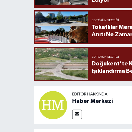
Ediyor"
EDITÖRÜN SEÇTIĞI
Tokatlılar Mera
Anıtı Ne Zaman
EDITÖRÜN SEÇTIĞI
Doğukent’te K
Işıklandırma B
EDITÖR HAKKINDA
Haber Merkezi