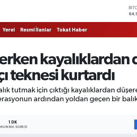
BIT
64.
DO
47,
EU
Yerel
Resmi İlanlar
Tokat Haber
55,
STE
64,
GRA
terken kayalıklardan
666
BİS
13.
çı teknesi kurtardı
lık tutmak için çıktığı kayalıklardan düşer
rasyonun ardından yoldan geçen bir balıkç
1 DK
OKUNMA SÜRESI