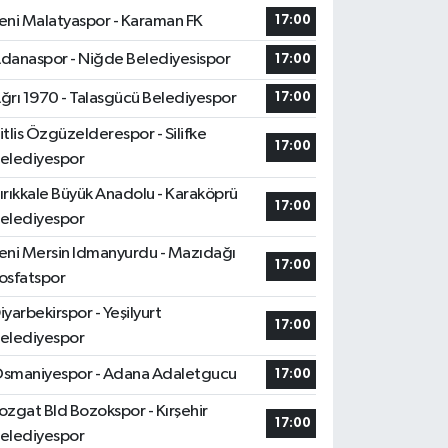
eni Malatyaspor - Karaman FK
17:00
danaspor - Niğde Belediyesispor
17:00
ğrı 1970 - Talasgücü Belediyespor
17:00
itlis Özgüzelderespor - Silifke
17:00
elediyespor
ırıkkale Büyük Anadolu - Karaköprü
17:00
elediyespor
eni Mersin Idmanyurdu - Mazıdağı
17:00
osfatspor
iyarbekirspor - Yeşilyurt
17:00
elediyespor
smaniyespor - Adana Adaletgucu
17:00
ozgat Bld Bozokspor - Kırşehir
17:00
elediyespor