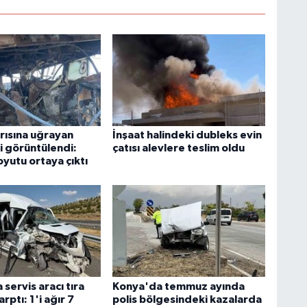
ırısına uğrayan
İnşaat halindeki dubleks evin
i görüntülendi:
çatısı alevlere teslim oldu
yutu ortaya çıktı
servis aracı tıra
Konya'da temmuz ayında
rptı: 1'i ağır 7
polis bölgesindeki kazalarda