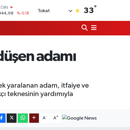
COIN
°
944,08
%-0.18
33
Tokat
LAR
7436
%0.18
RO
2510
%0.32
RLİN
4811
%0.38
M ALTIN
 düşen adamı
0.55
%0.03
T100
779
%-14
ek yaralanan adam, itfaiye ve
ı teknesinin yardımıyla
-
+
A
A