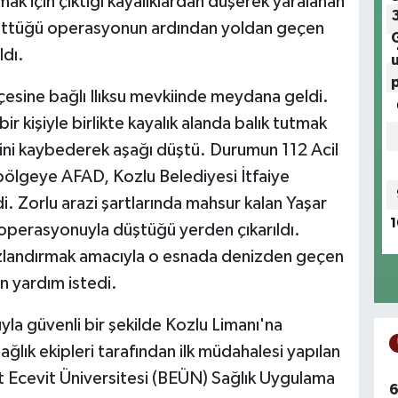
mak için çıktığı kayalıklardan düşerek yaralanan
rüttüğü operasyonun ardından yoldan geçen
ldı.
çesine bağlı Ilıksu mevkiinde meydana geldi.
ir kişiyle birlikte kayalık alanda balık tutmak
ini kaybederek aşağı düştü. Durumun 112 Acil
 bölgeye AFAD, Kozlu Belediyesi İtfaiye
i. Zorlu arazi şartlarında mahsur kalan Yaşar
1
lı operasyonuyla düştüğü yerden çıkarıldı.
 hızlandırmak amacıyla o esnada denizden geçen
n yardım istedi.
yla güvenli bir şekilde Kozlu Limanı'na
ağlık ekipleri tarafından ilk müdahalesi yapılan
t Ecevit Üniversitesi (BEÜN) Sağlık Uygulama
6