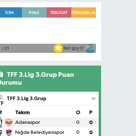
TFF 3.Lig 3.Grup Puan
Durumu
TFF 3.Lig 3.Grup
#
Takım
O
P
1
Adanaspor
0
0
2
Niğde Belediyesispor
0
0