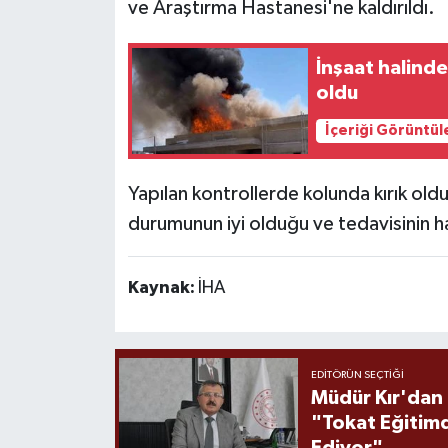
ve Araştırma Hastanesi'ne kaldırıldı.
İnşaat halinde
oldu
İçeriği Görüntül
Yapılan kontrollerde kolunda kırık oldu
durumunun iyi olduğu ve tedavisinin 
Kaynak:
İHA
EDITÖRÜN SEÇTIĞI
Müdür Kır'dan
"Tokat Eğitim