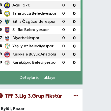
3
Ağrı 1970
0
0
4
Talasgücü Belediyespor
0
0
5
Bitlis Özgüzelderespor
0
0
6
Silifke Belediyespor
0
0
7
Diyarbekirspor
0
0
8
Yeşilyurt Belediyespor
0
0
9
Kırıkkale Büyük Anadolu
0
0
0
Karaköprü Belediyespor
0
0
Detaylar için tıklayın
TFF 3.Lig 3.Grup Fikstür
 Eylül, Pazar