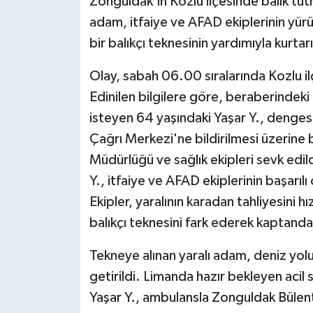
Zonguldak'ın Kozlu ilçesinde balık tut
adam, itfaiye ve AFAD ekiplerinin yü
bir balıkçı teknesinin yardımıyla kurtarı
Olay, sabah 06.00 sıralarında Kozlu il
Edinilen bilgilere göre, beraberindeki b
isteyen 64 yaşındaki Yaşar Y., denges
Çağrı Merkezi'ne bildirilmesi üzerine
Müdürlüğü ve sağlık ekipleri sevk edild
Y., itfaiye ve AFAD ekiplerinin başarı
Ekipler, yaralının karadan tahliyesini
balıkçı teknesini fark ederek kaptanda
Tekneye alınan yaralı adam, deniz yolu
getirildi. Limanda hazır bekleyen acil s
Yaşar Y., ambulansla Zonguldak Bülen