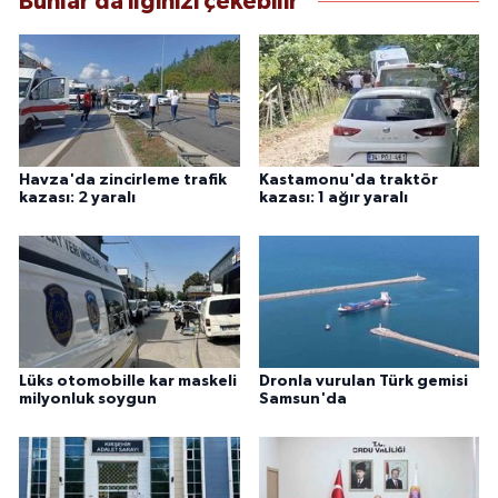
Bunlar da ilginizi çekebilir
Havza'da zincirleme trafik
Kastamonu'da traktör
kazası: 2 yaralı
kazası: 1 ağır yaralı
Lüks otomobille kar maskeli
Dronla vurulan Türk gemisi
milyonluk soygun
Samsun'da