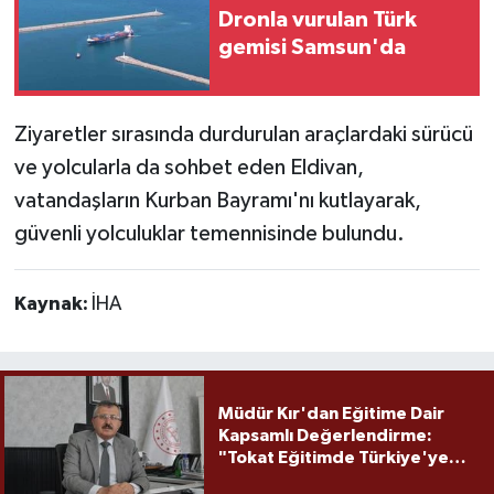
Dronla vurulan Türk
gemisi Samsun'da
Ziyaretler sırasında durdurulan araçlardaki sürücü
ve yolcularla da sohbet eden Eldivan,
vatandaşların Kurban Bayramı'nı kutlayarak,
güvenli yolculuklar temennisinde bulundu.
Kaynak:
İHA
Müdür Kır'dan Eğitime Dair
Kapsamlı Değerlendirme:
"Tokat Eğitimde Türkiye'ye
Örnek Olmaya Devam Ediyor"