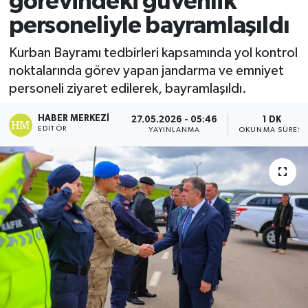
görevindeki güvenlik
personeliyle bayramlaşıldı
Ekonomi
Kurban Bayramı tedbirleri kapsamında yol kontrol
Sağlık
noktalarında görev yapan jandarma ve emniyet
personeli ziyaret edilerek, bayramlaşıldı.
Tokat Haber
HABER MERKEZI
27.05.2026 - 05:46
1 DK
EDITÖR
YAYINLANMA
OKUNMA SÜRESI