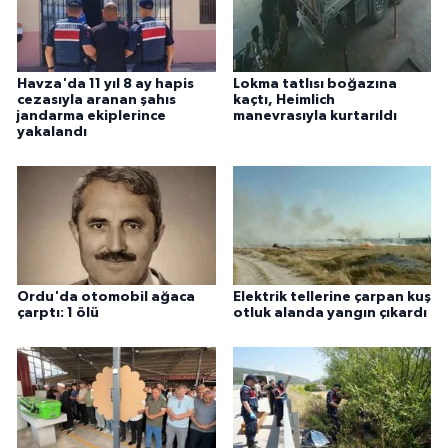
Havza'da 11 yıl 8 ay hapis
Lokma tatlısı boğazına
cezasıyla aranan şahıs
kaçtı, Heimlich
jandarma ekiplerince
manevrasıyla kurtarıldı
yakalandı
Ordu'da otomobil ağaca
Elektrik tellerine çarpan kuş
çarptı: 1 ölü
otluk alanda yangın çıkardı