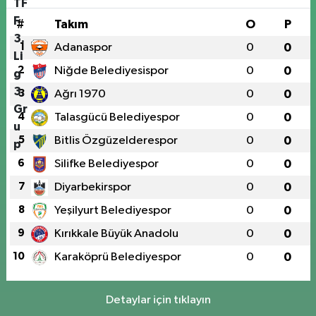
#
Takım
O
P
1
Adanaspor
0
0
2
Niğde Belediyesispor
0
0
3
Ağrı 1970
0
0
4
Talasgücü Belediyespor
0
0
5
Bitlis Özgüzelderespor
0
0
6
Silifke Belediyespor
0
0
7
Diyarbekirspor
0
0
8
Yeşilyurt Belediyespor
0
0
9
Kırıkkale Büyük Anadolu
0
0
10
Karaköprü Belediyespor
0
0
Detaylar için tıklayın