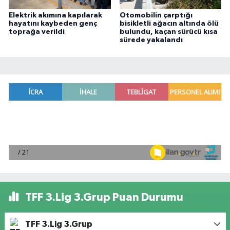
Elektrik akımına kapılarak
Otomobilin çarptığı
hayatını kaybeden genç
bisikletli ağacın altında ölü
toprağa verildi
bulundu, kaçan sürücü kısa
sürede yakalandı
TFF 3.Lig 3.Grup Puan Durumu
TFF 3.Lig 3.Grup