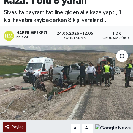
kaza: 1 ölü 8 yaralı
Ekonomi
Sivas'ta bayram tatiline giden aile kaza yaptı, 1
kişi hayatını kaybederken 8 kişi yaralandı.
Sağlık
HABER MERKEZI
24.05.2026 - 12:05
1 DK
EDITÖR
YAYINLANMA
OKUNMA SÜRESI
Tokat Haber
Paylaş
-
+
A
A