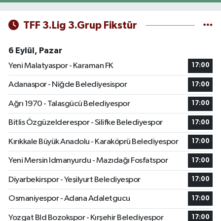
TFF 3.Lig 3.Grup Fikstür
6 Eylül, Pazar
Yeni Malatyaspor - Karaman FK
17:00
Adanaspor - Niğde Belediyesispor
17:00
Ağrı 1970 - Talasgücü Belediyespor
17:00
Bitlis Özgüzelderespor - Silifke Belediyespor
17:00
Kırıkkale Büyük Anadolu - Karaköprü Belediyespor
17:00
Yeni Mersin Idmanyurdu - Mazıdağı Fosfatspor
17:00
Diyarbekirspor - Yeşilyurt Belediyespor
17:00
Osmaniyespor - Adana Adaletgucu
17:00
Yozgat Bld Bozokspor - Kırşehir Belediyespor
17:00