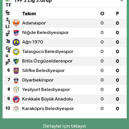
TFF 3.Lig 3.Grup
#
Takım
O
P
1
Adanaspor
0
0
2
Niğde Belediyesispor
0
0
3
Ağrı 1970
0
0
4
Talasgücü Belediyespor
0
0
5
Bitlis Özgüzelderespor
0
0
6
Silifke Belediyespor
0
0
7
Diyarbekirspor
0
0
8
Yeşilyurt Belediyespor
0
0
9
Kırıkkale Büyük Anadolu
0
0
10
Karaköprü Belediyespor
0
0
Detaylar için tıklayın