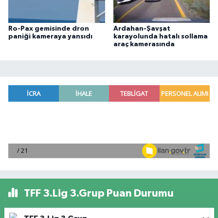
Ro-Pax gemisinde dron
Ardahan-Şavşat
paniği kameraya yansıdı
karayolunda hatalı sollama
araç kamerasında
TFF 3.Lig 3.Grup Puan Durumu