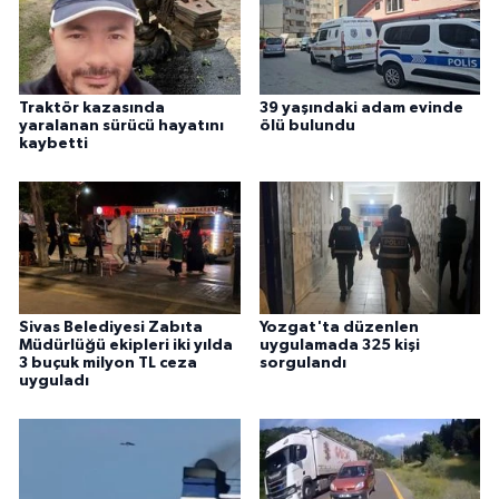
Traktör kazasında
39 yaşındaki adam evinde
yaralanan sürücü hayatını
ölü bulundu
kaybetti
Sivas Belediyesi Zabıta
Yozgat'ta düzenlen
Müdürlüğü ekipleri iki yılda
uygulamada 325 kişi
3 buçuk milyon TL ceza
sorgulandı
uyguladı