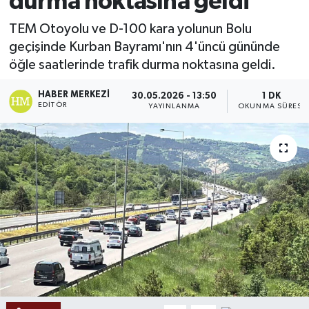
durma noktasına geldi
Ekonomi
TEM Otoyolu ve D-100 kara yolunun Bolu
geçişinde Kurban Bayramı'nın 4'üncü gününde
Sağlık
öğle saatlerinde trafik durma noktasına geldi.
Tokat Haber
HABER MERKEZI
30.05.2026 - 13:50
1 DK
EDITÖR
YAYINLANMA
OKUNMA SÜRESI