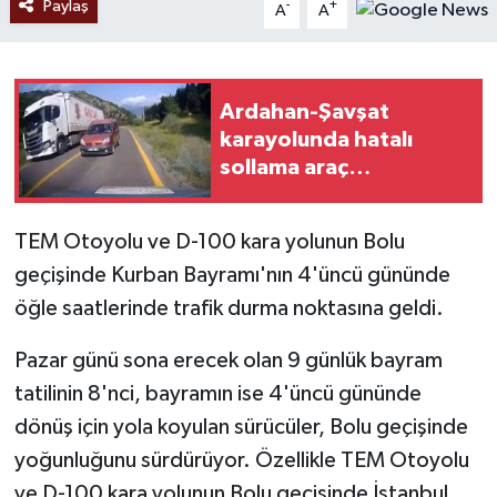
Paylaş
-
+
A
A
Ardahan-Şavşat
karayolunda hatalı
sollama araç
kamerasında
TEM Otoyolu ve D-100 kara yolunun Bolu
geçişinde Kurban Bayramı'nın 4'üncü gününde
öğle saatlerinde trafik durma noktasına geldi.
Pazar günü sona erecek olan 9 günlük bayram
tatilinin 8'nci, bayramın ise 4'üncü gününde
dönüş için yola koyulan sürücüler, Bolu geçişinde
yoğunluğunu sürdürüyor. Özellikle TEM Otoyolu
ve D-100 kara yolunun Bolu geçişinde İstanbul