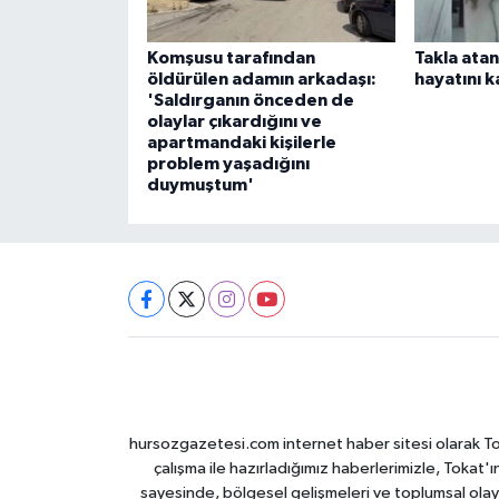
Komşusu tarafından
Takla ata
öldürülen adamın arkadaşı:
hayatını k
'Saldırganın önceden de
olaylar çıkardığını ve
apartmandaki kişilerle
problem yaşadığını
duymuştum'
hursozgazetesi.com internet haber sitesi olarak Tokat
çalışma ile hazırladığımız haberlerimizle, Tokat'ın
sayesinde, bölgesel gelişmeleri ve toplumsal olayl