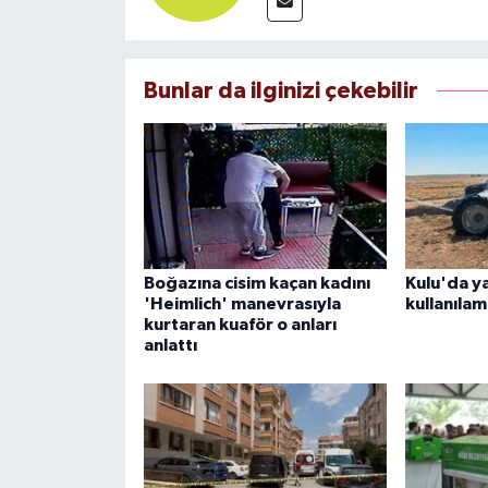
Bunlar da ilginizi çekebilir
Boğazına cisim kaçan kadını
Kulu'da y
'Heimlich' manevrasıyla
kullanılam
kurtaran kuaför o anları
anlattı