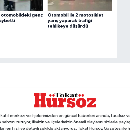
n otomobildeki genç
Otomobil ile 2 motosiklet
aybetti
yarış yaparak trafiği
tehlikeye düşürdü
 il merkezi ve ilçelerimizden en güncel haberleri anında, tarafsız ve e
 nabzını tutuyor, ilimizin ve ilçelerimizin önemli olaylarını sizlerle pay
arı en hızlı ve detaylı şekilde aktarıyoruz. Tokat Hürsöz Gazetesi il