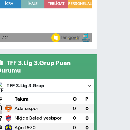
TFF 3.Lig 3.Grup Puan
Durumu
TFF 3.Lig 3.Grup
#
Takım
O
P
1
Adanaspor
0
0
2
Niğde Belediyesispor
0
0
3
Ağrı 1970
0
0