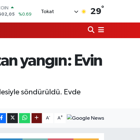
°
COIN
29
Tokat
602,05
%0.69
LAR
5986
%0.06
RO
0700
%0.1
RLİN
2438
%0.21
an yangın: Evin
M ALTIN
3.94
%0.32
T100
768
%48
lesiyle söndürüldü. Evde
-
+
A
A