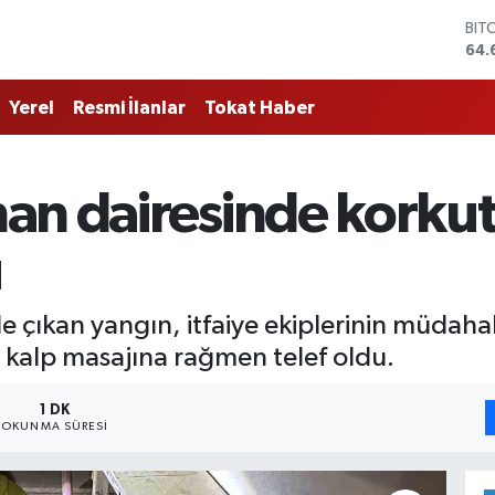
BIT
64.
DO
47,
Yerel
Resmi İlanlar
Tokat Haber
EU
55,
STE
64,
an dairesinde korkut
GRA
651
BİS
u
13.
e çıkan yangın, itfaiye ekiplerinin müdaha
in kalp masajına rağmen telef oldu.
1 DK
OKUNMA SÜRESI