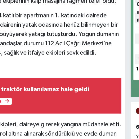
 ekiplerinin kalp masajına rağmen telef oldu.
 katlı bir apartmanın 1. katındaki dairede
 dairenin yatak odasında henüz bilinmeyen bir
 büyüyerek yatağı tutuşturdu. Yoğun dumanın
tandaşlar durumu 112 Acil Çağrı Merkezi'ne
, sağlık ve itfaiye ekipleri sevk edildi.
1
traktör kullanılamaz hale geldi
e
ekipleri, daireye girerek yangına müdahale etti.
6
trol altına alınarak söndürüldü ve evde duman
Y