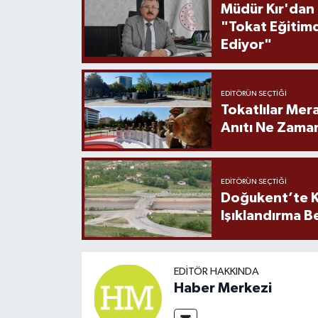
Müdür Kır'dan
"Tokat Eğitim
Ediyor"
EDITÖRÜN SEÇTIĞI
Tokatlılar Mera
Anıtı Ne Zaman
EDITÖRÜN SEÇTIĞI
Doğukent’te K
Işıklandırma B
EDITÖR HAKKINDA
Haber Merkezi