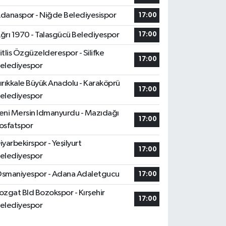
danaspor - Niğde Belediyesispor
17:00
ğrı 1970 - Talasgücü Belediyespor
17:00
itlis Özgüzelderespor - Silifke
17:00
elediyespor
ırıkkale Büyük Anadolu - Karaköprü
17:00
elediyespor
eni Mersin Idmanyurdu - Mazıdağı
17:00
osfatspor
iyarbekirspor - Yeşilyurt
17:00
elediyespor
smaniyespor - Adana Adaletgucu
17:00
ozgat Bld Bozokspor - Kırşehir
17:00
elediyespor