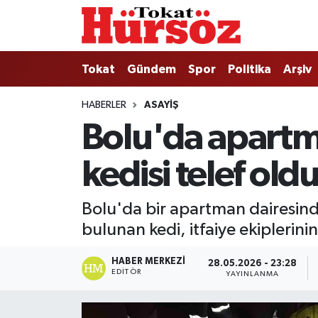
Tokat
Nöbetçi Eczaneler
Tokat
Gündem
Spor
Politika
Arşiv
Türkiye Gündemi
Hava Durumu
HABERLER
ASAYIŞ
Bolu'da apartm
Gündem
Tokat Namaz Vakitleri
kedisi telef old
Asayiş
Trafik Durumu
Spor
Süper Lig Puan Durumu ve Fikstür
Bolu'da bir apartman dairesind
bulunan kedi, itfaiye ekiplerin
Politika
Tüm Manşetler
HABER MERKEZI
28.05.2026 - 23:28
Tokat Spor
Son Dakika Haberleri
EDITÖR
YAYINLANMA
Eğitim
Haber Arşivi