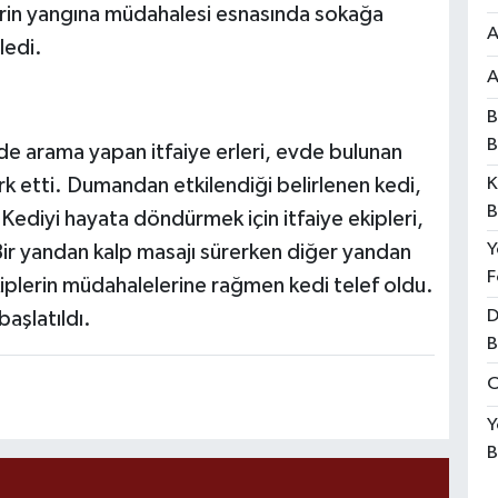
lerin yangına müdahalesi esnasında sokağa
A
ledi.
A
B
B
de arama yapan itfaiye erleri, evde bulunan
fark etti. Dumandan etkilendiği belirlenen kedi,
K
B
ı. Kediyi hayata döndürmek için itfaiye ekipleri,
Y
Bir yandan kalp masajı sürerken diğer yandan
F
kiplerin müdahalelerine rağmen kedi telef oldu.
D
başlatıldı.
B
O
Y
B