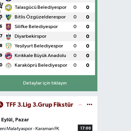
4
Talasgücü Belediyespor
0
0
5
Bitlis Özgüzelderespor
0
0
6
Silifke Belediyespor
0
0
7
Diyarbekirspor
0
0
8
Yeşilyurt Belediyespor
0
0
9
Kırıkkale Büyük Anadolu
0
0
0
Karaköprü Belediyespor
0
0
Detaylar için tıklayın
TFF 3.Lig 3.Grup Fikstür
 Eylül, Pazar
eni Malatyaspor - Karaman FK
17:00